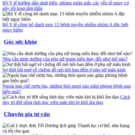
Bộ Y tế hướng dẫn phát hiện, phòng ngừa mắc các yếu tố nguy cơ
gây rối loạn tâm thần
Bộ Y tế công bố danh mục 15 bệnh truyền nhiễm nhóm A đặc biệt
nguy hiểm
Góc sức khỏe
Nhu cầu dinh dưỡng của phụ nữ trung niên thay đổi như thế nào?
Sự thật bất ngờ về chứng đổ mồ hôi ban đêm ở phụ nữ mãn kinh
Ngoài hạn chế rượu bia, những thói quen nào giúp phòng bệnh gan
hiệu quả?
Cách
duy trì đời sống tình dục viên mãn khi bị khô âm đạo
Chuyên gia tư vấn