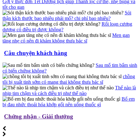
Gợi ý thực đơn Tết Dương lịch giúp Thanh lọc cơ thể, nhẹ bụng và
tốt cho gan
Sỏi
thận kích thước bao nhiêu phải mổ? chi phí bao nhiêu?
Rối loạn cương
dương có điều trị được không?
Men gan
tăng nhẹ có nên đi khám không thưa bác sĩ
Câu chuyện khách hàng
Sau mổ tim bẩm sinh
có biến chứng không?
chồng
tôi bị xuất tinh sớm có mang thai không thưa bác sĩ
Thế nào là
nhịp tim chậm và cách điều trị như thế nào
Bố em
bị đau nhức thoái hóa khớp gối nên uống thuốc gì
Chứng nhận - Giải thưởng