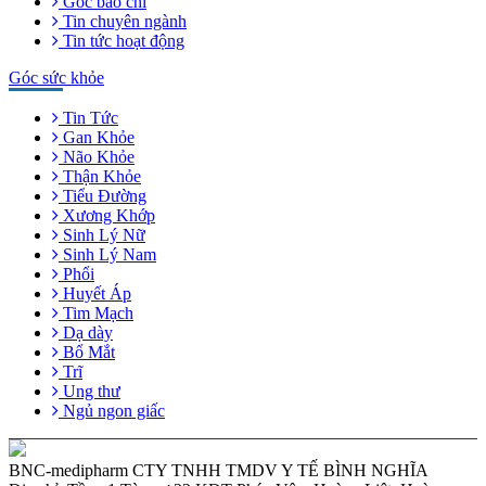
Góc báo chí
Tin chuyên ngành
Tin tức hoạt động
Góc sức khỏe
Tin Tức
Gan Khỏe
Não Khỏe
Thận Khỏe
Tiểu Đường
Xương Khớp
Sinh Lý Nữ
Sinh Lý Nam
Phổi
Huyết Áp
Tim Mạch
Dạ dày
Bổ Mắt
Trĩ
Ung thư
Ngủ ngon giấc
BNC-medipharm CTY TNHH TMDV Y TẾ BÌNH NGHĨA