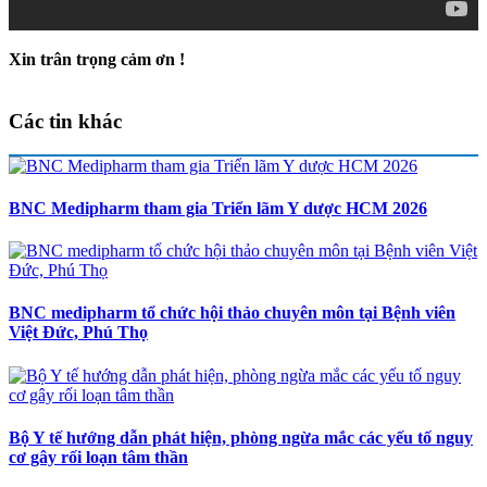
Xin trân trọng cảm ơn !
Các tin khác
BNC Medipharm tham gia Triển lãm Y dược HCM 2026
BNC medipharm tổ chức hội thảo chuyên môn tại Bệnh viên
Việt Đức, Phú Thọ
Bộ Y tế hướng dẫn phát hiện, phòng ngừa mắc các yếu tố nguy
cơ gây rối loạn tâm thần