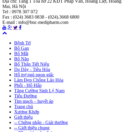
Địa chỉ: Tầng 1 Tòa nơ 22 KĐT Pháp Vân, Hoàng Liệt, Hoàng
Mai, Hà Nội
Tel : 0978 307 072
Fax : (024) 3683 0838 - (024).3668 6800
E-mail : info@bnc-medipharm.com
Bệnh Trĩ
Bổ Gan
Bổ Mắt
Bổ Não
Bổ Thận Tiết Niệu
Dạ Dày - Tiêu Hóa
Hỗ trợ ngủ ngon giấc
Làm Đẹp Chống Lão Hóa
Phổi - Hô Hấp
Tăng Cường Sinh Lý Nam
Tiểu Đường
Tim mạch – huyết áp
Trang chủ
Xương Khớp
Giới thiệu
-- Chứng nhận - Giải thưởng
-- Giới thiệu chung