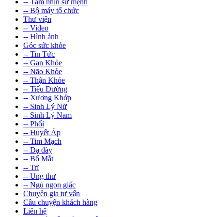
-- Tầm nhìn sứ mệnh
-- Bộ máy tổ chức
Thư viện
-- Video
-- Hình ảnh
Góc sức khỏe
-- Tin Tức
-- Gan Khỏe
-- Não Khỏe
-- Thận Khỏe
-- Tiểu Đường
-- Xương Khớp
-- Sinh Lý Nữ
-- Sinh Lý Nam
-- Phổi
-- Huyết Áp
-- Tim Mạch
-- Dạ dày
-- Bổ Mắt
-- Trĩ
-- Ung thư
-- Ngủ ngon giấc
Chuyên gia tư vấn
Câu chuyện khách hàng
Liên hệ