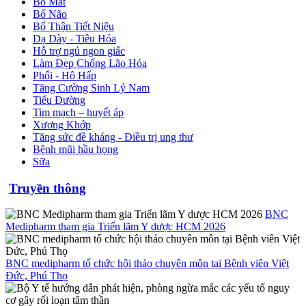
Bổ Mắt
Bổ Não
Bổ Thận Tiết Niệu
Dạ Dày - Tiêu Hóa
Hỗ trợ ngủ ngon giấc
Làm Đẹp Chống Lão Hóa
Phổi - Hô Hấp
Tăng Cường Sinh Lý Nam
Tiểu Đường
Tim mạch – huyết áp
Xương Khớp
Tăng sức đề kháng - Điều trị ung thư
Bệnh mũi hầu họng
Sữa
Truyền thông
BNC
Medipharm tham gia Triển lãm Y dược HCM 2026
BNC medipharm tổ chức hội thảo chuyên môn tại Bệnh viên Việt
Đức, Phú Thọ