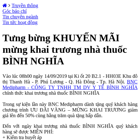
Truyền thông
Góc báo chí
Tin chuyên ngành
Tin tức hoạt động
Tưng bừng KHUYẾN MÃI
mừng khai trương nhà thuốc
BÌNH NGHĨA
Vào lúc 08h00 ngày 14/09/2019 tại Ki ốt 20 B2.1 - HH03E Khu đô
thị Thanh Hà - P. Phú Lương - Q. Hà Đông - Tp. Hà Nội.
BNC
Medipharm - CÔNG TY TNHH TM DV Y TẾ BÌNH NGHĨA
chính thức khai trương nhà thuốc BÌNH NGHĨA
Trong sự kiện lần này BNC Medipharm dành tặng quý khách hàng
chương trình ƯU ĐÃI VÀNG – MỪNG KHAI TRƯƠNG giảm
giá lên đến 50% cùng hằng trăm quà tặng hấp dẫn.
Đến với ngày khai trương nhà thuốc BÌNH NGHĨA quý khách
hàng sẽ được MIỄN PHÍ:
+ Kiểm tra huyết áp