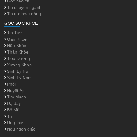
Góc báo chí
Tin chuyên ngành
Tin tức hoạt động
GÓC SỨC KHỎE
Tin Tức
Gan Khỏe
Não Khỏe
Thận Khỏe
Tiểu Đường
Xương Khớp
Sinh Lý Nữ
Sinh Lý Nam
Phổi
Huyết Áp
Tim Mạch
Dạ dày
Bổ Mắt
Trĩ
Ung thư
Ngủ ngon giấc