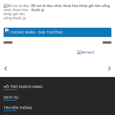
Bố em bị đau nhức thoái hóa khớp gối nên uống
thuốc gì
CHỨNG NHẬN - GIẢI THƯỞNG
HỖ TRỢ KHÁCH HÀNG
DỊCH VỤ
TRUYỀN THÔNG