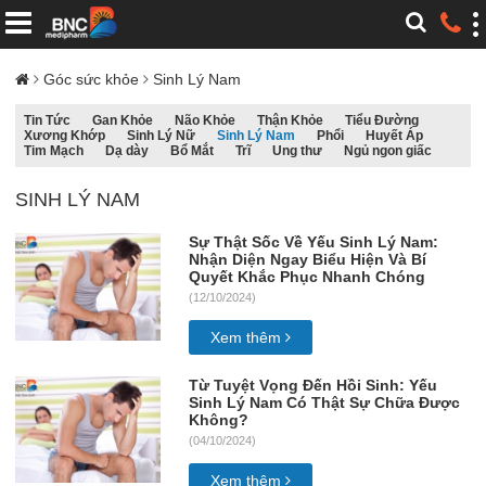
Góc sức khỏe
Sinh Lý Nam
Tin Tức
Gan Khỏe
Não Khỏe
Thận Khỏe
Tiểu Đường
Xương Khớp
Sinh Lý Nữ
Sinh Lý Nam
Phổi
Huyết Áp
Tim Mạch
Dạ dày
Bổ Mắt
Trĩ
Ung thư
Ngủ ngon giấc
SINH LÝ NAM
Sự Thật Sốc Về Yếu Sinh Lý Nam:
Nhận Diện Ngay Biểu Hiện Và Bí
Quyết Khắc Phục Nhanh Chóng
(12/10/2024)
Xem thêm
Từ Tuyệt Vọng Đến Hồi Sinh: Yếu
Sinh Lý Nam Có Thật Sự Chữa Được
Không?
(04/10/2024)
Xem thêm