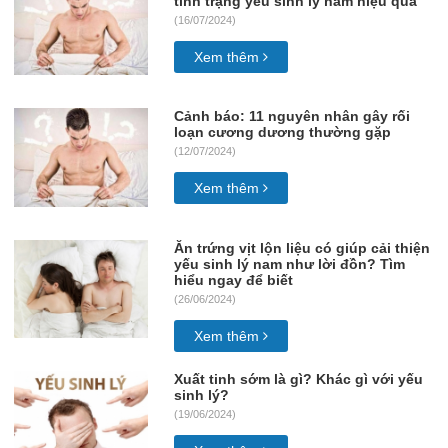
tình trạng yếu sinh lý nam hiệu quả
(16/07/2024)
Xem thêm
Cảnh báo: 11 nguyên nhân gây rối
loạn cương dương thường gặp
(12/07/2024)
Xem thêm
Ăn trứng vịt lộn liệu có giúp cải thiện
yếu sinh lý nam như lời đồn? Tìm
hiểu ngay để biết
(26/06/2024)
Xem thêm
Xuất tinh sớm là gì? Khác gì với yếu
sinh lý?
(19/06/2024)