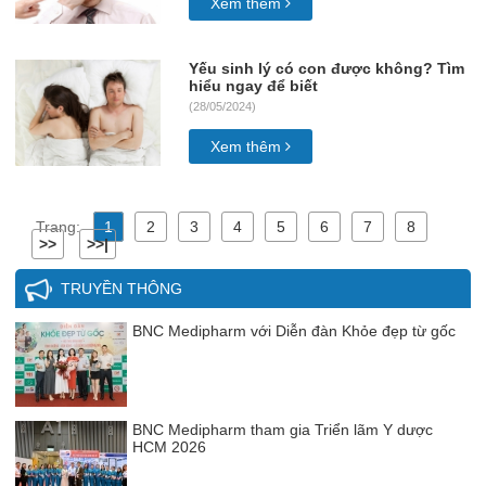
Xem thêm
Yếu sinh lý có con được không? Tìm
hiểu ngay để biết
(28/05/2024)
Xem thêm
Trang:
1
2
3
4
5
6
7
8
>>
>>|
TRUYỀN THÔNG
BNC Medipharm với Diễn đàn Khỏe đẹp từ gốc
BNC Medipharm tham gia Triển lãm Y dược
HCM 2026