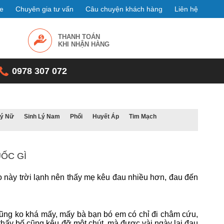
e
Chuyên gia tư vấn
Câu chuyện khách hàng
Liên hệ
THANH TOÁN
KHI NHẬN HÀNG
0978 307 072
Lý Nữ
Sinh Lý Nam
Phổi
Huyết Áp
Tim Mạch
UỐC GÌ
này trời lạnh nên thấy mẹ kêu đau nhiều hơn, đau đến
ng ko khá mấy, mấy bà bạn bó em có chỉ đi châm cứu,
hấy bố cũng kêu đỡ một chút, mà được vài ngày lại đau