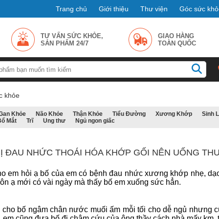
Trang chủ
Giới thiệu
Thư viện
Góc sức khỏ
TƯ VẤN SỨC KHỎE,
GIAO HÀNG
SẢN PHẨM 24/7
TOÀN QUỐC
c khỏe
Gan Khỏe
Não Khỏe
Thận Khỏe
Tiểu Đường
Xương Khớp
Sinh 
Bổ Mắt
Trĩ
Ung thư
Ngủ ngon giấc
BỊ ĐAU NHỨC THOÁI HÓA KHỚP GỐI NÊN UỐNG TH
o em hỏi ạ bố của em có bệnh đau nhức xương khớp nhẹ, dạo 
uôn ạ mới có vài ngày mà thấy bố em xuống sức hẳn.
 cho bố ngâm chân nước muối ấm mỗi tối cho dễ ngủ nhưng cũ
 em cũng đưa bố đi châm cứu của ông thầy cách nhà mấy km, t