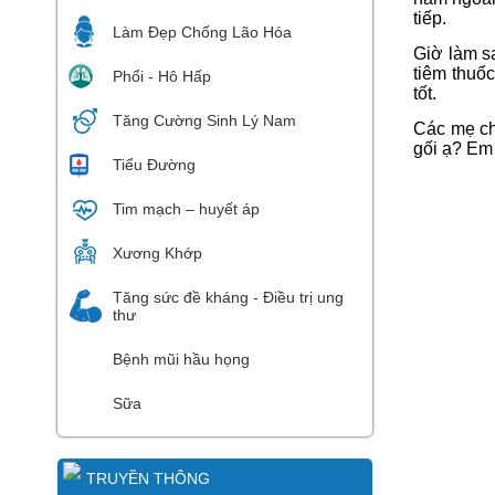
tiếp.
Làm Đẹp Chống Lão Hóa
Giờ làm sa
tiêm thuố
Phổi - Hô Hấp
tốt.
Tăng Cường Sinh Lý Nam
Các mẹ ch
gối ạ? Em
Tiểu Đường
Tim mạch – huyết áp
Xương Khớp
Tăng sức đề kháng - Điều trị ung
thư
Bệnh mũi hầu họng
Sữa
TRUYỀN THÔNG