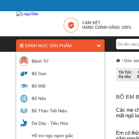
CAM KẾT
HÀNG CHÍNH HÃNG 100%
DANH MỤC SẢN PHẨM
Góc sứ
Bệnh Trĩ
Tin Tức
Bổ Gan
Dạ dày
Bổ Mắt
BỐ EM 
Bổ Não
Các mẹ ch
Bổ Thận Tiết Niệu
mất ngủ l
Dạ Dày - Tiêu Hóa
Em có thử
Hỗ trợ ngủ ngon giấc
năm ngoái