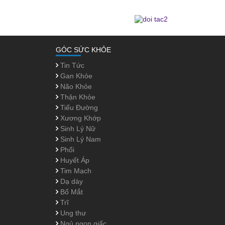
GÓC SỨC KHỎE
Tin Tức
Gan Khỏe
Não Khỏe
Thận Khỏe
Tiểu Đường
Xương Khớp
Sinh Lý Nữ
Sinh Lý Nam
Phổi
Huyết Áp
Tim Mạch
Dạ dày
Bổ Mắt
Trĩ
Ung thư
Ngủ ngon giấc