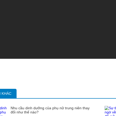
N KHÁC
Nhu cầu dinh dưỡng của phụ nữ trung niên thay
đổi như thế nào?