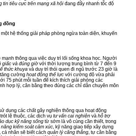
g tin tiêu cực trên mạng xã hội
đang đẩy nhanh tốc độ
ng đồng
a một hệ thống giải pháp phòng ngừa toàn diện, khuyến
e mạnh thông qua việc duy trì lối sống khoa học. Người
 giấc và đúng giờ
với thời lượng trung bình từ 7 đến 9
ế thức khuya
và duy trì thói quen đi ngủ trước 23 giờ là
n tăng cường
hoạt động thể lực
với cường độ vừa phải
i 75 phút mỗi tuần để kích thích giải phóng các
nh hợp lý, cân bằng theo đúng các chỉ dẫn chuyên môn
sử dụng các chất gây nghiện thông qua hoạt động
rót lệ thuộc, các dịch vụ
tư vấn cai nghiện
và
hỗ trợ
áo dục kỹ năng sống
từ sớm là vô cùng cần thiết, trong
 năng kiểm soát cảm xúc
, kỹ năng giao tiếp xây dựng
, cá nhân sẽ biết cách
quản lý căng thẳng
, tự cân bằng