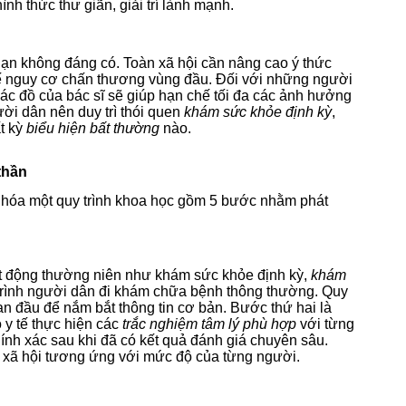
nh thức thư giãn, giải trí lành mạnh.
i nạn không đáng có. Toàn xã hội cần nâng cao ý thức
 nguy cơ chấn thương vùng đầu. Đối với những người
 phác đồ của bác sĩ sẽ giúp hạn chế tối đa các ảnh hưởng
ười dân nên duy trì thói quen
khám sức khỏe định kỳ
,
ất kỳ
biểu hiện bất thường
nào.
thần
 hóa một quy trình khoa học gồm 5 bước nhằm phát
ạt động thường niên như khám sức khỏe định kỳ,
khám
 trình người dân đi khám chữa bệnh thông thường. Quy
n đầu để nắm bắt thông tin cơ bản. Bước thứ hai là
 y tế thực hiện các
trắc nghiệm tâm lý phù hợp
với từng
ính xác sau khi đã có kết quả đánh giá chuyên sâu.
rợ xã hội tương ứng với mức độ của từng người.