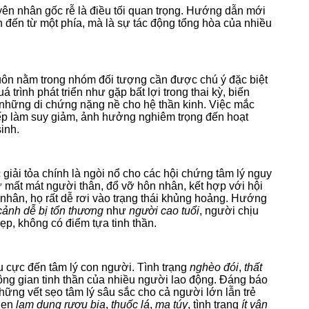
yên nhân gốc rễ là điều tối quan trọng. Hướng dẫn mới
đến từ một phía, mà là sự tác động tổng hòa của nhiều
uôn nằm trong nhóm đối tượng cần được chú ý đặc biệt
 trình phát triển như gặp bất lợi trong thai kỳ, biến
i những di chứng nặng nề cho hệ thần kinh. Việc mắc
tiếp làm suy giảm, ảnh hưởng nghiêm trọng đến hoạt
inh.
giải tỏa chính là ngòi nổ cho các hội chứng tâm lý nguy
 mất mát người thân, đổ vỡ hôn nhân, kết hợp với hội
nhân, họ rất dễ rơi vào trạng thái khủng hoảng. Hướng
cảnh dễ bị tổn thương
như
người cao tuổi
, người chịu
p, không có điểm tựa tinh thần.
iêu cực đến tâm lý con người. Tình trạng
nghèo đói
,
thất
ng gian tinh thần của nhiều người lao động. Đáng báo
hững vết sẹo tâm lý sâu sắc cho cả người lớn lẫn trẻ
quen
lạm dụng rượu bia
,
thuốc lá
,
ma túy
, tình trạng
ít vận