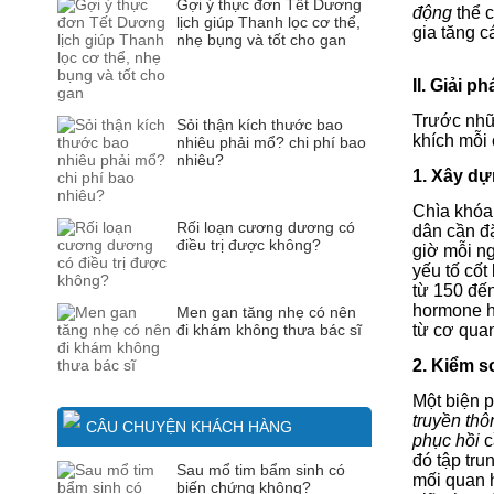
Gợi ý thực đơn Tết Dương
động
thể c
lịch giúp Thanh lọc cơ thể,
gia tăng c
nhẹ bụng và tốt cho gan
II. Giải 
Trước nhữ
Sỏi thận kích thước bao
khích mỗi 
nhiêu phải mổ? chi phí bao
nhiêu?
1. Xây dự
Chìa khóa 
Rối loạn cương dương có
dân cần đ
điều trị được không?
giờ mỗi ng
yếu tố cốt
từ 150 đến
hormone h
Men gan tăng nhẹ có nên
đi khám không thưa bác sĩ
từ cơ quan
2. Kiểm s
Một biện 
truyền thô
CÂU CHUYỆN KHÁCH HÀNG
phục hồi
c
đó tập tru
Sau mổ tim bẩm sinh có
mối quan h
biến chứng không?