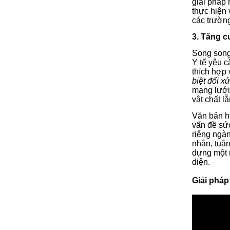
giải pháp
thực hiện
các trườn
3. Tăng c
Song song
Y tế yêu c
thích hợp 
biệt đối x
mạng lưới 
vật chất lẫ
Văn bản h
vấn đề sứ
riêng ngàn
nhân, tuân
dựng một 
diện.
Giải pháp