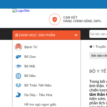
CAM KẾT
HÀNG CHÍNH HÃNG 100%
DANH MỤC SẢN PHẨM
Truyền
Bệnh Trĩ
Góc báo ch
Bổ Gan
Bổ Mắt
BỘ Y T
Bổ Não
Trong bối 
Bổ Thận Tiết Niệu
tinh thần
chiến lượ
tâm thần 
Dạ Dày - Tiêu Hóa
hiện sớm
,
phân tích 
Hỗ trợ ngủ ngon giấc