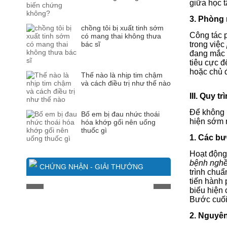
giữa học t
3. Phòng
chồng tôi bị xuất tinh sớm
Công tác p
có mang thai không thưa
bác sĩ
trong việc
đang mắc
tiêu cực đ
hoặc chủ đ
Thế nào là nhịp tim chậm
và cách điều trị như thế nào
III. Quy 
Để không 
Bố em bị đau nhức thoái
hiện sớm 
hóa khớp gối nên uống
thuốc gì
1. Các bư
Hoạt độn
bệnh nghề
CHỨNG NHẬN - GIẢI THƯỞNG
trình chuẩ
tiến hành 
biểu hiện
Bước cuối 
2. Nguyên