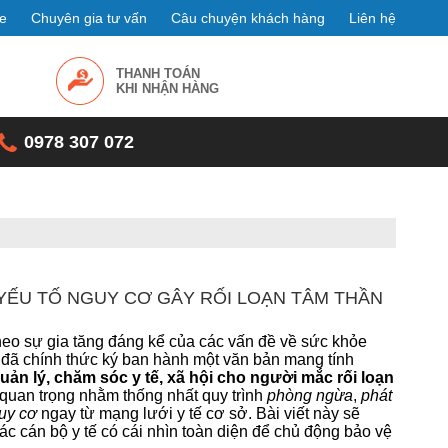
e
Chuyên gia tư vấn
Câu chuyện khách hàng
Liên hệ
THANH TOÁN
KHI NHẬN HÀNG
0978 307 072
YẾU TỐ NGUY CƠ GÂY RỐI LOẠN TÂM THẦN
theo sự gia tăng đáng kể của các vấn đề về sức khỏe
đã chính thức ký ban hành một văn bản mang tính
ản lý, chăm sóc y tế, xã hội cho người mắc rối loạn
 quan trọng nhằm thống nhất quy trình
phòng ngừa
,
phát
uy cơ
ngay từ mạng lưới y tế cơ sở. Bài viết này sẽ
các cán bộ y tế có cái nhìn toàn diện để chủ động bảo vệ