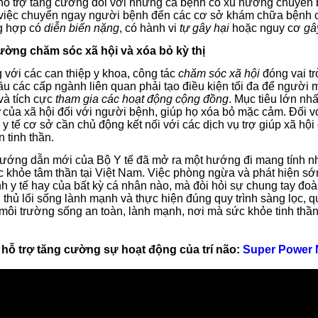
 hỗ trợ tăng cường đối với những ca bệnh có xu hướng chuyển b
 việc chuyển ngay người bệnh đến các cơ sở khám chữa bệnh c
g hợp có
diễn biến nặng
, có hành vi
tự gây hại
hoặc nguy cơ
gâ
ường chăm sóc xã hội và xóa bỏ kỳ thị
 với các can thiệp y khoa, công tác
chăm sóc xã hội
đóng vai t
ầu các cấp ngành liên quan phải tạo điều kiện tối đa để người 
và tích cực
tham gia các hoạt động cộng đồng
. Mục tiêu lớn n
ử
của xã hội đối với người bệnh, giúp họ xóa bỏ mặc cảm. Đối v
y tế cơ sở cần chủ động kết nối với các dịch vụ trợ giúp xã hộ
n tinh thần.
ướng dẫn mới của Bộ Y tế đã mở ra một hướng đi mang tính nhân
c khỏe tâm thần tại Việt Nam. Việc phòng ngừa và phát hiện sớ
h y tế hay của bất kỳ cá nhân nào, mà đòi hỏi sự chung tay đo
 thủ lối sống lành mạnh và thực hiện đúng quy trình sàng lọc, q
môi trường sống an toàn, lành mạnh, nơi mà sức khỏe tinh thầ
 hỗ trợ tăng cường sự hoạt động của trí não:
Super Power