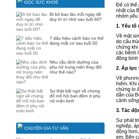
GÓC SỨC KHỎE
Để có thể
nhất của B
Đi bộ bao lâu mỗi ngày để
nhóm yếu t
duy trì trí nhớ sau tuổi 60?
1. Yếu tố
Về mặt si
7 dấu hiệu cảnh báo cơ thể
do cấu trú
đang mất cơ sau tuổi 50
chứng khi
các bệnh l
động bình 
Nhu cầu dinh dưỡng của
phụ nữ trung niên thay đổi
2. Áp lực
như thế nào?
Về phương 
hiểm. Khi
chứng
lo 
Sự thật bất ngờ về chứng
dẫn của B
đổ mồ hôi ban đêm ở phụ
cảnh
sống
nữ mãn kinh
3. Tác độ
Sự phát tr
nghiệp
,
áp
CHUYÊN GIA TƯ VẤN
động hơn
em. Bên c