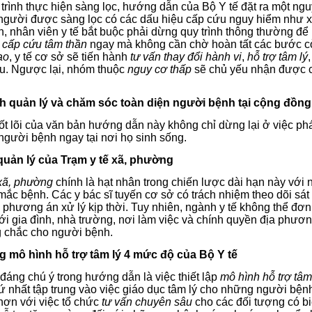
trình thực hiện sàng lọc, hướng dẫn của Bộ Y tế đặt ra một ngu
 người được sàng lọc có các dấu hiệu cấp cứu nguy hiểm như 
 nhân viên y tế bắt buộc phải dừng quy trình thông thường để
ở
cấp cứu tâm thần
ngay mà không cần chờ hoàn tất các bước cò
ao
, y tế cơ sở sẽ tiến hành
tư vấn thay đổi hành vi
,
hỗ trợ tâm lý
u. Ngược lại, nhóm thuộc
nguy cơ thấp
sẽ chủ yếu nhận được cá
nh quản lý và chăm sóc toàn diện người bệnh tại cộng đồng
ốt lõi của văn bản hướng dẫn này không chỉ dừng lại ở việc ph
người bệnh ngay tại nơi họ sinh sống.
ò quản lý của Trạm y tế xã, phường
 xã, phường
chính là hạt nhân trong chiến lược dài hạn này với 
ắc bệnh. Các y bác sĩ tuyến cơ sở có trách nhiệm theo dõi sát sa
ó phương án xử lý kịp thời. Tuy nhiên, ngành y tế không thể đ
với gia đình, nhà trường, nơi làm việc và chính quyền địa phư
g chắc cho người bệnh.
g mô hình hỗ trợ tâm lý 4 mức độ của Bộ Y tế
áng chú ý trong hướng dẫn là việc thiết lập
mô hình hỗ trợ tâm
 nhất tập trung vào việc giáo dục tâm lý cho những người bệnh
hơn với việc tổ chức
tư vấn chuyên sâu
cho các đối tượng có bi