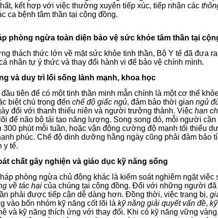
hất, kết hợp với việc thường xuyên tiếp xúc, tiếp nhận các
thôn
ác ca bệnh tâm thần tại cộng đồng.
pháp phòng ngừa toàn diện bảo vệ sức khỏe tâm thần tại cộ
ng thách thức lớn về mặt sức khỏe tinh thần, Bộ Y tế đã đưa r
cá nhân tự ý thức và thay đổi hành vi để bảo vệ chính mình.
ng và duy trì lối sống lành mạnh, khoa học
đầu tiên để có một tinh thần minh mẫn chính là một cơ thể khỏ
ặc biệt chú trọng đến
chế độ giấc ngủ
, đảm bảo thời gian
ngủ đủ
ày đối với thanh thiếu niên và người trưởng thành. Việc
hạn ch
 lõi để não bộ tái tạo năng lượng. Song song đó, mỗi người cầ
 300 phút mỗi tuần, hoặc vận động cường độ mạnh tối thiểu dướ
ạnh phúc. Chế độ dinh dưỡng hằng ngày cũng phải đảm bảo tí
 y tế.
oát chất gây nghiện và giáo dục kỹ năng sống
pháp phòng ngừa chủ động khác là kiểm soát nghiêm ngặt việc 
ng về tác hại
của chúng tại cộng đồng. Đối với những người đã t
ần phải được tiếp cận dễ dàng hơn. Đồng thời, việc trang bị,
gi
ng vào bốn nhóm kỹ năng cốt lõi là
kỹ năng giải quyết vấn đề
,
kỹ
ệ và kỹ năng thích ứng với thay đổi. Khi có kỹ năng vững vàng