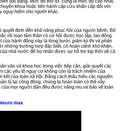
iến dai dẳng. Mức độ thứ tư, cũng là mức độ cao nhất,
huyên khoa hoặc tiến hành cấp cứu khẩn cấp đối với
y nguy hiểm cho người khác
.
rò quyết định đến khả năng phục hồi của người bệnh. Bộ
mắc rối loạn tâm thần có cơ hội được học tập, lao động
hất của hành động này là từng bước
giảm kỳ thị và phân
ới những trường hợp đặc biệt, có
hoàn cảnh khó khăn
,
i của nhà nước để họ nhận được sự hỗ trợ kịp thời về cả
 văn và khoa học trong việc tiếp cận, giải quyết các
m các yếu tố nguy cơ không còn là trách nhiệm của
àn kết của toàn xã hội. Bằng cách thấu hiểu các nguyên
uản lý tại cộng đồng, chúng ta hoàn toàn có thể xây
n của mọi người dân đều được nâng niu và bảo vệ toàn
 Neuro max