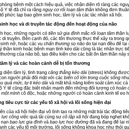
 phòng bệnh một cách hiệu quả, việc nhận diện rõ ràng các ngu
ộ Y tế đã chỉ ra rằng
nguy cơ rối loạn tâm thần
không đơn thuần 
ố phức tạp bao gồm sinh học, tâm lý và các tác nhân xã hội.
 sinh học và di truyền tác động đến hoạt động của não
nh học, những người có
tiền sử gia đình mắc rối loạn tâm thần
l
c di truyền. Bên cạnh đó, các tổn thương thực thể xảy ra trong quá
 sinh nở, hoặc các vụ
chấn thương sọ não
do tai nạn đều để lạ
ý thần kinh hoặc bệnh mạn tính kéo dài cũng là tác nhân trực 
thường của não bộ, tạo điều kiện cho các bất ổn tâm thần nảy s
 tâm lý và các hoàn cảnh dễ bị tổn thương
diện tâm lý, tình trạng
căng thẳng kéo dài
(stress) không được 
 con người phải đối mặt với các
biến cố lớn trong cuộc sống
như
âu quá mức
,
tự ti kéo dài
và mất khả năng kiểm soát cảm xúc cá 
ộ Y tế cũng đặc biệt nhấn mạnh đến những đối tượng có
hoàn 
 một mình
cô độc, hoặc những người có hoàn cảnh kinh tế eo hẹ
ng tiêu cực từ các yếu tố xã hội và lối sống hiện đại
iển của xã hội hiện đại vô tình tạo ra những mặt trái tác động t
 lực công việc
quá tải cùng sự
cô lập xã hội
đang bóp nghẹt khô
, nạn
bạo lực gia đình
và
bạo lực học đường
đã và đang để lại n
ạnh các yếu tố môi trường, lối sống không khoa học như thói 