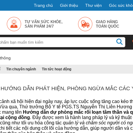
Trang chủ
Giới thiệu
Thư viện
Góc sức khỏ
TƯ VẤN SỨC KHỎE,
GIAO HÀNG
SẢN PHẨM 24/7
TOÀN QUỐC
 thông
í
Tin chuyên ngành
Tin tức hoạt động
Ế HƯỚNG DẪN PHÁT HIỆN, PHÒNG NGỪA MẮC CÁC 
cảnh xã hội hiện đại ngày nay, áp lực cuộc sống tăng cao kéo 
. Vừa qua, Thứ trưởng Bộ Y tế PGS.TS Nguyễn Thị Liên Hương 
c mang tên
Hướng dẫn dự phòng mắc rối loạn tâm thần và qu
tại cộng đồng
. Đây được xem là hành lang pháp lý và kỹ thuật
 cũng như tối ưu hóa công tác
quản lý và chăm sóc người có ng
chi tiết các nội dung cốt lõi của hướng dẫn, giúp người dân và 