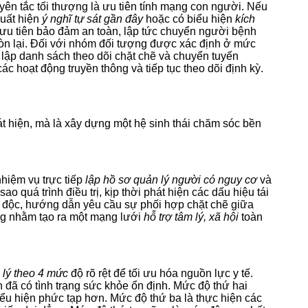
yên tắc tối thượng là ưu tiên tính mạng con người. Nếu
xuất hiện
ý nghĩ tự sát gần đây
hoặc có biểu hiện
kích
 ưu tiên bảo đảm an toàn, lập tức chuyển người bệnh
n lại. Đối với nhóm đối tượng được xác định ở mức
, lập danh sách theo dõi chặt chẽ và chuyển tuyến
c hoạt động truyền thông và tiếp tục theo dõi định kỳ.
át hiện, mà là xây dựng một hệ sinh thái chăm sóc bền
nhiệm vụ trực tiếp
lập hồ sơ quản lý người có nguy cơ
và
o quá trình điều trị, kịp thời phát hiện các dấu hiệu tái
ơn độc, hướng dẫn yêu cầu sự phối hợp chặt chẽ giữa
ơng nhằm tạo ra một mạng lưới
hỗ trợ tâm lý, xã hội
toàn
 lý theo 4 mức
độ rõ rệt để tối ưu hóa nguồn lực y tế.
 đã có tình trạng sức khỏe ổn định. Mức độ thứ hai
ểu hiện phức tạp hơn. Mức độ thứ ba là thực hiện các