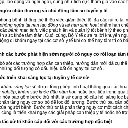
ập, lao động và nghỉ ngơi, cũng như tích cực tham gia vào các hì
 ngừa chấn thương và chủ động tầm sơ tuyển y tế
hòng bệnh không thể thiếu việc giảm thiểu tối đa các rủi ro ta
phòng ngừa tai nạn lao động
và
tai nạn sinh hoạt
nhằm hạn chế
 các
bệnh mạn tính
, việc phát hiện và quản lý tốt bệnh lý theo
ến sức khỏe tâm thần. Cuối cùng, Bộ Y tế đưa ra lời khuyên ng
ộng đi khám ngay tại các cơ sở y tế khi cơ thể hay tâm trí có b
trình các bước phát hiện sớm người có nguy cơ rối loạn tâm 
bỏ sót các trường hợp cần can thiệp, hướng dẫn mới đã cụ thể
những đối tượng có dấu hiệu bất ổn ngay tại cơ sở.
ớc triển khai sàng lọc tại tuyến y tế cơ sở
g
khám sàng lọc
sẽ được lồng ghép linh hoạt thông qua các ho
 nghiệp
,
khám sức khỏe đầu năm học
hoặc trực tiếp trong quá
n hóa bao gồm bước thứ nhất là sử dụng bộ câu hỏi sàng lọc ba
phân tầng nguy cơ sơ bộ để lọc đối tượng. Bước thứ ba, cán bộ
 của người bệnh. Bước thứ tư là phân tầng nguy cơ một cách ch
cùng là triển khai ngay các giải pháp can thiệp y tế hoặc hỗ t
 tắc xử trí khẩn cấp đối với các trường hợp đặc biệt