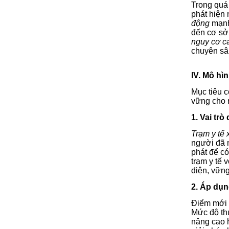
Trong quá 
phát hiện
động
mạnh,
đến cơ s
nguy cơ c
chuyên sâ
IV. Mô hì
Mục tiêu c
vững cho 
1. Vai tr
Trạm y tế
người đã m
phát để c
trạm y tế 
diện, vữn
2. Áp dụn
Điểm mới đ
Mức độ thứ
nâng cao 