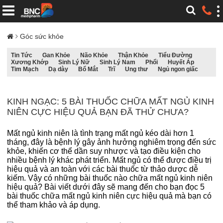
Góc sức khỏe
Tin Tức
Gan Khỏe
Não Khỏe
Thận Khỏe
Tiểu Đường
Xương Khớp
Sinh Lý Nữ
Sinh Lý Nam
Phổi
Huyết Áp
Tim Mạch
Dạ dày
Bổ Mắt
Trĩ
Ung thư
Ngủ ngon giấc
KINH NGẠC: 5 BÀI THUỐC CHỮA MẤT NGỦ KINH
NIÊN CỰC HIỆU QUẢ BẠN ĐÃ THỬ CHƯA?
Mất ngủ kinh niên là tình trạng mất ngủ kéo dài hơn 1
tháng, đây là bệnh lý gây ảnh hưởng nghiêm trọng đến sức
khỏe, khiến cơ thể dần suy nhược và tạo điều kiện cho
nhiều bệnh lý khác phát triển. Mất ngủ có thể được điều trị
hiệu quả và an toàn với các bài thuốc từ thảo dược dễ
kiếm. Vậy có những bài thuốc nào chữa mất ngủ kinh niên
hiệu quả? Bài viết dưới đây sẽ mang đến cho bạn đọc 5
bài thuốc chữa mất ngủ kinh niên cực hiệu quả mà bạn có
thể tham khảo và áp dụng.