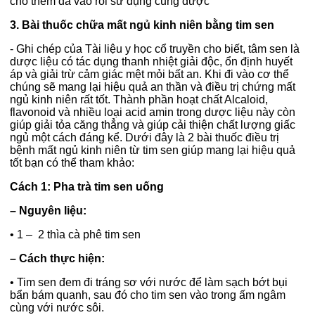
cho thêm đá vào rồi sử dụng cũng được
3. Bài thuốc chữa mất ngủ kinh niên bằng tim sen
- Ghi chép của Tài liệu y học cổ truyền cho biết, tâm sen là
dược liệu có tác dụng thanh nhiệt giải độc, ổn định huyết
áp và giải trừ cảm giác mệt mỏi bất an. Khi đi vào cơ thể
chúng sẽ mang lại hiệu quả an thần và điều trị chứng mất
ngủ kinh niên rất tốt. Thành phần hoạt chất Alcaloid,
flavonoid và nhiều loại acid amin trong dược liệu này còn
giúp giải tỏa căng thẳng và giúp cải thiện chất lượng giấc
ngủ một cách đáng kể. Dưới đây là 2 bài thuốc điều trị
bệnh mất ngủ kinh niên từ tim sen giúp mang lại hiệu quả
tốt bạn có thể tham khảo:
Cách 1: Pha trà tim sen uống
– Nguyên liệu:
•
1 – 2 thìa cà phê tim sen
– Cách thực hiện:
•
Tim sen đem đi tráng sơ với nước để làm sạch bớt bụi
bẩn bám quanh, sau đó cho tim sen vào trong ấm ngâm
cùng với nước sôi.