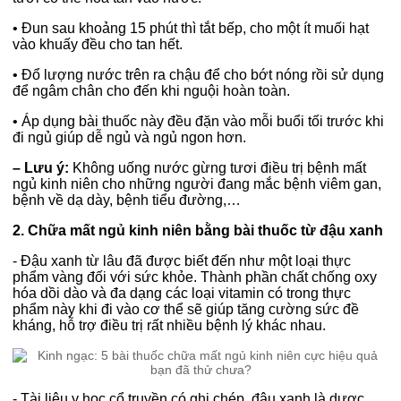
•
Đun sau khoảng 15 phút thì tắt bếp, cho một ít muối hạt
vào khuấy đều cho tan hết.
•
Đổ lượng nước trên ra chậu để cho bớt nóng rồi sử dụng
để ngâm chân cho đến khi nguội hoàn toàn.
•
Áp dụng bài thuốc này đều đặn vào mỗi buổi tối trước khi
đi ngủ giúp dễ ngủ và ngủ ngon hơn.
– Lưu ý:
Không uống nước gừng tươi điều trị bệnh mất
ngủ kinh niên cho những người đang mắc bệnh viêm gan,
bệnh về dạ dày, bệnh tiểu đường,…
2. Chữa mất ngủ kinh niên bằng bài thuốc từ đậu xanh
- Đậu xanh từ lâu đã được biết đến như một loại thực
phẩm vàng đối với sức khỏe. Thành phần chất chống oxy
hóa dồi dào và đa dạng các loại vitamin có trong thực
phẩm này khi đi vào cơ thể sẽ giúp tăng cường sức đề
kháng, hỗ trợ điều trị rất nhiều bệnh lý khác nhau.
- Tài liệu y học cổ truyền có ghi chép, đậu xanh là dược