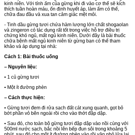
kinh niên. Với tính ấm của gừng khi đi vào cơ thể sẽ kích
thích tuần hoàn máu, ổn định huyết áp, làm ấm có thể,
chữa đau đầu và xua tan cảm giác mệt mỏi.
- Tinh dầu gừng tươi chứa hàm lượng lớn chất shogaolan
và zingeron có tác dụng rất tốt trong việc hỗ trợ điều trị
chứng khó ngủ, mất ngủ kinh niên. Dưới đây là bài thuốc
chữa bệnh mất ngủ kinh niên từ gừng bạn có thể tham
khảo và áp dụng tại nhà:
Cách 1: Bài thuốc uống
– Nguyên liệu:
•
1 củ gừng tươi
•
Một ít đường phèn
– Cách thực hiện:
•
Gừng tươi đem đi rửa sạch đất cát xung quanh, gọt bỏ
bớt phần vỏ bên ngoài rồi cho vào thớt đập dập.
•
Sau đó, cho toàn bộ gừng tươi đập dập vào nồi cùng với
500ml nước sạch, bắc nồi lên bếp đun sôi trong khoảng 5
phút, sau đó cho một ít đường phèn vào rồi vặn nhỏ lửa lại.