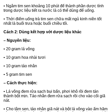
•
Ngâm tim sen khoảng 10 phút để thành phần dược tính
trong dược liệu tiết ra nước là có thể dùng để uống.
•
Thời điểm uống trà tim sen chữa mất ngủ kinh niên tốt
nhất là buổi trưa hoặc buổi chiều tối.
Cách 2: Dùng kết hợp với dược liệu khác
– Nguyên liệu:
•
20 gram lá vông
•
10 gram hoa nhài tươi
•
10 gram táo nhân
•
5 gram tim sen
– Cách thực hiện:
•
Lá vông đem rửa sạch bụi bẩn, phơi khô rồi đem tán
thành bột mịn. Táo nhân đem rửa sạch rồi cho vào cối giã
nát.
•
Cho tâm sen, táo nhân giã nát và bột lá vông vào ấm hãm