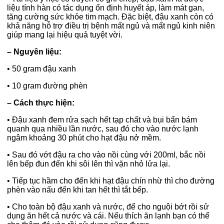
liệu tính hàn có tác dụng ổn định huyết áp, làm mát gan,
tăng cường sức khỏe tim mạch. Đặc biệt, đậu xanh còn có
khả năng hỗ trợ điều trị bệnh mất ngủ và mất ngủ kinh niên
giúp mang lại hiệu quả tuyệt vời.
– Nguyên liệu:
•
50 gram đậu xanh
•
10 gram đường phèn
– Cách thực hiện:
•
Đậu xanh đem rửa sạch hết tạp chất và bụi bẩn bám
quanh qua nhiều lần nước, sau đó cho vào nước lạnh
ngâm khoảng 30 phút cho hạt đậu nở mềm.
•
Sau đó vớt đậu ra cho vào nồi cùng với 200ml, bắc nồi
lên bếp đun đến khi sôi lên thì vặn nhỏ lửa lại.
•
Tiếp tục hầm cho đến khi hạt đậu chín nhừ thì cho đường
phèn vào nấu đến khi tan hết thì tắt bếp.
•
Cho toàn bộ đậu xanh và nước, để cho nguội bớt rồi sử
dụng ăn hết cả nước và cái. Nếu thích ăn lạnh bạn có thể