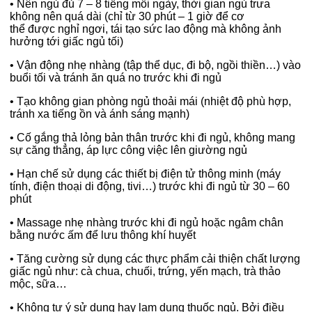
•
Nên ngủ đủ 7 – 8 tiếng mỗi ngày, thời gian ngủ trưa
không nên quá dài (chỉ từ 30 phút – 1 giờ để cơ
thể được nghỉ ngơi, tái tạo sức lao động mà không ảnh
hưởng tới giấc ngủ tối)
•
Vận động nhẹ nhàng (tập thể dục, đi bộ, ngồi thiền…) vào
buổi tối và tránh ăn quá no trước khi đi ngủ
•
Tạo không gian phòng ngủ thoải mái (nhiệt độ phù hợp,
tránh xa tiếng ồn và ánh sáng mạnh)
•
Cố gắng thả lỏng bản thân trước khi đi ngủ, không mang
sự căng thẳng, áp lực công việc lên giường ngủ
•
Hạn chế sử dụng các thiết bị điện tử thông minh (máy
tính, điện thoại di động, tivi…) trước khi đi ngủ từ 30 – 60
phút
•
Massage nhẹ nhàng trước khi đi ngủ hoặc ngâm chân
bằng nước ấm để lưu thông khí huyết
•
Tăng cường sử dụng các thực phẩm cải thiện chất lượng
giấc ngủ như: cà chua, chuối, trứng, yến mạch, trà thảo
mộc, sữa…
•
Không tự ý sử dụng hay lạm dụng thuốc ngủ. Bởi điều