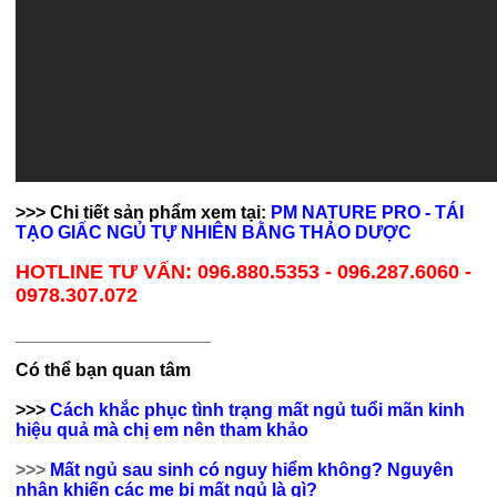
>>> Chi tiết sản phẩm xem tại:
PM NATURE PRO - TÁI
TẠO GIẤC NGỦ TỰ NHIÊN BẰNG THẢO DƯỢC
HOTLINE TƯ VẤN: 096.880.5353 - 096.287.6060 -
0978.307.072
______________________
Có thể bạn quan tâm
>>>
Cách khắc phục tình trạng mất ngủ tuổi mãn kinh
hiệu quả mà chị em nên tham khảo
>>>
Mất ngủ sau sinh có nguy hiểm không? Nguyên
nhân khiến các mẹ bị mất ngủ là gì?