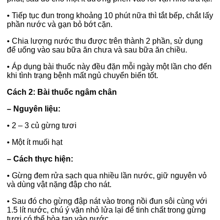
•
Tiếp tục đun trong khoảng 10 phút nữa thì tắt bếp, chắt lấy
phần nước và gạn bỏ bớt cặn.
•
Chia lượng nước thu được trên thành 2 phần, sử dụng
để uống vào sau bữa ăn chưa và sau bữa ăn chiều.
•
Áp dụng bài thuốc này đều đặn mỗi ngày một lần cho đến
khi tình trạng bệnh mất ngủ chuyển biến tốt.
Cách 2: Bài thuốc ngâm chân
– Nguyên liệu:
•
2 – 3 củ gừng tươi
•
Một ít muối hạt
– Cách thực hiện:
•
Gừng đem rửa sạch qua nhiều lần nước, giữ nguyên vỏ
và dùng vật nặng đập cho nát.
•
Sau đó cho gừng đập nát vào trong nồi đun sôi cùng với
1.5 lít nước, chú ý vặn nhỏ lửa lại để tinh chất trong gừng
tươi có thể hòa tan vào nước.