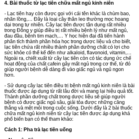
4. Bài thuốc từ lạc tiên chữa mất ngủ kinh niên
- Lạc tiên hay còn được gọi với cái tên khác là chùm bao,
nhãn lồng,… Đây là loại cây thân leo thường mọc hoang
dại trong tự nhiên. Cây lạc tiên được tận dụng rất nhiều
trong Đông y giúp điều trị rất nhiều bệnh lý như mất ngủ,
đau đầu, bệnh tim mạch,… Y học hiện đại đã tiến hành
phân tích thành phần hóa học trong dược liệu và cho biết,
lạc tiên chứa rất nhiều thành phần dưỡng chất có lợi cho
sức khỏe có thể kể đến như alkaloid, flavonoid, vitamin,…
Ngoài ra, chiết xuất từ cây lạc tiên còn có tác dụng ức chế
hoạt động của chất cafein gây mất ngủ trong cơ thể, từ đó
giúp người bệnh dễ dàng đi vào giấc ngủ và ngủ ngon
hơn.
- Sử dụng cây lạc tiên điều trị bệnh mất ngủ kinh niên là bài
thuốc được áp dụng từ rất lâu đời và mang lại hiệu quả tốt.
Thành phần dưỡng chất trong dược liệu sẽ giúp người
bệnh có được giấc ngủ sâu, giải tỏa được những căng
thẳng và mệt mỏi trong cuộc sống. Dưới đây là 2 bài thuốc
chữa mất ngủ kinh niên từ cây lạc tiên được áp dụng khá
phổ biến bạn có thể tham khảo:
Cách 1: Pha trà lạc tiên uống