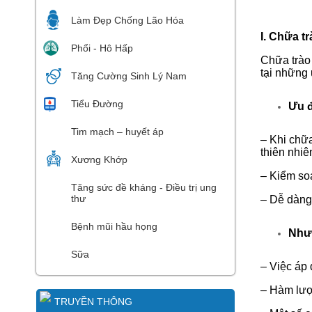
Làm Đẹp Chống Lão Hóa
I. Chữa t
Phổi - Hô Hấp
Chữa trào 
tại những
Tăng Cường Sinh Lý Nam
Tiểu Đường
Ưu 
Tim mạch – huyết áp
–
Khi chữa
thiên nhiê
Xương Khớp
–
Kiểm soá
Tăng sức đề kháng - Điều trị ung
thư
–
Dễ dàng 
Bệnh mũi hầu họng
Như
Sữa
–
Việc áp 
–
Hàm lượn
TRUYỀN THÔNG