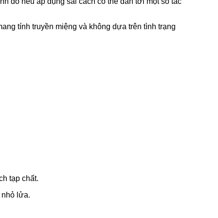
ạnh đó nếu áp dụng sai cách có thể dẫn tới một số tác
ang tính truyền miệng và không dựa trên tình trạng
h tạp chất.
 nhỏ lửa.