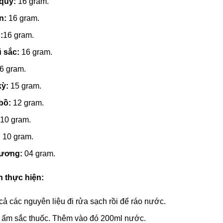
quy:
16 gram.
ơn:
16 gram.
:
16 gram.
ũ sắc:
16 gram.
6 gram.
kỳ:
15 gram.
bồ:
12 gram.
:
10 gram.
:
10 gram.
hương:
04 gram.
 thực hiện:
cả các nguyên liệu đi rửa sạch rồi để ráo nước.
 ấm sắc thuốc. Thêm vào đó 200ml nước.