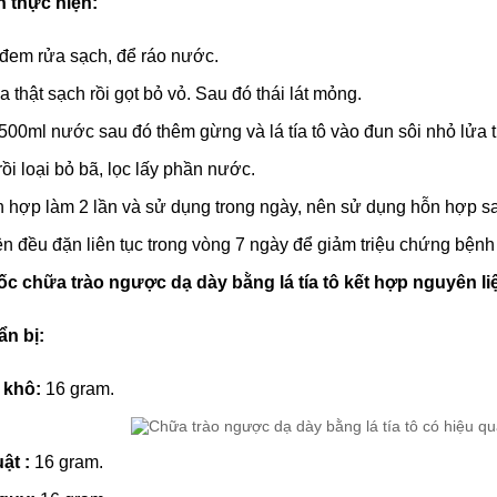
 thực hiện:
ô đem rửa sạch, để ráo nước.
 thật sạch rồi gọt bỏ vỏ. Sau đó thái lát mỏng.
500ml nước sau đó thêm gừng và lá tía tô vào đun sôi nhỏ lửa 
rồi loại bỏ bã, lọc lấy phần nước.
 hợp làm 2 lần và sử dụng trong ngày, nên sử dụng hỗn hợp s
n đều đặn liên tục trong vòng 7 ngày để giảm triệu chứng bệnh
uốc chữa trào ngược dạ dày bằng lá tía tô kết hợp nguyên l
n bị:
ô khô:
16 gram.
uật :
16 gram.