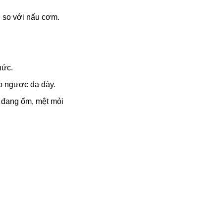
n so với nấu cơm.
hức.
rào ngược dạ dày.
 đang ốm, mệt mỏi