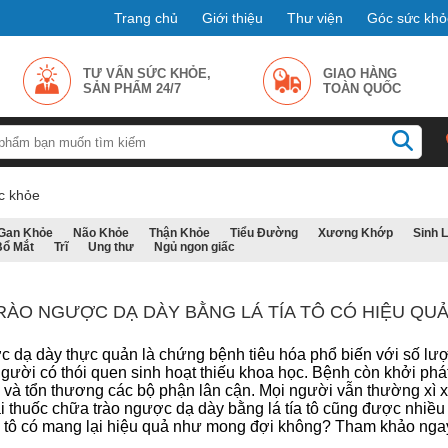
Trang chủ
Giới thiệu
Thư viện
Góc sức khỏ
TƯ VẤN SỨC KHỎE,
GIAO HÀNG
SẢN PHẨM 24/7
TOÀN QUỐC
c khỏe
Gan Khỏe
Não Khỏe
Thận Khỏe
Tiểu Đường
Xương Khớp
Sinh 
Bổ Mắt
Trĩ
Ung thư
Ngủ ngon giấc
ÀO NGƯỢC DẠ DÀY BẰNG LÁ TÍA TÔ CÓ HIỆU QUẢ 
c dạ dày thực quản là chứng bệnh tiêu hóa phổ biến với số lư
gười có thói quen sinh hoạt thiếu khoa học. Bệnh còn khởi phá
 và tổn thương các bộ phận lân cận. Mọi người vẫn thường xì x
ài thuốc chữa trào ngược dạ dày bằng lá tía tô cũng được nhiề
a tô có mang lại hiệu quả như mong đợi không? Tham khảo ngay 