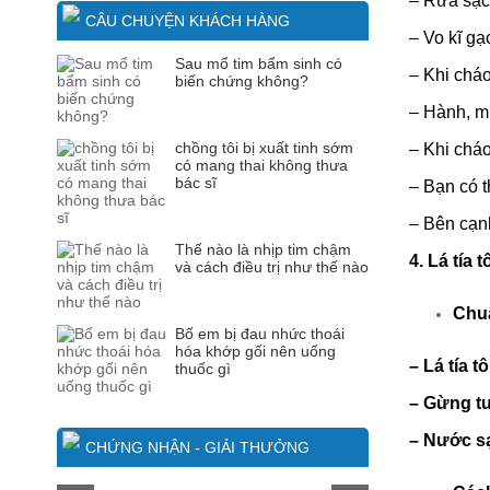
–
Rửa sạch
CÂU CHUYỆN KHÁCH HÀNG
–
Vo kĩ gạ
Sau mổ tim bẩm sinh có
–
Khi cháo
biến chứng không?
–
Hành, mù
chồng tôi bị xuất tinh sớm
–
Khi cháo
có mang thai không thưa
bác sĩ
–
Bạn có t
–
Bên cạn
Thế nào là nhịp tim chậm
4. Lá tía
và cách điều trị như thế nào
Chuẩ
Bố em bị đau nhức thoái
hóa khớp gối nên uống
–
Lá tía t
thuốc gì
–
Gừng tư
–
Nước s
CHỨNG NHẬN - GIẢI THƯỞNG