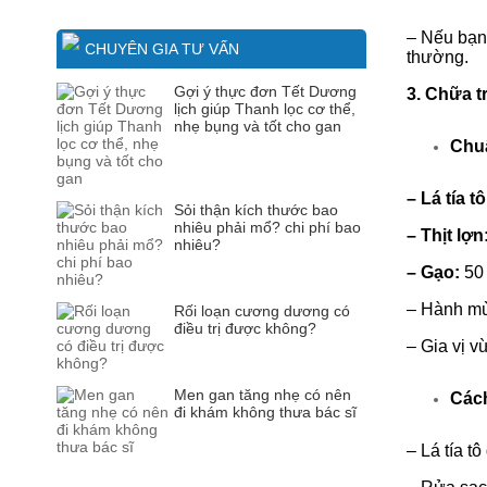
–
Nếu bạn 
CHUYÊN GIA TƯ VẤN
thường.
Gợi ý thực đơn Tết Dương
3. Chữa t
lịch giúp Thanh lọc cơ thể,
nhẹ bụng và tốt cho gan
Chuẩ
–
Lá tía t
Sỏi thận kích thước bao
nhiêu phải mổ? chi phí bao
–
Thịt lợn
nhiêu?
–
Gạo:
50
–
Hành mù
Rối loạn cương dương có
điều trị được không?
–
Gia vị v
Men gan tăng nhẹ có nên
Cách
đi khám không thưa bác sĩ
–
Lá tía t