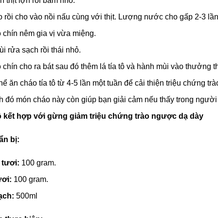
 thịt lợn rồi băm nhỏ.
o rồi cho vào nồi nấu cùng với thịt. Lượng nước cho gấp 2-3 lầ
 chín nêm gia vị vừa miệng.
i rửa sạch rồi thái nhỏ.
 chín cho ra bát sau đó thêm lá tía tô và hành mùi vào thưởng t
hể ăn cháo tía tô từ 4-5 lần một tuần để cải thiện triệu chứng t
h đó món cháo này còn giúp bạn giải cảm nếu thấy trong người
 tô kết hợp với gừng giảm triệu chứng trào ngược dạ dày
n bị:
ô tươi:
100 gram.
ơi:
100 gram.
ạch:
500ml