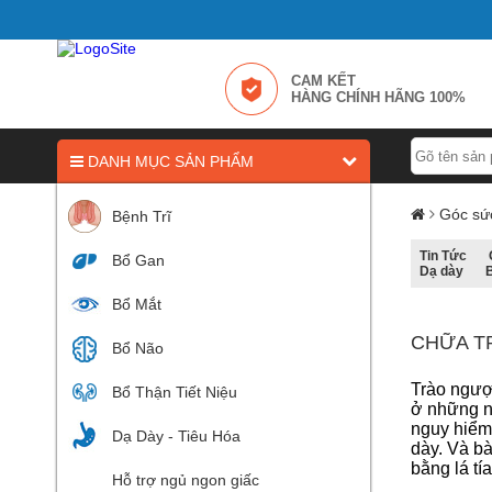
CAM KẾT
HÀNG CHÍNH HÃNG 100%
DANH MỤC SẢN PHẨM
Góc sứ
Bệnh Trĩ
Tin Tức
Bổ Gan
Dạ dày
Bổ Mắt
CHỮA TR
Bổ Não
Trào ngượ
Bổ Thận Tiết Niệu
ở những n
nguy hiểm
Dạ Dày - Tiêu Hóa
dày. Và b
bằng lá tí
Hỗ trợ ngủ ngon giấc