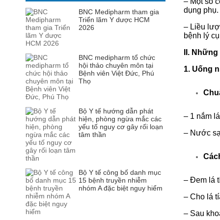
–
Một số c
dụng phụ.
BNC Medipharm tham gia
Triển lãm Y dược HCM
–
Liều lượ
2026
bệnh lý cụ
II. Những
BNC medipharm tổ chức
hội thảo chuyên môn tại
1. Uống n
Bệnh viên Việt Đức, Phú
Thọ
Chuẩ
Bộ Y tế hướng dẫn phát
–
1 nắm lá 
hiện, phòng ngừa mắc các
yếu tố nguy cơ gây rối loạn
–
Nước sạ
tâm thần
Cách
Bộ Y tế công bố danh mục
–
Đem lá t
15 bệnh truyền nhiễm
nhóm A đặc biệt nguy hiểm
–
Cho lá t
–
Sau khoả