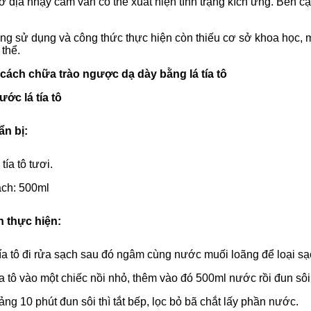
ơ địa nhạy cảm vẫn có thể xuất hiện tình trạng kích ứng. Bên c
ng sử dụng và công thức thực hiện còn thiếu cơ sở khoa học, m
 thể.
 cách chữa trào ngược dạ dày bằng lá tía tô
ước lá tía tô
n bị:
tía tô tươi.
ch: 500ml
 thực hiện:
ía tô đi rửa sạch sau đó ngâm cùng nước muối loãng để loại sạc
ía tô vào một chiếc nồi nhỏ, thêm vào đó 500ml nước rồi đun sôi
ng 10 phút đun sôi thì tắt bếp, lọc bỏ bã chắt lấy phần nước.