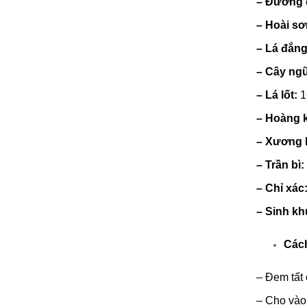
–
Đương 
–
Hoài s
–
Lá đắng
–
Cây ng
–
Lá lốt:
1
–
Hoàng 
–
Xương 
–
Trần bì
–
Chỉ xác
–
Sinh k
Cách
–
Đem tất 
–
Cho vào