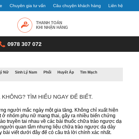
e
Chuyên gia tư vấn
Câu chuyện khách hàng
Liên hệ
THANH TOÁN
KHI NHẬN HÀNG
0978 307 072
Lý Nữ
Sinh Lý Nam
Phổi
Huyết Áp
Tim Mạch
KHÔNG? TÌM HIỂU NGAY ĐỂ BIẾT.
ợng người mắc ngày một gia tăng. Không chỉ xuất hiện
t ở nhóm phụ nữ mang thai, gây ra nhiều biến chứng
ào truyền tai nhau về các bài thuốc chữa trào ngược dạ
u người quan tâm nhưng liệu chữa trào ngược dạ dày
bài viết dưới đây để có câu trả lời chính xác nhất.