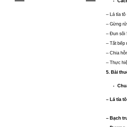
Cách
–
Lá tía t
–
Gừng rửa
–
Đun sôi 
–
Tắt bếp 
–
Chia hỗn
–
Thực hiệ
5. Bài th
Chuẩ
–
Lá tía t
– B
ạch tr