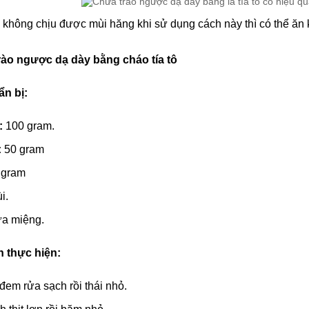
không chịu được mùi hăng khi sử dụng cách này thì có thể ăn k
rào ngược dạ dày bằng cháo tía tô
n bị:
ô:
100 gram.
:
50 gram
 gram
i.
ừa miệng.
 thực hiện:
ô đem rửa sạch rồi thái nhỏ.