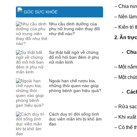
–
Chia nướ
GÓC SỨC KHỎE
–
Nên làm
Nhu cầu dinh dưỡng của
–
Kiên trì
phụ nữ trung niên thay đổi
như thế nào?
2. Ăn trực
Chuẩ
Sự thật bất ngờ về chứng
đổ mồ hôi ban đêm ở phụ
nữ mãn kinh
–
Một nắm l
–
Một chút
Ngoài hạn chế rượu bia,
những thói quen nào giúp
phòng bệnh gan hiệu quả?
Cách
–
Rửa sạch
Cách duy trì đời sống tình
–
Khi xuất
dục viên mãn khi bị khô âm
đạo
–
Có thể t