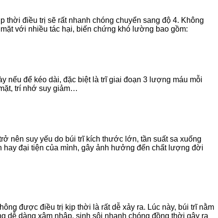
ịp thời điều trị sẽ rất nhanh chóng chuyển sang độ 4. Không
 mặt với nhiều tác hại, biến chứng khó lường bao gồm:
ày nếu để kéo dài, đặc biệt là trĩ giai đoạn 3 lượng máu mỗi
mặt, trí nhớ suy giảm…
ở nên suy yếu do búi trĩ kích thước lớn, tần suất sa xuống
ện hay đại tiện của mình, gây ảnh hưởng đến chất lượng đời
g được điều trị kịp thời là rất dễ xảy ra. Lúc này, búi trĩ nằm
úng dễ dàng xâm nhập, sinh sôi nhanh chóng đồng thời gây ra