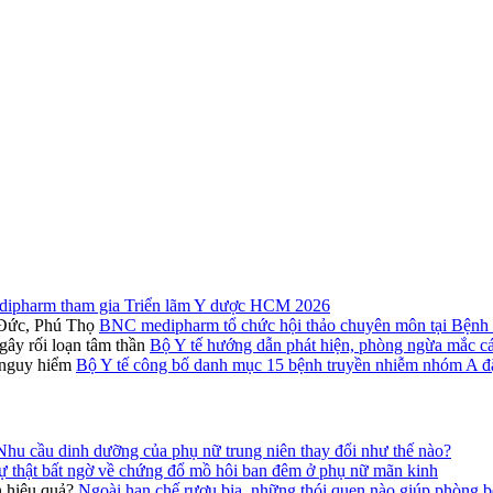
pharm tham gia Triển lãm Y dược HCM 2026
BNC medipharm tổ chức hội thảo chuyên môn tại Bệnh 
Bộ Y tế hướng dẫn phát hiện, phòng ngừa mắc các
Bộ Y tế công bố danh mục 15 bệnh truyền nhiễm nhóm A đặ
Nhu cầu dinh dưỡng của phụ nữ trung niên thay đổi như thế nào?
ự thật bất ngờ về chứng đổ mồ hôi ban đêm ở phụ nữ mãn kinh
Ngoài hạn chế rượu bia, những thói quen nào giúp phòng b