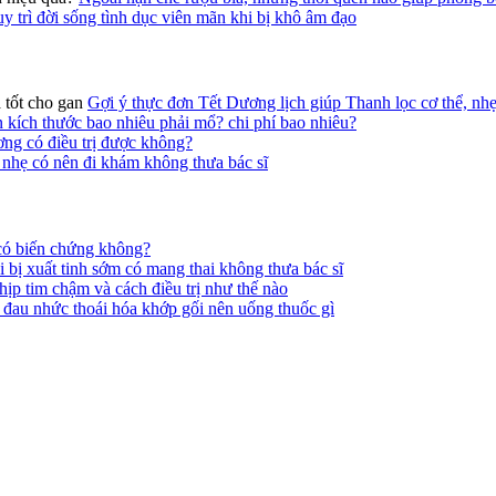
y trì đời sống tình dục viên mãn khi bị khô âm đạo
Gợi ý thực đơn Tết Dương lịch giúp Thanh lọc cơ thể, nhẹ
n kích thước bao nhiêu phải mổ? chi phí bao nhiêu?
ng có điều trị được không?
nhẹ có nên đi khám không thưa bác sĩ
có biến chứng không?
i bị xuất tinh sớm có mang thai không thưa bác sĩ
hịp tim chậm và cách điều trị như thế nào
 đau nhức thoái hóa khớp gối nên uống thuốc gì