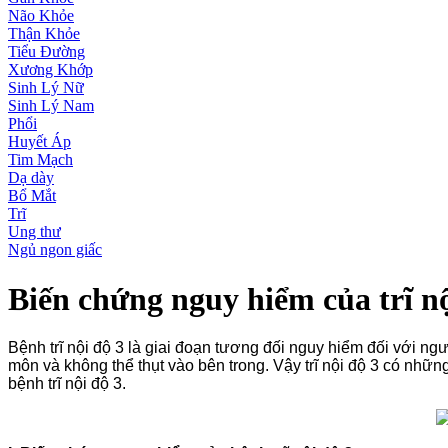
Não Khỏe
Thận Khỏe
Tiểu Đường
Xương Khớp
Sinh Lý Nữ
Sinh Lý Nam
Phổi
Huyết Áp
Tim Mạch
Dạ dày
Bổ Mắt
Trĩ
Ung thư
Ngủ ngon giấc
Biến chứng nguy hiểm của trĩ nội
Bệnh trĩ nội độ 3 là giai đoạn tương đối nguy hiểm đối với ng
môn và không thể thụt vào bên trong. Vậy trĩ nội độ 3 có những
bệnh trĩ nội độ 3.