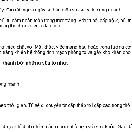
tấy, đau rát, ngứa ngáy tại hậu môn và các vị trí xung quanh.
úi trĩ nằm hoàn toàn trong trực tràng. Với trĩ nội cấp độ 2, búi tr
ng thể đưa về vị trí đầu tiên.
 thiếu chất xơ. Mặt khác, việc mang bầu hoặc trọng lượng cơ th
rực tràng khiến hệ thống tĩnh mạch phồng to và gây khó khăn cho
nh thành bởi những yếu tố như:
động mạnh
theo thời gian. Trĩ sẽ di chuyển từ cấp thấp tới cấp cao trong thờ
 được chỉ định nhiều cách chữa phù hợp với sức khỏe. Sau đây 