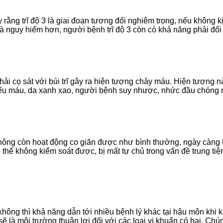
y rằng trĩ độ 3 là giai đoạn tương đối nghiêm trọng, nếu không k
 nguy hiểm hơn, người bệnh trĩ độ 3 còn có khả năng phải đối
hải cọ sát với búi trĩ gây ra hiện tượng chảy máu. Hiện tượng n
thiếu máu, da xanh xao, người bệnh suy nhược, nhức đầu chóng 
không còn hoạt động co giãn được như bình thường, ngày càng tr
thể không kiểm soát được, bị mất tự chủ trong vấn đề trung ti
ng thì khả năng dẫn tới nhiều bệnh lý khác tại hậu môn khi khôn
 là môi trường thuận lợi đối với các loại vi khuẩn có hại. Ch