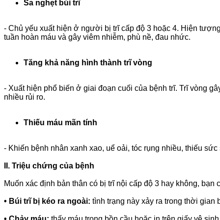
Sa nghẹt búi trĩ
- Chủ yếu xuất hiện ở người bị trĩ cấp độ 3 hoặc 4. Hiện tượng
tuần hoàn máu và gây viêm nhiễm, phù nề, đau nhức.
Tăng khả năng hình thành trĩ vòng
- Xuất hiện phổ biến ở giai đoạn cuối của bệnh trĩ. Trĩ vòng gâ
nhiều rủi ro.
Thiếu máu mãn tính
- Khiến bệnh nhân xanh xao, uể oải, tóc rụng nhiều, thiếu sức 
II. Triệu chứng của bệnh
Muốn xác định bản thân có bị trĩ nội cấp độ 3 hay không, bạn
•
Búi trĩ bị kéo ra ngoài:
tình trạng này xảy ra trong thời gian
•
Chảy máu:
thấy máu trong bồn cầu hoặc in trên giấy vệ sinh s