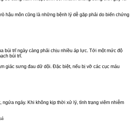
y rò hậu môn cũng là những bệnh lý dễ gặp phải do biến chứng
của búi trĩ ngày càng phải chịu nhiều áp lực. Tới một mức độ
ch búi trĩ.
cảm giác sưng đau dữ dội. Đặc biệt, nếu bị vỡ các cục máu
t, ngứa ngáy. Khi không kịp thời xử lý, tình trạng viêm nhiễm