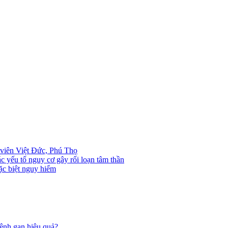
viên Việt Đức, Phú Thọ
 yếu tố nguy cơ gây rối loạn tâm thần
c biệt nguy hiểm
ệnh gan hiệu quả?