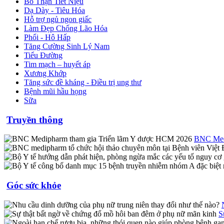
Bổ Thận Tiết Niệu
Dạ Dày - Tiêu Hóa
Hỗ trợ ngủ ngon giấc
Làm Đẹp Chống Lão Hóa
Phổi - Hô Hấp
Tăng Cường Sinh Lý Nam
Tiểu Đường
Tim mạch – huyết áp
Xương Khớp
Tăng sức đề kháng - Điều trị ung thư
Bệnh mũi hầu họng
Sữa
Truyền thông
BNC Medi
Góc sức khỏe
S