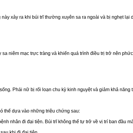
 này xảy ra khi búi trĩ thường xuyên sa ra ngoài và bị nghẹt lại
y sa niêm mạc trực tràng và khiến quá trình điều trị trở nên phức
sống. Phái nữ bị rối loạn chu kỳ kinh nguyệt và giảm khả năng t
 có thể dựa vào những triệu chứng sau:
 bệnh nhân đi đại tiện. Búi trĩ không thể tự trở về vị trí ban đầ
au khi đi đại tiện.