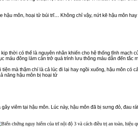
e hậu môn, hoại tử búi trĩ… Không chỉ vậy, nứt kẽ hậu môn ha
rị kịp thời có thể là nguyên nhân khiến cho hệ thống tĩnh mạch 
ục máu đông làm cản trở quá trình lưu thông máu dẫn đến tắc mạ
i tiện mà thậm chí là cả lúc đi lại hay ngồi xuống, hậu môn có 
khả năng hậu môn bị hoại tử
 và gây viêm tại hậu môn. Lúc này, hậu môn đã bị sưng đỏ, đau rá