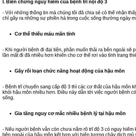
I. Biến chứng nguy hiểm của bệnh trĩ nội độ 3
- Với những thông tin mà chúng tôi đã chia sẻ có thể nhận thấ
chỉ gây ra những sự phiền hà trong cuộc sống thường ngày mà
Cơ thể thiếu máu mãn tính
- Khi người bệnh đi đại tiện, phân muốn thải ra bên ngoài sẽ p
lần mất đi đã nhiều hơn khiến cho cơ thể rơi vào tình trạng 
Gây rối loạn chức năng hoạt động của hậu môn
- Bệnh trĩ chuyển sang cấp độ 3 thì các cơ thắt của hậu môn 
khỏi hậu môn nhiều hơn. Điều này dẫn tới việc người bệnh có 
sống.
Gia tăng nguy cơ mắc nhiều bệnh lý tại hậu môn
- Nếu người bệnh vẫn còn chưa nắm rõ trĩ độ 3 có nguy hiểm khô
bên ngoài của hậu môn kết hợp với hiện tượng chảy dịch mủ sẽ