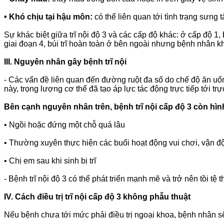
•
Khó chịu tại hậu môn:
có thể liên quan tới tình trạng sưng 
Sự khác biệt giữa trĩ nội độ 3 và các cấp độ khác: ở cấp độ 1, b
giai đoạn 4, búi trĩ hoàn toàn ở bên ngoài nhưng bệnh nhân khô
III. Nguyên nhân gây bệnh trĩ nội
- Các vấn đề liên quan đến đường ruột đa số do chế độ ăn uống
này, trọng lượng cơ thể đã tạo áp lực tác động trực tiếp tới t
Bên cạnh nguyên nhân trên, bệnh trĩ nội cấp độ 3 còn hì
•
Ngồi hoặc đứng một chỗ quá lâu
•
Thường xuyên thực hiện các buổi hoạt động vui chơi, vận 
•
Chị em sau khi sinh bị trĩ
- Bệnh trĩ nội độ 3 có thể phát triển mạnh mẽ và trở nên tồi tệ 
IV. Cách điều trị trĩ nội cấp độ 3 không phẫu thuật
Nếu bệnh chưa tới mức phải điều trị ngoại khoa, bệnh nhân sẽ