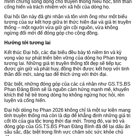
minh chứng sống động cho truyền thống hiếu học, tinh thần
cống hiến và trách nhiệm với xã hội của dòng họ.
Đại hội lần này đã ghi nhận và tôn vinh ông như một biểu
tượng của sự kết hợp giữa tri thức hiện đại và giá trị truyền
thống – một người vừa giữ gìn cội nguồn, vừa không
ngừng đổi mới để đóng góp cho cộng đồng.
Hướng tới tương lai
Kết thúc Đại hội, các đại biểu đều bày tỏ niềm tin và kỳ
vọng vào sự phát triển bền vững của dòng họ Phan trong
tương lai. Những giá trị truyền thống tốt đẹp sẽ tiếp tục
được gìn giữ và phát huy, đồng thời được kết hợp với tinh
thần đổi mới, sáng tạo để thích ứng với thời đại.
Đặc biệt, những đóng góp của các cá nhân như GS.TS.BS
Phan Đăng Bình sẽ là nguồn cảm hứng mạnh mẽ, khuyến
khích thế hệ trẻ trong dòng họ không ngừng học hỏi, rèn
luyện và cống hiến.
Đại hội dòng họ Phan 2026 không chỉ là một sự kiện mang
tính truyền thống mà còn là dịp để khẳng định những giá trị
cốt lõi của gia tộc trong thời đại mới. Trong đó, vai trò và
đóng góp của GS.TS.BS Phan Đăng Bình đã để lại dấu ấn
sâu sắc, đặc biệt trong lĩnh vực chăm sóc sức khỏe chủ