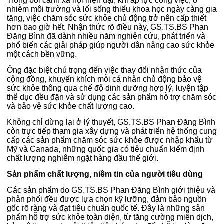
Trong bối cảnh xã hội hiện đại, khi áp lực công việc, ô
nhiễm môi trường và lối sống thiếu khoa học ngày càng gia
tăng, việc chăm sóc sức khỏe chủ động trở nên cấp thiết
hơn bao giờ hết. Nhận thức rõ điều này, GS.TS.BS Phan
Đăng Bình đã dành nhiều năm nghiên cứu, phát triển và
phổ biến các giải pháp giúp người dân nâng cao sức khỏe
một cách bền vững.
Ông đặc biệt chú trọng đến việc thay đổi nhận thức của
cộng đồng, khuyến khích mỗi cá nhân chủ động bảo vệ
sức khỏe thông qua chế độ dinh dưỡng hợp lý, luyện tập
thể dục đều đặn và sử dụng các sản phẩm hỗ trợ chăm sóc
và bảo vệ sức khỏe chất lượng cao.
Không chỉ dừng lại ở lý thuyết, GS.TS.BS Phan Đăng Bình
còn trực tiếp tham gia xây dựng và phát triển hệ thống cung
cấp các sản phẩm chăm sóc sức khỏe được nhập khẩu từ
Mỹ và Canada, những quốc gia có tiêu chuẩn kiểm định
chất lượng nghiêm ngặt hàng đầu thế giới.
Sản phẩm chất lượng, niềm tin của người tiêu dùng
Các sản phẩm do GS.TS.BS Phan Đăng Bình giới thiệu và
phân phối đều được lựa chọn kỹ lưỡng, đảm bảo nguồn
gốc rõ ràng và đạt tiêu chuẩn quốc tế. Đây là những sản
phẩm hỗ trợ sức khỏe toàn diện, từ tăng cường miễn dịch,