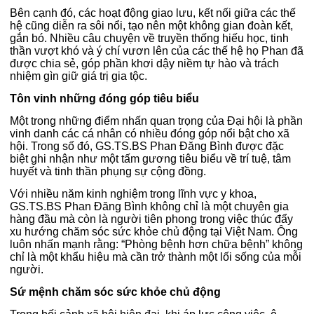
Bên cạnh đó, các hoạt động giao lưu, kết nối giữa các thế
hệ cũng diễn ra sôi nổi, tạo nên một không gian đoàn kết,
gắn bó. Nhiều câu chuyện về truyền thống hiếu học, tinh
thần vượt khó và ý chí vươn lên của các thế hệ họ Phan đã
được chia sẻ, góp phần khơi dậy niềm tự hào và trách
nhiệm gìn giữ giá trị gia tộc.
Tôn vinh những đóng góp tiêu biểu
Một trong những điểm nhấn quan trọng của Đại hội là phần
vinh danh các cá nhân có nhiều đóng góp nổi bật cho xã
hội. Trong số đó, GS.TS.BS Phan Đăng Bình được đặc
biệt ghi nhận như một tấm gương tiêu biểu về trí tuệ, tâm
huyết và tinh thần phụng sự cộng đồng.
Với nhiều năm kinh nghiệm trong lĩnh vực y khoa,
GS.TS.BS Phan Đăng Bình không chỉ là một chuyên gia
hàng đầu mà còn là người tiên phong trong việc thúc đẩy
xu hướng chăm sóc sức khỏe chủ động tại Việt Nam. Ông
luôn nhấn mạnh rằng: “Phòng bệnh hơn chữa bệnh” không
chỉ là một khẩu hiệu mà cần trở thành một lối sống của mỗi
người.
Sứ mệnh chăm sóc sức khỏe chủ động