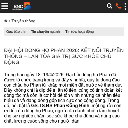
Truyền thông
Góc báo chí
Tin chuyên ngành
Tin tức hoạt động
ĐẠI HỘI DÒNG HỌ PHAN 2026: KẾT NỐI TRUYỀN
THỐNG – LAN TỎA GIÁ TRỊ SỨC KHỎE CHỦ
ĐỘNG
Trong hai ngày 18–19/4/2026, Đại hội dòng họ Phan đã
được tổ chức trang trọng và đầy ý nghĩa, quy tụ đông đảo
con cháu họ Phan từ khắp mọi miền đất nước về tham dự.
Đây không chỉ là dịp để tri ân tổ tiên, củng cố tình đoàn kết
dòng tộc mà còn là cơ hội để tôn vinh những cá nhân tiêu
biểu đã và đang đóng góp tích cực cho cộng đồng. Trong
đó, nổi bật là
GS.TS.BS Phan Đăng Bình
, một người con
ưu tú của dòng họ Phan, người đã dành nhiều tâm huyết
cho sự nghiệp chăm sóc sức khỏe chủ động và nâng cao
chất lượng cuộc sống cho người dân.