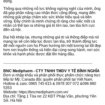
động.
Thông qua những nỗ lực không ngừng nghỉ của mình, ông
đã góp phần nâng cao nhận thức cộng đồng, mang đến
những giải pháp chăm sóc sức khỏe hiệu quả và bền
vững. Đây chính là minh chứng rõ ràng cho việc một cá
nhân có thể tạo ra những giá trị lớn lao, lan tỏa tích cực
đến xã hội.
Đại hội khép lại, nhưng những giá trị và thông điệp mà nó
mang lại sẽ còn tiếp tục được lan tỏa, trở thành động lực
để mỗi người con họ Phan hướng tới một tương lai tốt đẹp
hơn nơi truyền thống và hiện đại cùng song hành, nơi sức
khỏe và hạnh phúc được đặt lên hàng đầu.
...............................................................................................
BNC Medipharm - CTY TNHH TMDV Y TẾ BÌNH NGHĨA
Đơn vị nhập khẩu và phân phối thực phẩm chức năng trực
tiếp từ Mỹ, Canada độc quyền phân phối tại Việt Nam.
Hotline & zalo: 0965 745 615 & 0978 307 072 &096 880
5353
Website: https://bncmedipharm.com.vn/
Địa chỉ: Tầng 1 Tòa nơ 22 KĐT Pháp Vân, phường Yên
Sở, Hà Nội