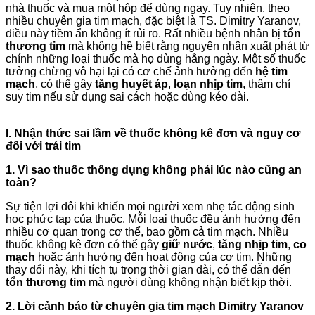
nhà thuốc và mua một hộp để dùng ngay. Tuy nhiên, theo
nhiều chuyên gia tim mạch, đặc biệt là TS. Dimitry Yaranov,
điều này tiềm ẩn không ít rủi ro. Rất nhiều bệnh nhân bị
tổn
thương tim
mà không hề biết rằng nguyên nhân xuất phát từ
chính những loại thuốc mà họ dùng hằng ngày. Một số thuốc
tưởng chừng vô hại lại có cơ chế ảnh hưởng đến
hệ tim
mạch
, có thể gây
tăng huyết áp
,
loạn nhịp tim
, thậm chí
suy tim nếu sử dụng sai cách hoặc dùng kéo dài.
I. Nhận thức sai lầm về thuốc không kê đơn và nguy cơ
đối với trái tim
1. Vì sao thuốc thông dụng không phải lúc nào cũng an
toàn?
Sự tiện lợi đôi khi khiến mọi người xem nhẹ tác động sinh
học phức tạp của thuốc. Mỗi loại thuốc đều ảnh hưởng đến
nhiều cơ quan trong cơ thể, bao gồm cả tim mạch. Nhiều
thuốc không kê đơn có thể gây
giữ nước
,
tăng nhịp tim
,
co
mạch
hoặc ảnh hưởng đến hoạt động của cơ tim. Những
thay đổi này, khi tích tụ trong thời gian dài, có thể dẫn đến
tổn thương tim
mà người dùng không nhận biết kịp thời.
2. Lời cảnh báo từ chuyên gia tim mạch Dimitry Yaranov