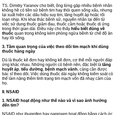
TS. Dimitry Yaranov cho biết, ông từng gặp nhiều bệnh nhân
không hề có tiền sử bệnh tim hay thói quen sống xấu, nhưng
lại xuất hiện các dấu hiệu suy tim, tăng huyết áp hoặc rối
loạn nhịp. Khi khai thác bệnh sử, nguyên nhân lại đến từ
việc sử dụng thuốc giảm đau, thuốc cảm hoặc thuốc dị ứng
trong thời gian dài. Điều này cho thấy
hiểu biết đúng về
thuốc
quan trọng không kém phòng ngừa bệnh từ chế độ ăn
hay lối sống.
3. Tầm quan trọng của việc theo dõi tim mạch khi dùng
thuốc hàng ngày
Dù là thuốc kê đơn hay không kê đơn, cơ thể mỗi người đáp
ứng khác nhau. Những người có bệnh nền, đặc biệt là
tăng
huyết áp
,
tiểu đường
,
bệnh mạch vành
, càng cần được
bác sĩ theo dõi. Việc dùng thuốc dài ngày không kiểm soát có
thể làm nặng thêm tình trạng tim mạch vốn đã nhạy cảm của
họ.
II. NSAID
1. NSAID hoạt động như thế nào và vì sao ảnh hưởng
đến tim?
NSAID như ibuprofen hay naproxen hoạt động bằng cách ức