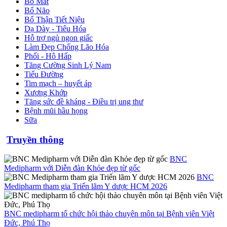
Bổ Mắt
Bổ Não
Bổ Thận Tiết Niệu
Dạ Dày - Tiêu Hóa
Hỗ trợ ngủ ngon giấc
Làm Đẹp Chống Lão Hóa
Phổi - Hô Hấp
Tăng Cường Sinh Lý Nam
Tiểu Đường
Tim mạch – huyết áp
Xương Khớp
Tăng sức đề kháng - Điều trị ung thư
Bệnh mũi hầu họng
Sữa
Truyền thông
BNC
Medipharm với Diễn đàn Khỏe đẹp từ gốc
BNC
Medipharm tham gia Triển lãm Y dược HCM 2026
BNC medipharm tổ chức hội thảo chuyên môn tại Bệnh viên Việt
Đức, Phú Thọ