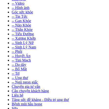
-- Video
-- Hình ảnh
Góc sức khỏe
-- Tin Tức
-- Gan Khỏe
-- Não Khỏe
-- Thận Khỏe
-- Tiểu Đường
-- Xương Khớp
-- Sinh Lý Nữ
-- Sinh Lý Nam
-- Phổi
-- Huyết Áp
-- Tim Mạch
-- Dạ dày
-- Bổ Mắt
-- Trĩ
-- Ung thư
-- Ngủ ngon giấc
Chuyên gia tư vấn
Câu chuyện khách hàng
Liên hệ
Tăng sức đề kháng - Điều trị ung thư
Bệnh mũi hầu họng
Sữa