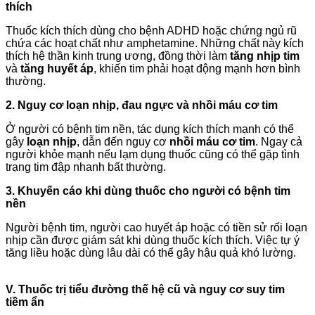
thích
Thuốc kích thích dùng cho bệnh ADHD hoặc chứng ngủ rũ
chứa các hoạt chất như amphetamine. Những chất này kích
thích hệ thần kinh trung ương, đồng thời làm
tăng nhịp tim
và
tăng huyết áp
, khiến tim phải hoạt động mạnh hơn bình
thường.
2. Nguy cơ loạn nhịp, đau ngực và nhồi máu cơ tim
Ở người có bệnh tim nền, tác dụng kích thích mạnh có thể
gây
loạn nhịp
, dẫn đến nguy cơ
nhồi máu cơ tim
. Ngay cả
người khỏe mạnh nếu lạm dụng thuốc cũng có thể gặp tình
trạng tim đập nhanh bất thường.
3. Khuyến cáo khi dùng thuốc cho người có bệnh tim
nền
Người bệnh tim, người cao huyết áp hoặc có tiền sử rối loạn
nhịp cần được giám sát khi dùng thuốc kích thích. Việc tự ý
tăng liều hoặc dùng lâu dài có thể gây hậu quả khó lường.
V. Thuốc trị tiểu đường thế hệ cũ và nguy cơ suy tim
tiềm ẩn