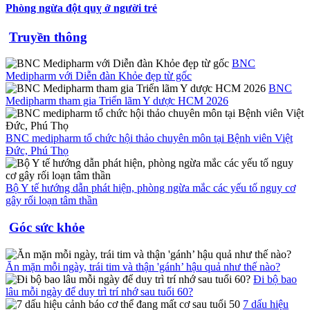
Phòng ngừa đột quỵ ở người trẻ
Truyền thông
BNC
Medipharm với Diễn đàn Khỏe đẹp từ gốc
BNC
Medipharm tham gia Triển lãm Y dược HCM 2026
BNC medipharm tổ chức hội thảo chuyên môn tại Bệnh viên Việt
Đức, Phú Thọ
Bộ Y tế hướng dẫn phát hiện, phòng ngừa mắc các yếu tố nguy cơ
gây rối loạn tâm thần
Góc sức khỏe
Ăn mặn mỗi ngày, trái tim và thận 'gánh’ hậu quả như thế nào?
Đi bộ bao
lâu mỗi ngày để duy trì trí nhớ sau tuổi 60?
7 dấu hiệu