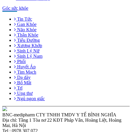
Góc sức khỏe
Tin Tức
Gan Khỏe
Não Khỏe
Thận Khỏe
Tiểu Đường
Xương Khớp
Sinh Lý Nữ
Sinh Lý Nam
Phổi
Huyết Áp
Tim Mạch
Dạ dày
Bổ Mắt
Trĩ
Ung thư
Ngủ ngon giấc
BNC-medipharm CTY TNHH TMDV Y TẾ BÌNH NGHĨA
Địa chỉ: Tầng 1 Tòa nơ 22 KĐT Pháp Vân, Hoàng Liệt, Hoàng
Mai, Hà Nội
Tel : 0978 307 072