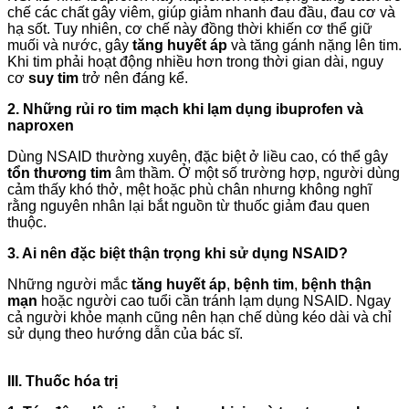
chế các chất gây viêm, giúp giảm nhanh đau đầu, đau cơ và
hạ sốt. Tuy nhiên, cơ chế này đồng thời khiến cơ thể giữ
muối và nước, gây
tăng huyết áp
và tăng gánh nặng lên tim.
Khi tim phải hoạt động nhiều hơn trong thời gian dài, nguy
cơ
suy tim
trở nên đáng kể.
2. Những rủi ro tim mạch khi lạm dụng ibuprofen và
naproxen
Dùng NSAID thường xuyên, đặc biệt ở liều cao, có thể gây
tổn thương tim
âm thầm. Ở một số trường hợp, người dùng
cảm thấy khó thở, mệt hoặc phù chân nhưng không nghĩ
rằng nguyên nhân lại bắt nguồn từ thuốc giảm đau quen
thuộc.
3. Ai nên đặc biệt thận trọng khi sử dụng NSAID?
Những người mắc
tăng huyết áp
,
bệnh tim
,
bệnh thận
mạn
hoặc người cao tuổi cần tránh lạm dụng NSAID. Ngay
cả người khỏe mạnh cũng nên hạn chế dùng kéo dài và chỉ
sử dụng theo hướng dẫn của bác sĩ.
III. Thuốc hóa trị