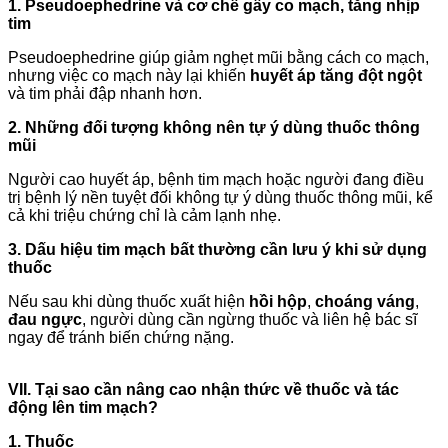
1. Pseudoephedrine và cơ chế gây co mạch, tăng nhịp
tim
Pseudoephedrine giúp giảm nghẹt mũi bằng cách co mạch,
nhưng việc co mạch này lại khiến
huyết áp tăng đột ngột
và tim phải đập nhanh hơn.
2. Những đối tượng không nên tự ý dùng thuốc thông
mũi
Người cao huyết áp, bệnh tim mạch hoặc người đang điều
trị bệnh lý nền tuyệt đối không tự ý dùng thuốc thông mũi, kể
cả khi triệu chứng chỉ là cảm lạnh nhẹ.
3. Dấu hiệu tim mạch bất thường cần lưu ý khi sử dụng
thuốc
Nếu sau khi dùng thuốc xuất hiện
hồi hộp
,
choáng váng
,
đau ngực
, người dùng cần ngừng thuốc và liên hệ bác sĩ
ngay để tránh biến chứng nặng.
VII. Tại sao cần nâng cao nhận thức về thuốc và tác
động lên tim mạch?
1. Thuốc