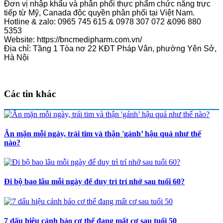
Đơn vị nhập khẩu và phân phối thực phẩm chức năng trực
tiếp từ Mỹ, Canada độc quyền phân phối tại Việt Nam.
Hotline & zalo: 0965 745 615 & 0978 307 072 &096 880
5353
Website: https://bncmedipharm.com.vn/
Địa chỉ: Tầng 1 Tòa nơ 22 KĐT Pháp Vân, phường Yên Sở,
Hà Nội
Các tin khác
Ăn mặn mỗi ngày, trái tim và thận 'gánh’ hậu quả như thế
nào?
Đi bộ bao lâu mỗi ngày để duy trì trí nhớ sau tuổi 60?
7 dấu hiệu cảnh báo cơ thể đang mất cơ sau tuổi 50