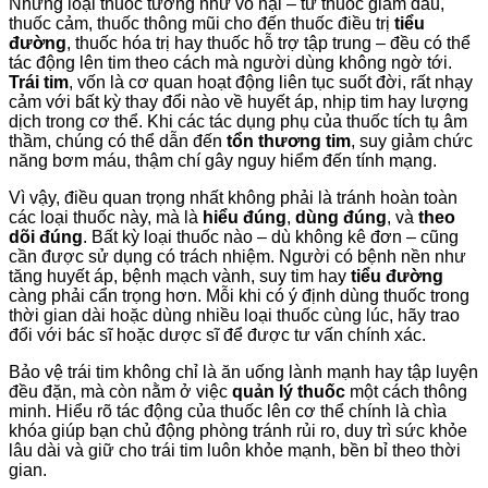
Những loại thuốc tưởng như vô hại – từ thuốc giảm đau,
thuốc cảm, thuốc thông mũi cho đến thuốc điều trị
tiểu
đường
, thuốc hóa trị hay thuốc hỗ trợ tập trung – đều có thể
tác động lên tim theo cách mà người dùng không ngờ tới.
Trái tim
, vốn là cơ quan hoạt động liên tục suốt đời, rất nhạy
cảm với bất kỳ thay đổi nào về huyết áp, nhịp tim hay lượng
dịch trong cơ thể. Khi các tác dụng phụ của thuốc tích tụ âm
thầm, chúng có thể dẫn đến
tổn thương tim
, suy giảm chức
năng bơm máu, thậm chí gây nguy hiểm đến tính mạng.
Vì vậy, điều quan trọng nhất không phải là tránh hoàn toàn
các loại thuốc này, mà là
hiểu đúng
,
dùng đúng
, và
theo
dõi đúng
. Bất kỳ loại thuốc nào – dù không kê đơn – cũng
cần được sử dụng có trách nhiệm. Người có bệnh nền như
tăng huyết áp, bệnh mạch vành, suy tim hay
tiểu đường
càng phải cẩn trọng hơn. Mỗi khi có ý định dùng thuốc trong
thời gian dài hoặc dùng nhiều loại thuốc cùng lúc, hãy trao
đổi với bác sĩ hoặc dược sĩ để được tư vấn chính xác.
Bảo vệ trái tim không chỉ là ăn uống lành mạnh hay tập luyện
đều đặn, mà còn nằm ở việc
quản lý thuốc
một cách thông
minh. Hiểu rõ tác động của thuốc lên cơ thể chính là chìa
khóa giúp bạn chủ động phòng tránh rủi ro, duy trì sức khỏe
lâu dài và giữ cho trái tim luôn khỏe mạnh, bền bỉ theo thời
gian.