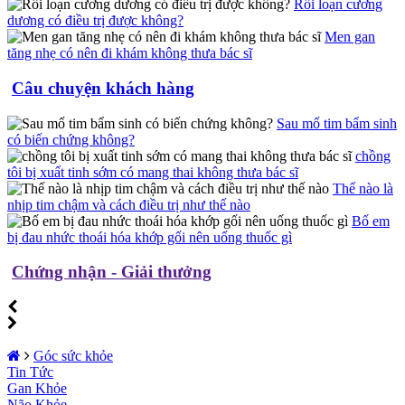
Rối loạn cương
dương có điều trị được không?
Men gan
tăng nhẹ có nên đi khám không thưa bác sĩ
Câu chuyện khách hàng
Sau mổ tim bẩm sinh
có biến chứng không?
chồng
tôi bị xuất tinh sớm có mang thai không thưa bác sĩ
Thế nào là
nhịp tim chậm và cách điều trị như thế nào
Bố em
bị đau nhức thoái hóa khớp gối nên uống thuốc gì
Chứng nhận - Giải thưởng
Góc sức khỏe
Tin Tức
Gan Khỏe
Não Khỏe