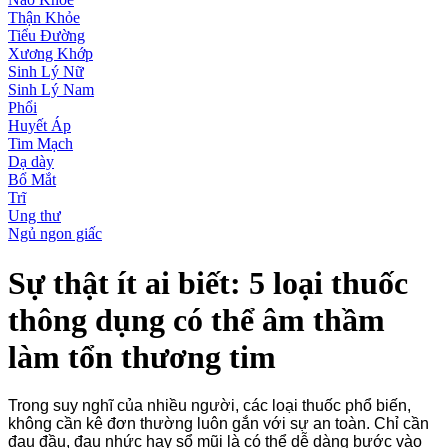
Thận Khỏe
Tiểu Đường
Xương Khớp
Sinh Lý Nữ
Sinh Lý Nam
Phổi
Huyết Áp
Tim Mạch
Dạ dày
Bổ Mắt
Trĩ
Ung thư
Ngủ ngon giấc
Sự thật ít ai biết: 5 loại thuốc
thông dụng có thể âm thầm
làm tổn thương tim
Trong suy nghĩ của nhiều người, các loại thuốc phổ biến,
không cần kê đơn thường luôn gắn với sự an toàn. Chỉ cần
đau đầu, đau nhức hay sổ mũi là có thể dễ dàng bước vào