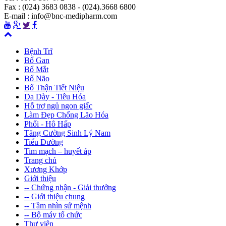
Fax : (024) 3683 0838 - (024).3668 6800
E-mail : info@bnc-medipharm.com
Bệnh Trĩ
Bổ Gan
Bổ Mắt
Bổ Não
Bổ Thận Tiết Niệu
Dạ Dày - Tiêu Hóa
Hỗ trợ ngủ ngon giấc
Làm Đẹp Chống Lão Hóa
Phổi - Hô Hấp
Tăng Cường Sinh Lý Nam
Tiểu Đường
Tim mạch – huyết áp
Trang chủ
Xương Khớp
Giới thiệu
-- Chứng nhận - Giải thưởng
-- Giới thiệu chung
-- Tầm nhìn sứ mệnh
-- Bộ máy tổ chức
Thư viện