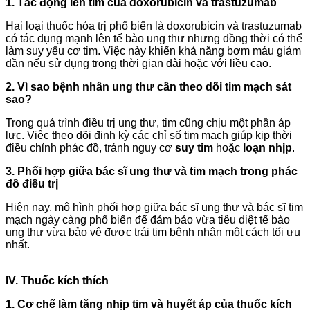
1. Tác động lên tim của doxorubicin và trastuzumab
Hai loại thuốc hóa trị phổ biến là doxorubicin và trastuzumab
có tác dụng mạnh lên tế bào ung thư nhưng đồng thời có thể
làm suy yếu cơ tim. Việc này khiến khả năng bơm máu giảm
dần nếu sử dụng trong thời gian dài hoặc với liều cao.
2. Vì sao bệnh nhân ung thư cần theo dõi tim mạch sát
sao?
Trong quá trình điều trị ung thư, tim cũng chịu một phần áp
lực. Việc theo dõi định kỳ các chỉ số tim mạch giúp kịp thời
điều chỉnh phác đồ, tránh nguy cơ
suy tim
hoặc
loạn nhịp
.
3. Phối hợp giữa bác sĩ ung thư và tim mạch trong phác
đồ điều trị
Hiện nay, mô hình phối hợp giữa bác sĩ ung thư và bác sĩ tim
mạch ngày càng phổ biến để đảm bảo vừa tiêu diệt tế bào
ung thư vừa bảo vệ được trái tim bệnh nhân một cách tối ưu
nhất.
IV. Thuốc kích thích
1. Cơ chế làm tăng nhịp tim và huyết áp của thuốc kích