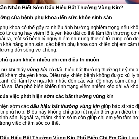
o Cần Nhận Biết Sớm Dấu Hiệu Bất Thường Vùng Kín?
ưởng của bệnh phụ khoa đến sức khỏe sinh sản
phụ khoa có thể gây ra nhiều ảnh hưởng nghiêm trọng nếu không
cổ tử cung hay viêm lộ tuyến kéo dài có thể làm tổn thương cơ
ài ra, một số bệnh lý nguy hiểm như ung thư cổ tử cung còn đe
khả năng sinh sản, các bệnh phụ khoa còn khiến chị em cảm thấ
 lượng đời sống vợ chồng.
 chủ quan khiến nhiều chị em điều trị muộn
 nữ khi thấy
vùng kín
có dấu hiệu bất thường thường tự ý mua 
đi khám chuyên khoa. Điều này khiến bệnh không được xử lý tri
cạnh đó, tâm lý e ngại khi nhắc đến các vấn đề nhạy cảm cũng 
là sai lầm phổ biến khiến tình trạng viêm nhiễm kéo dài và khó 
h của việc phát hiện sớm các bất thường vùng kín
 hiện sớm các
dấu hiệu bất thường vùng kín
giúp bác sĩ xác 
trị phù hợp. Điều này không chỉ giúp rút ngắn thời gian điều 
sinh sản.
Ngoài ra, thăm khám sớm còn giúp chị em yên tâm hơn
trong việc chăm sóc cơ thể.
g Dấu Hiệu Bất Thường Vùng Kín Phổ Biến Chị Em Cần Lưu