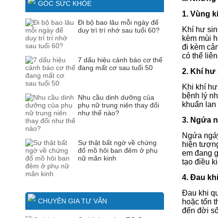
GÓC SỨC KHỎE
1. Vùng k
Đi bộ bao lâu mỗi ngày để
Khí hư sin
duy trì trí nhớ sau tuổi 60?
kèm mùi h
đi kèm cảm
có thể li
7 dấu hiệu cảnh báo cơ thể
đang mất cơ sau tuổi 50
2. Khí hư
Khi khí hư
bệnh lý n
Nhu cầu dinh dưỡng của
khuẩn lan 
phụ nữ trung niên thay đổi
như thế nào?
3. Ngứa n
Ngứa ngáy
Sự thật bất ngờ về chứng
hiện tượn
đổ mồ hôi ban đêm ở phụ
em đang gặ
nữ mãn kinh
tạo điều 
4. Đau kh
Đau khi qu
CHUYÊN GIA TƯ VẤN
hoặc tổn 
đến đời s