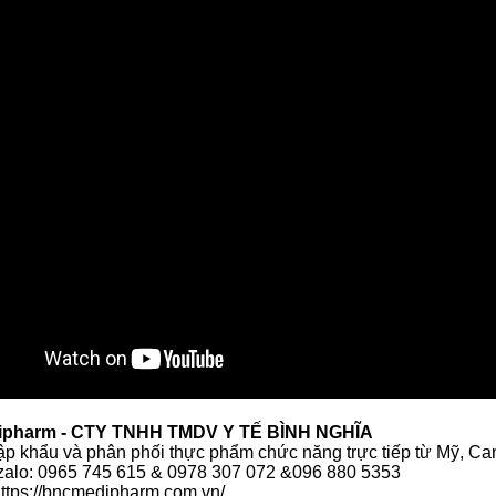
pharm - CTY TNHH TMDV Y TẾ BÌNH NGHĨA
ập khẩu và phân phối thực phẩm chức năng trực tiếp từ Mỹ, Ca
 zalo: 0965 745 615 & 0978 307 072 &096 880 5353
https://bncmedipharm.com.vn/