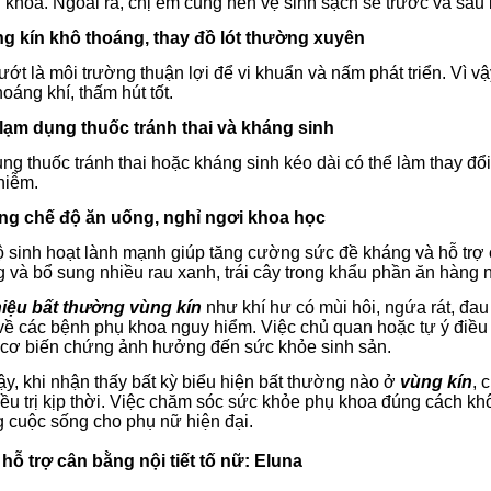
 khoa.
Ngoài ra, chị em cũng nên vệ sinh sạch sẽ trước và sa
ng kín khô thoáng, thay đồ lót thường xuyên
ướt là môi trường thuận lợi để vi khuẩn và nấm phát triển. Vì v
hoáng khí, thấm hút tốt.
lạm dụng thuốc tránh thai và kháng sinh
ng thuốc tránh thai hoặc kháng sinh kéo dài có thể làm thay đổi
hiễm.
ng chế độ ăn uống, nghỉ ngơi khoa học
 sinh hoạt lành mạnh giúp tăng cường sức đề kháng và hỗ trợ c
 và bổ sung nhiều rau xanh, trái cây trong khẩu phần ăn hàng 
iệu bất thường vùng kín
như khí hư có mùi hôi, ngứa rát, đau
ề các bệnh phụ khoa nguy hiểm. Việc chủ quan hoặc tự ý điều t
 cơ biến chứng ảnh hưởng đến sức khỏe sinh sản.
ậy, khi nhận thấy bất kỳ biểu hiện bất thường nào ở
vùng kín
, 
iều trị kịp thời. Việc chăm sóc sức khỏe phụ khoa đúng cách k
g cuộc sống cho phụ nữ hiện đại.
 hỗ trợ cân bằng nội tiết tố nữ: Eluna