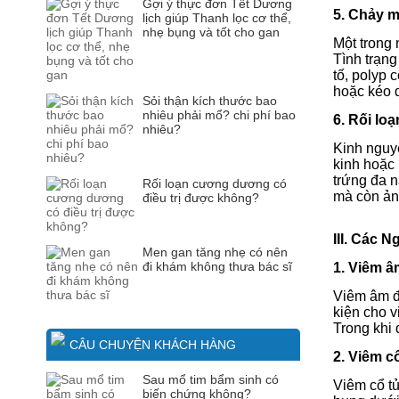
Gợi ý thực đơn Tết Dương
5. Chảy m
lịch giúp Thanh lọc cơ thể,
nhẹ bụng và tốt cho gan
Một trong
Tình trạng
tố, polyp 
hoặc kéo 
Sỏi thận kích thước bao
nhiêu phải mổ? chi phí bao
6. Rối lo
nhiêu?
Kinh nguyệ
kinh hoặc
trứng đa n
Rối loạn cương dương có
mà còn ản
điều trị được không?
III. Các
Men gan tăng nhẹ có nên
đi khám không thưa bác sĩ
1. Viêm 
Viêm âm đ
kiện cho 
Trong khi 
CÂU CHUYỆN KHÁCH HÀNG
2. Viêm c
Sau mổ tim bẩm sinh có
Viêm cổ tử
biến chứng không?