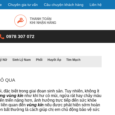
e
Chuyên gia tư vấn
Câu chuyện khách hàng
Liên hệ
THANH TOÁN
KHI NHẬN HÀNG
0978 307 072
Lý Nữ
Sinh Lý Nam
Phổi
Huyết Áp
Tim Mạch
BỎ QUA
 đặc biệt trong giai đoạn sinh sản. Tuy nhiên, không ít
ờng vùng kín
như khí hư có mùi, ngứa rát hay chảy máu
tiến triển nặng hơn, ảnh hưởng trực tiếp đến sức khỏe
ý liên quan đến
vùng kín
nếu được phát hiện sớm hoàn
hiện bất thường là cách giúp chị em chủ động bảo vệ sức