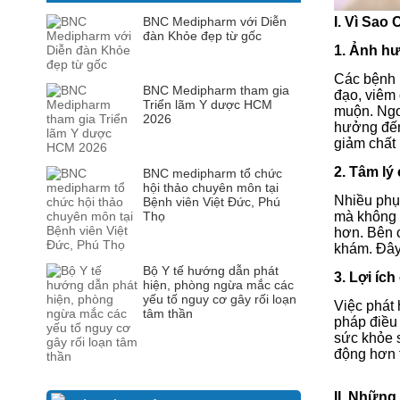
I. Vì Sa
BNC Medipharm với Diễn
đàn Khỏe đẹp từ gốc
1. Ảnh h
Các bệnh 
BNC Medipharm tham gia
đạo, viêm 
Triển lãm Y dược HCM
muộn. Ngo
2026
hưởng đến 
giảm chất
2. Tâm lý
BNC medipharm tổ chức
hội thảo chuyên môn tại
Nhiều phụ
Bệnh viên Việt Đức, Phú
mà không 
Thọ
hơn.
Bên 
khám. Đây 
Bộ Y tế hướng dẫn phát
3. Lợi íc
hiện, phòng ngừa mắc các
yếu tố nguy cơ gây rối loạn
Việc phát
tâm thần
pháp điều 
sức khỏe 
động hơn 
II. Nhữn