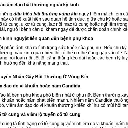
áu âm đạo bất thường ngoài kỳ kinh
 những
dấu hiệu bất thường vùng kín
nguy hiểm mà chị em cần
 này có thể xuất hiện sau quan hệ tình dục, giữa chu kỳ hoặc s
cổ tử cung, u xơ tử cung, lạc nội mạc tử cung hoặc nghiêm trọn
dài, người bệnh cần đi khám ngay để được chẩn đoán chính xá
ạn kinh nguyệt liên quan đến bệnh phụ khoa
t phản ánh khá rõ tình trạng sức khỏe của phụ nữ. Nếu chu kỳ k
 lượng máu kinh quá nhiều thì có thể cơ thể đang gặp vấn đề.
N
ang, rối loạn nội tiết tố, căng thẳng kéo dài hoặc các bệnh lý t
h hưởng đến khả năng mang thai.
 Nguyên Nhân Gây Bất Thường Ở Vùng Kín
âm đạo do vi khuẩn hoặc nấm Candida
ạo là bệnh phụ khoa phổ biến nhất ở phụ nữ. Bệnh thường xảy 
vi khuẩn hoặc nấm phát triển mạnh.
Nhiễm nấm Candida thường g
đó, viêm âm đạo do vi khuẩn thường khiến khí hư có mùi hôi ta
ổ tử cung và viêm lộ tuyến cổ tử cung
 cung là tình trạng cổ tử cung bị viêm nhiễm do vi khuẩn, nấm