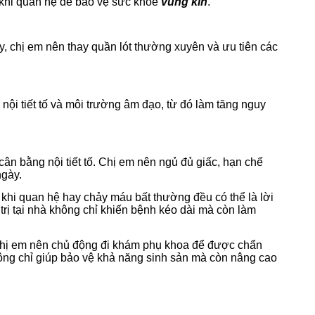
u khi quan hệ để bảo vệ sức khỏe
vùng kín
.
ậy, chị em nên thay quần lót thường xuyên và ưu tiên các
 nội tiết tố và môi trường âm đạo, từ đó làm tăng nguy
ân bằng nội tiết tố. Chị em nên ngủ đủ giấc, hạn chế
ngày.
 khi quan hệ hay chảy máu bất thường đều có thể là lời
rị tại nhà không chỉ khiến bệnh kéo dài mà còn làm
chị em nên chủ động đi khám phụ khoa để được chẩn
hông chỉ giúp bảo vệ khả năng sinh sản mà còn nâng cao