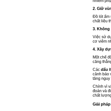
nhiễm phụ
2. Giữ vù
Đồ lót ẩm 
chất liệu t
3. Không 
Việc sử dụ
cơ viêm n
4. Xây dự
Một chế độ
căng thẳng
Các
dấu h
cảnh báo v
tăng nguy
Chính vì v
đoán và đ
chất lượn
Giải pháp