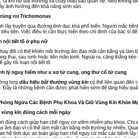
, ra khí hư bất thường và chảy máu sau quan hệ.
Nếu không điều
gây ảnh hưởng đến khả năng sinh sản.
trùng roi Trichomonas
nh lây truyền qua đường tình dục khá phổ biến. Người mắc bện
 tiểu tiện.
Việc điều trị cần thực hiện theo chỉ định của bác sĩ để
n nội tiết tố ở phụ nữ
ố thay đổi có thể khiến môi trường âm đạo mất cân bằng và làm
ng thai, sau sinh hoặc tiền mãn kinh.
Ngoài ra, căng thẳng kéo
 gây rối loạn nội tiết tố.
nh lý nguy hiểm như u xơ tử cung, ung thư cổ tử cung
ường hợp
dấu hiệu bất thường vùng kín
có thể liên quan đến 
g.
Đây là những bệnh cần được phát hiện sớm để tăng hiệu quả 
 Phòng Ngừa Các Bệnh Phụ Khoa Và Giữ Vùng Kín Khỏe M
h vùng kín đúng cách mỗi ngày
inh đúng cách giúp hạn chế nguy cơ viêm nhiễm phụ khoa. Chị e
ào âm đạo vì có thể làm mất cân bằng môi trường tự nhiên.
Quan
an hệ tình dục an toàn giúp hạn chế nguy cơ mắc các bệnh lây