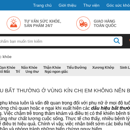
Trang chủ
Giới thiệu
Thư viện
Góc sức khỏ
TƯ VẤN SỨC KHỎE,
GIAO HÀNG
SẢN PHẨM 24/7
TOÀN QUỐC
c khỏe
Gan Khỏe
Não Khỏe
Thận Khỏe
Tiểu Đường
Xương Khớp
Sinh 
Bổ Mắt
Trĩ
Ung thư
Ngủ ngon giấc
ỆU BẤT THƯỜNG Ở VÙNG KÍN CHỊ EM KHÔNG NÊN 
hụ khoa luôn là vấn đề quan trọng đối với phụ nữ ở mọi độ tuổi,
ường chủ quan hoặc e ngại khi xuất hiện các
dấu hiệu bất thư
. Việc chậm trễ trong thăm khám và điều trị có thể khiến bệnh 
cũng như chất lượng cuộc sống.
Thực tế cho thấy, nhiều bệnh l
ể điều trị hiệu quả. Chính vì vậy, việc nhận biết sớm các biểu 
thân và phòng tránh những biến chứng nguy hiểm.