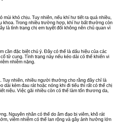
 mùi khó chịu. Tuy nhiên, nếu khí hư tiết ra quá nhiều,
hụ khoa.
Trong nhiều trường hợp, khí hư bất thường còn
y là tình trạng chị em tuyệt đối không nên chủ quan vì
 cần đặc biệt chú ý. Đây có thể là dấu hiệu của các
 cổ tử cung.
Tình trạng này nếu kéo dài có thể khiến vi
 viêm nhiễm nặng.
 Tuy nhiên, nhiều người thường cho rằng đây chỉ là
dài kèm đau rát hoặc nóng khi đi tiểu thì rất có thể chị
t niệu. Việc gãi nhiều còn có thể làm tổn thương da,
ng. Nguyên nhân có thể do âm đạo bị viêm, khô rát
 sớm, viêm nhiễm có thể lan rộng và gây ảnh hưởng lớn