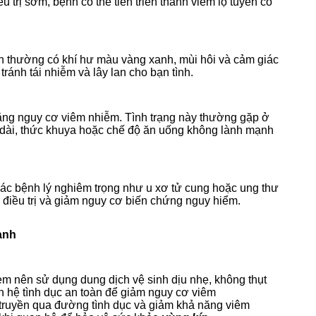
 trị sớm, bệnh có thể tiến triển thành viêm lộ tuyến cổ
h thường có khí hư màu vàng xanh, mùi hôi và cảm giác
 tránh tái nhiễm và lây lan cho bạn tình.
 tăng nguy cơ viêm nhiễm. Tình trạng này thường gặp ở
 dài, thức khuya hoặc chế độ ăn uống không lành mạnh
các bệnh lý nghiêm trọng như u xơ tử cung hoặc ung thư
điều trị và giảm nguy cơ biến chứng nguy hiểm.
ạnh
m nên sử dụng dung dịch vệ sinh dịu nhẹ, không thụt
 hệ tình dục an toàn để giảm nguy cơ viêm
 truyền qua đường tình dục và giảm khả năng viêm