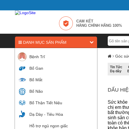
CAM KẾT
HÀNG CHÍNH HÃNG 100%
DANH MỤC SẢN PHẨM
Góc sứ
Bệnh Trĩ
Tin Tức
Bổ Gan
Dạ dày
Bổ Mắt
DẤU HI
Bổ Não
Sức khỏe p
Bổ Thận Tiết Niệu
chị em th
bất thường
Dạ Dày - Tiêu Hóa
sinh sản 
toàn có th
Hỗ trợ ngủ ngon giấc
khỏe bản 