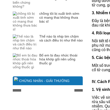
bụng dưới
tử cung, 
3. Nhiễm 
chồng tôi bị xuất tinh sớm
có mang thai không thưa
Đây là bệ
bác sĩ
đau rát khi
4. Rối loạ
Thế nào là nhịp tim chậm
và cách điều trị như thế nào
Nội tiết t
phụ nữ ma
cũng có thể
Bố em bị đau nhức thoái
5. Các bệ
hóa khớp gối nên uống
thuốc gì
Một số tr
cổ tử cun
CHỨNG NHẬN - GIẢI THƯỞNG
IV. Cách
1. Vệ sin
Việc vệ s
rửa sâu v
nhiễm.
Qu