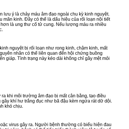
 lưu ý là chảy máu âm đạo ngoài chu kỳ kinh nguyệt.
au mãn kinh.
Đây có thể là dấu hiệu của rối loạn nội tiết
g hơn là ung thư cổ tử cung. Nếu lượng máu ra nhiều
c.
inh nguyệt bị rối loạn như rong kinh, chậm kinh, mất
guyên nhân có thể liên quan đến hội chứng buồng
uyến giáp. Tình trạng này kéo dài không chỉ gây mệt mỏi
ra khi môi trường âm đạo bị mất cân bằng, tạo điều
ây khí hư trắng đục như bã đậu kèm ngứa rát dữ dội.
nh khó chịu.
 hoặc virus gây ra. Người bệnh thường có biểu hiện đau