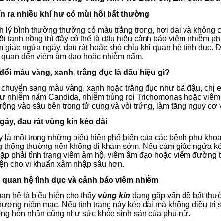
ín ra nhiều khí hư có mùi hôi bất thường
h lý bình thường thường có màu trắng trong, hơi dai và không có
ôi tanh nồng thì đây có thể là dấu hiệu cảnh báo viêm nhiễm p
 giác ngứa ngáy, đau rát hoặc khó chịu khi quan hệ tình dục. Đâ
ên quan đến viêm âm đạo hoặc nhiễm nấm.
 đổi màu vàng, xanh, trắng đục là dấu hiệu gì?
 chuyển sang màu vàng, xanh hoặc trắng đục như bã đậu, chị em
hư nhiễm nấm Candida, nhiễm trùng roi Trichomonas hoặc viêm
rộng vào sâu bên trong tử cung và vòi trứng, làm tăng nguy cơ
gáy, đau rát vùng kín kéo dài
 là một trong những biểu hiện phổ biến của các bệnh phụ khoa.
g thông thường nên không đi khám sớm.
Nếu cảm giác ngứa kéo 
p phải tình trạng viêm âm hộ, viêm âm đạo hoặc viêm đường tiế
kiện cho vi khuẩn xâm nhập sâu hơn.
i quan hệ tình dục và cảnh báo viêm nhiễm
an hệ là biểu hiện cho thấy
vùng kín
đang gặp vấn đề bất thườ
thương niêm mạc.
Nếu tình trạng này kéo dài mà không điều trị
ống hôn nhân cũng như sức khỏe sinh sản của phụ nữ.