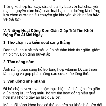
Trứng kết hợp trái cây, sữa chua Hy Lạp với hạt chia, yến
mạch nguyên cám hoặc các loại hạt dinh dưỡng là những
lựa chọn được nhiều chuyên gia khuyến khích nhằm
bảo
vệ trái tim
.
V. Những Hoạt Động Đơn Giản Giúp Trái Tim Khởi
Động Êm Ái Mỗi Ngày
1. Thở chậm và kiểm soát căng thẳng
Dành vài phút hít thở sâu giúp hệ thần kinh thư giãn, giảm
nhịp tim và ổn định huyết áp.
2. Tắm nắng sớm
Ánh nắng buổi sáng hỗ trợ tổng hợp vitamin D, cải thiện
tâm trạng và góp phần nâng cao sức khỏe tổng thể.
3. Vận động nhẹ nhàng
Đi bộ chậm, vươn vai hoặc thực hiện các bài tập kéo giãn
giúp tăng lưu thông máu, hỗ trợ tim hoạt động hiệu quả
hơn mà không gây áp lực quá lớn.
Một buổi sáng khoa học có thể tạo nên sự khác biệt lớn đối