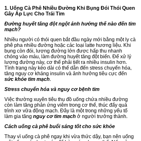
1. Uống Cà Phê Nhiều Đường Khi Bụng Đói Thói Quen
Gây Áp Lực Cho Trái Tim
Đường huyết tăng đột ngột ảnh hưởng thế nào đến tim
mạch?
Nhiều người có thói quen bắt đầu ngày mới bằng một ly cà
phê pha nhiều đường hoặc các loại latte hương liệu. Khi
bụng còn đói, lượng đường lớn được hấp thu nhanh
chóng vào máu, làm đường huyết tăng đột biến.
Để xử lý
lượng đường này, cơ thể phải tiết ra nhiều insulin hơn.
Tình trạng này kéo dài có thể dẫn đến stress chuyển hóa,
tăng nguy cơ kháng insulin và ảnh hưởng tiêu cực đến
sức khỏe tim mạch
.
Stress chuyển hóa và nguy cơ bệnh tim
Việc thường xuyên tiêu thụ đồ uống chứa nhiều đường
còn làm tăng phản ứng viêm trong cơ thể, thúc đẩy quá
trình xơ vữa động mạch. Đây là một trong những yếu tố
làm gia tăng
nguy cơ tim mạch
ở người trưởng thành.
Cách uống cà phê buổi sáng tốt cho sức khỏe
Thay vì uống cà phê ngay khi vừa thức dậy, bạn nên uống