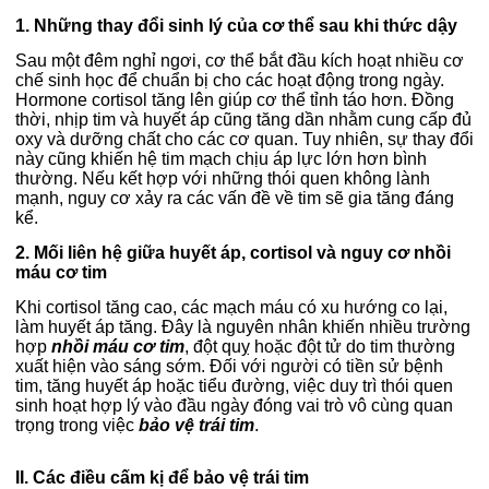
1. Những thay đổi sinh lý của cơ thể sau khi thức dậy
Sau một đêm nghỉ ngơi, cơ thể bắt đầu kích hoạt nhiều cơ
chế sinh học để chuẩn bị cho các hoạt động trong ngày.
Hormone cortisol tăng lên giúp cơ thể tỉnh táo hơn. Đồng
thời, nhịp tim và huyết áp cũng tăng dần nhằm cung cấp đủ
oxy và dưỡng chất cho các cơ quan.
Tuy nhiên, sự thay đổi
này cũng khiến hệ tim mạch chịu áp lực lớn hơn bình
thường. Nếu kết hợp với những thói quen không lành
mạnh, nguy cơ xảy ra các vấn đề về tim sẽ gia tăng đáng
kể.
2. Mối liên hệ giữa huyết áp, cortisol và nguy cơ nhồi
máu cơ tim
Khi cortisol tăng cao, các mạch máu có xu hướng co lại,
làm huyết áp tăng. Đây là nguyên nhân khiến nhiều trường
hợp
nhồi máu cơ tim
, đột quỵ hoặc đột tử do tim thường
xuất hiện vào sáng sớm.
Đối với người có tiền sử bệnh
tim, tăng huyết áp hoặc tiểu đường, việc duy trì thói quen
sinh hoạt hợp lý vào đầu ngày đóng vai trò vô cùng quan
trọng trong việc
bảo vệ trái tim
.
II. Các điều cấm kị để bảo vệ trái tim