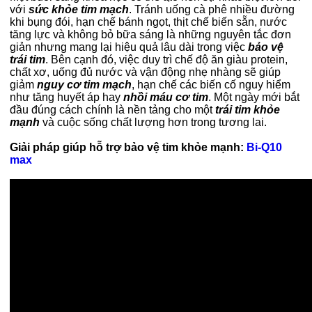
với
sức khỏe tim mạch
. Tránh uống cà phê nhiều đường
khi bụng đói, hạn chế bánh ngọt, thịt chế biến sẵn, nước
tăng lực và không bỏ bữa sáng là những nguyên tắc đơn
giản nhưng mang lại hiệu quả lâu dài trong việc
bảo vệ
trái tim
. Bên cạnh đó, việc duy trì chế độ ăn giàu protein,
chất xơ, uống đủ nước và vận động nhẹ nhàng sẽ giúp
giảm
nguy cơ tim mạch
, hạn chế các biến cố nguy hiểm
như tăng huyết áp hay
nhồi máu cơ tim
. Một ngày mới bắt
đầu đúng cách chính là nền tảng cho một
trái tim khỏe
mạnh
và cuộc sống chất lượng hơn trong tương lai.
Giải pháp giúp hỗ trợ bảo vệ tim khỏe mạnh:
Bi-Q10
max