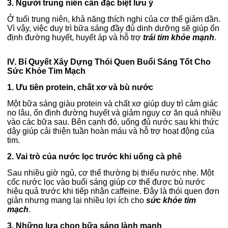
3. Người trung niên cần đặc biệt lưu ý
Ở tuổi trung niên, khả năng thích nghi của cơ thể giảm dần.
Vì vậy, việc duy trì bữa sáng đầy đủ dinh dưỡng sẽ giúp ổn
định đường huyết, huyết áp và hỗ trợ
trái tim khỏe mạnh
.
IV. Bí Quyết Xây Dựng Thói Quen Buổi Sáng Tốt Cho
Sức Khỏe Tim Mạch
1. Ưu tiên protein, chất xơ và bù nước
Một bữa sáng giàu protein và chất xơ giúp duy trì cảm giác
no lâu, ổn định đường huyết và giảm nguy cơ ăn quá nhiều
vào các bữa sau.
Bên cạnh đó, uống đủ nước sau khi thức
dậy giúp cải thiện tuần hoàn máu và hỗ trợ hoạt động của
tim.
2. Vai trò của nước lọc trước khi uống cà phê
Sau nhiều giờ ngủ, cơ thể thường bị thiếu nước nhẹ. Một
cốc nước lọc vào buổi sáng giúp cơ thể được bù nước
hiệu quả trước khi tiếp nhận caffeine.
Đây là thói quen đơn
giản nhưng mang lại nhiều lợi ích cho
sức khỏe tim
mạch
.
3. Những lựa chọn bữa sáng lành mạnh