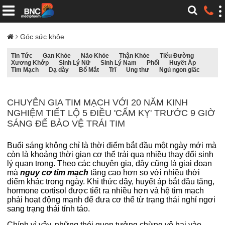
Góc sức khỏe
Tin Tức
Gan Khỏe
Não Khỏe
Thận Khỏe
Tiểu Đường
Xương Khớp
Sinh Lý Nữ
Sinh Lý Nam
Phổi
Huyết Áp
Tim Mạch
Dạ dày
Bổ Mắt
Trĩ
Ung thư
Ngủ ngon giấc
CHUYÊN GIA TIM MẠCH VỚI 20 NĂM KINH
NGHIỆM TIẾT LỘ 5 ĐIỀU 'CẤM KỴ' TRƯỚC 9 GIỜ
SÁNG ĐỂ BẢO VỆ TRÁI TIM
Buổi sáng không chỉ là thời điểm bắt đầu một ngày mới mà
còn là khoảng thời gian cơ thể trải qua nhiều thay đổi sinh
lý quan trọng. Theo các chuyên gia, đây cũng là giai đoạn
mà
nguy cơ tim mạch
tăng cao hơn so với nhiều thời
điểm khác trong ngày. Khi thức dậy, huyết áp bắt đầu tăng,
hormone cortisol được tiết ra nhiều hơn và hệ tim mạch
phải hoạt động mạnh để đưa cơ thể từ trạng thái nghỉ ngơi
sang trạng thái tỉnh táo.
Chính vì vậy, những thói quen tưởng chừng vô hại vào