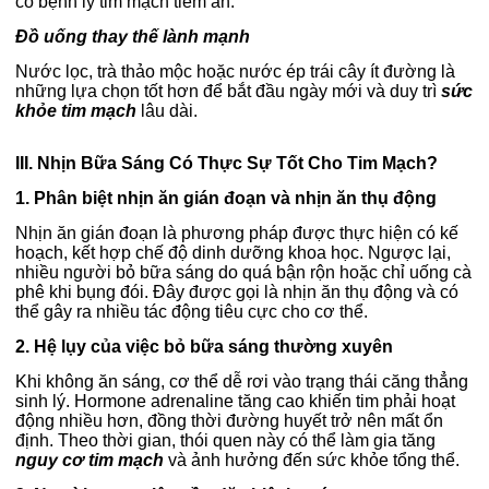
có bệnh lý tim mạch tiềm ẩn.
Đồ uống thay thế lành mạnh
Nước lọc, trà thảo mộc hoặc nước ép trái cây ít đường là
những lựa chọn tốt hơn để bắt đầu ngày mới và duy trì
sức
khỏe tim mạch
lâu dài.
III. Nhịn Bữa Sáng Có Thực Sự Tốt Cho Tim Mạch?
1. Phân biệt nhịn ăn gián đoạn và nhịn ăn thụ động
Nhịn ăn gián đoạn là phương pháp được thực hiện có kế
hoạch, kết hợp chế độ dinh dưỡng khoa học. Ngược lại,
nhiều người bỏ bữa sáng do quá bận rộn hoặc chỉ uống cà
phê khi bụng đói.
Đây được gọi là nhịn ăn thụ động và có
thể gây ra nhiều tác động tiêu cực cho cơ thể.
2. Hệ lụy của việc bỏ bữa sáng thường xuyên
Khi không ăn sáng, cơ thể dễ rơi vào trạng thái căng thẳng
sinh lý. Hormone adrenaline tăng cao khiến tim phải hoạt
động nhiều hơn, đồng thời đường huyết trở nên mất ổn
định.
Theo thời gian, thói quen này có thể làm gia tăng
nguy cơ tim mạch
và ảnh hưởng đến sức khỏe tổng thể.