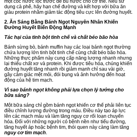
một cốc nước lọc trước để bù nước cho cơ thể. Nếu sử
dụng cà phê, hãy hạn chế đường và kết hợp với bữa ăn
giàu protein nhằm giảm tác động tiêu cực lên đường huyết.
2. Ăn Sáng Bằng Bánh Ngọt Nguyên Nhân Khiến
Đường Huyết Biến Động Mạnh
Tác hại của tinh bột tinh chế và chất béo bão hòa
Bánh sừng bò, bánh muffin hay các loại bánh ngọt thường
chứa lượng lớn tinh bột tinh chế cùng chất béo bão hòa.
Những thực phẩm này cung cấp năng lượng nhanh nhưng
lại thiếu chất xơ và protein.
Khi được tiêu hóa, chúng khiến
đường huyết tăng nhanh rồi giảm mạnh chỉ sau vài giờ,
gây cảm giác mệt mỏi, đói bụng và ảnh hưởng đến hoạt
động của hệ tim mạch.
Vì sao bánh ngọt không phải lựa chọn lý tưởng cho
bữa sáng?
Một bữa sáng chỉ gồm bánh ngọt khiến cơ thể phải liên tục
điều chỉnh lượng đường trong máu. Điều này tạo áp lực
lên các mạch máu và làm tăng nguy cơ rối loạn chuyển
hóa.
Đối với những người có bệnh nền như tiểu đường,
tăng huyết áp hoặc bệnh tim, thói quen này càng làm tăng
nguy cơ tim mạch
.