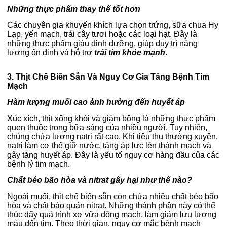
Những thực phẩm thay thế tốt hơn
Các chuyên gia khuyến khích lựa chọn trứng, sữa chua Hy
Lạp, yến mạch, trái cây tươi hoặc các loại hạt. Đây là
những thực phẩm giàu dinh dưỡng, giúp duy trì năng
lượng ổn định và hỗ trợ
trái tim khỏe mạnh
.
3. Thịt Chế Biến Sẵn Và Nguy Cơ Gia Tăng Bệnh Tim
Mạch
Hàm lượng muối cao ảnh hưởng đến huyết áp
Xúc xích, thịt xông khói và giăm bông là những thực phẩm
quen thuộc trong bữa sáng của nhiều người. Tuy nhiên,
chúng chứa lượng natri rất cao.
Khi tiêu thụ thường xuyên,
natri làm cơ thể giữ nước, tăng áp lực lên thành mạch và
gây tăng huyết áp. Đây là yếu tố nguy cơ hàng đầu của các
bệnh lý tim mạch.
Chất béo bão hòa và nitrat gây hại như thế nào?
Ngoài muối, thịt chế biến sẵn còn chứa nhiều chất béo bão
hòa và chất bảo quản nitrat. Những thành phần này có thể
thúc đẩy quá trình xơ vữa động mạch, làm giảm lưu lượng
máu đến tim.
Theo thời gian, nguy cơ mắc bệnh mạch