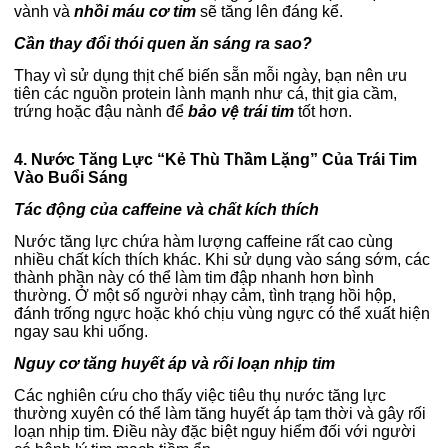
vành và
nhồi máu cơ tim
sẽ tăng lên đáng kể.
Cần thay đổi thói quen ăn sáng ra sao?
Thay vì sử dụng thịt chế biến sẵn mỗi ngày, bạn nên ưu
tiên các nguồn protein lành mạnh như cá, thịt gia cầm,
trứng hoặc đậu nành để
bảo vệ trái tim
tốt hơn.
4. Nước Tăng Lực “Kẻ Thù Thầm Lặng” Của Trái Tim
Vào Buổi Sáng
Tác động của caffeine và chất kích thích
Nước tăng lực chứa hàm lượng caffeine rất cao cùng
nhiều chất kích thích khác. Khi sử dụng vào sáng sớm, các
thành phần này có thể làm tim đập nhanh hơn bình
thường.
Ở một số người nhạy cảm, tình trạng hồi hộp,
đánh trống ngực hoặc khó chịu vùng ngực có thể xuất hiện
ngay sau khi uống.
Nguy cơ tăng huyết áp và rối loạn nhịp tim
Các nghiên cứu cho thấy việc tiêu thụ nước tăng lực
thường xuyên có thể làm tăng huyết áp tạm thời và gây rối
loạn nhịp tim. Điều này đặc biệt nguy hiểm đối với người