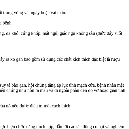
t trong vòng vài ngày hoặc vài tuần.
a bệnh.
ng, da khô, cứng khớp, mất ngủ, giấc ngủ không sâu (thức dậy suốt
 ra xơ gan bao gồm sử dụng các chất kích thích đặc biệt là rượu
suy tế bào gan, hội chứng tăng áp lực tĩnh mạch cửa, bệnh nhân mệt
iến chứng như nôn ra máu và đi ngoài phân đen do vỡ hoặc giãn tĩnh
của nó nếu được điều trị một cách thích
thực hiện chức năng thích hợp, dẫn tới các tác động có hại và nghiêm