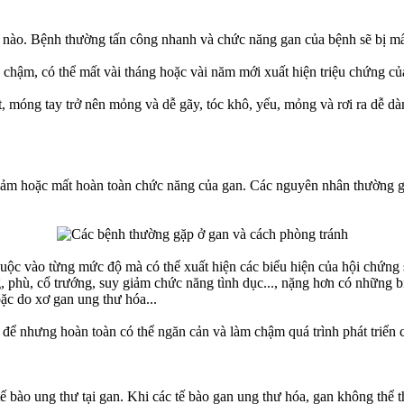
g nào. Bệnh thường tấn công nhanh và chức năng gan của bệnh sẽ bị mấ
h chậm, có thể mất vài tháng hoặc vài năm mới xuất hiện triệu chứng củ
, móng tay trở nên mỏng và dễ gãy, tóc khô, yếu, mỏng và rơi ra dễ dà
ảm hoặc mất hoàn toàn chức năng của gan. Các nguyên nhân thường gây
huộc vào từng mức độ mà có thể xuất hiện các biểu hiện của hội chứng 
 phù, cổ trướng, suy giảm chức năng tình dục..., nặng hơn có những b
ặc do xơ gan ung thư hóa...
t để nhưng hoàn toàn có thể ngăn cản và làm chậm quá trình phát triển 
tế bào ung thư tại gan. Khi các tế bào gan ung thư hóa, gan không thể 