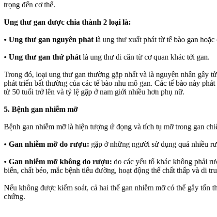
trọng đến cơ thể.
Ung thư gan được chia thành 2 loại là:
•
Ung thư gan nguyên phát l
à ung thư xuất phát từ tế bào gan hoặc
•
Ung thư gan thứ phát
là ung thư di căn từ cơ quan khác tới gan.
Trong đó, loại ung thư gan thường gặp nhất và là nguyên nhân gây tử
phát triển bất thường của các tế bào nhu mô gan. Các tế bào này phá
từ 50 tuổi trở lên và tỷ lệ gặp ở nam giới nhiều hơn phụ nữ.
5. Bệnh gan nhiễm mỡ
Bệnh gan nhiễm mỡ là hiện tượng ứ đọng và tích tụ mỡ trong gan c
•
Gan nhiễm mỡ do rượu:
gặp ở những người sử dụng quá nhiều rư
•
Gan nhiễm mỡ không do rượu:
do các yếu tố khác không phải rư
biến, chất béo, mắc bệnh tiểu đường, hoạt động thể chất thấp và di t
Nếu không được kiểm soát, cả hai thể gan nhiễm mỡ có thể gây tổn th
chứng.