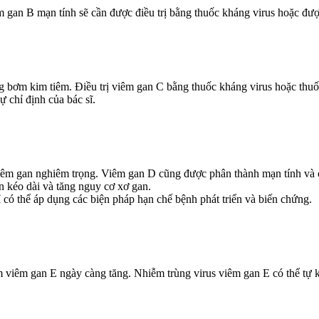
m gan B mạn tính sẽ cần được điều trị bằng thuốc kháng virus hoặc đư
 bơm kim tiêm. Điều trị viêm gan C bằng thuốc kháng virus hoặc thuốc
ự chỉ định của bác sĩ.
m gan nghiêm trọng. Viêm gan D cũng được phân thành mạn tính và cấp
n kéo dài và tăng nguy cơ xơ gan.
 có thể áp dụng các biện pháp hạn chế bệnh phát triển và biến chứng.
 viêm gan E ngày càng tăng. Nhiễm trùng virus viêm gan E có thể tự k