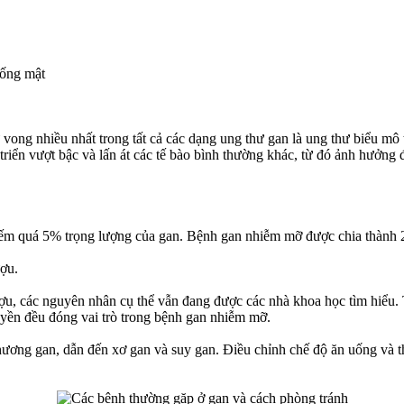
 ống mật
 vong nhiều nhất trong tất cả các dạng ung thư gan là ung thư biểu m
t triển vượt bậc và lấn át các tế bào bình thường khác, từ đó ảnh hư
hiếm quá 5% trọng lượng của gan. Bệnh gan nhiễm mỡ được chia thành
ợu.
ợu, các nguyên nhân cụ thể vẫn đang được các nhà khoa học tìm hiểu. 
ruyền đều đóng vai trò trong bệnh gan nhiễm mỡ.
ương gan, dẫn đến xơ gan và suy gan. Điều chỉnh chế độ ăn uống và tha