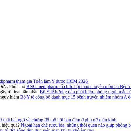
pharm tham gia Triển lãm Y dược HCM 2026
BNC medipharm tổ chức hội thảo chuyên môn tại Bệnh 
Bộ Y tế hướng dẫn phát hiện, phòng ngừa mắc các
Bộ Y tế công bố danh mục 15 bệnh truyền nhiễm nhóm A đặ
ự thật bất ngờ về chứng đổ mồ hôi ban đêm ở phụ nữ mãn kinh
Ngoài hạn chế rượu bia, những thói quen nào giúp phòng b
y trì đời sống tình dục viên mãn khi bị khô âm đạo