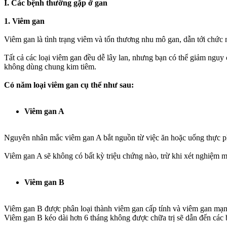
I. Các bệnh thường gặp ở gan
1. Viêm gan
Viêm gan là tình trạng viêm và tổn thương nhu mô gan, dẫn tới chức 
Tất cả các loại viêm gan đều dễ lây lan, nhưng bạn có thể giảm ngu
không dùng chung kim tiêm.
Có năm loại viêm gan cụ thể như sau:
Viêm gan A
Nguyên nhân mắc viêm gan A bắt nguồn từ việc ăn hoặc uống thực p
Viêm gan A sẽ không có bất kỳ triệu chứng nào, trừ khi xét nghiệm mớ
Viêm gan B
Viêm gan B được phân loại thành viêm gan cấp tính và viêm gan mạn 
Viêm gan B kéo dài hơn 6 tháng không được chữa trị sẽ dẫn đến các