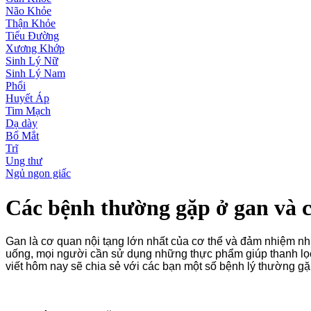
Não Khỏe
Thận Khỏe
Tiểu Đường
Xương Khớp
Sinh Lý Nữ
Sinh Lý Nam
Phổi
Huyết Áp
Tim Mạch
Dạ dày
Bổ Mắt
Trĩ
Ung thư
Ngủ ngon giấc
Các bệnh thường gặp ở gan và 
Gan là cơ quan nội tạng lớn nhất của cơ thể và đảm nhiệm nhi
uống, mọi người cần sử dụng những thực phẩm giúp thanh lọc
viết hôm nay sẽ chia sẻ với các bạn một số bệnh lý thường g