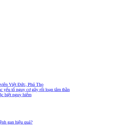
viên Việt Đức, Phú Thọ
 yếu tố nguy cơ gây rối loạn tâm thần
c biệt nguy hiểm
ệnh gan hiệu quả?