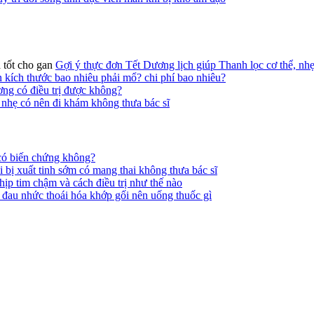
Gợi ý thực đơn Tết Dương lịch giúp Thanh lọc cơ thể, nhẹ
n kích thước bao nhiêu phải mổ? chi phí bao nhiêu?
ng có điều trị được không?
nhẹ có nên đi khám không thưa bác sĩ
có biến chứng không?
i bị xuất tinh sớm có mang thai không thưa bác sĩ
hịp tim chậm và cách điều trị như thế nào
 đau nhức thoái hóa khớp gối nên uống thuốc gì