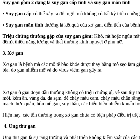
Suy gan gồm 2 dạng là suy gan cấp tính và suy gan mãn tính
•
Suy gan cấp
có thể xảy ra đột ngột mà không có bất kỳ triệu chứn
•
Suy gan mãn tính
thường là kết quả của xơ gan, diễn tiến của bện
Triệu chứng thường gặp của suy gan gồm:
Khô, rát hoặc ngứa mắt
đêm), thiếu năng lượng và thất thường kinh nguyệt ở phụ nữ.
3. Xơ gan
Xơ gan là bệnh mà các mô tế bào khỏe được thay bằng mô sẹo làm gi
bia, do gan nhiễm mỡ và do virus viêm gan gây ra.
Xơ gan ở giai đoạn đầu thường không có triệu chứng gì, về sau tùy t
mỏi, kém ăn, vàng da, da sạm, dễ chảy máu cam, chảy máu chân răng,
mạch thực quản, hôn mê gan, suy thận, các biểu hiện nhiễm khuẩn ho
Hiện nay, các tổn thương trong xơ gan chưa có biện pháp điều trị triệ
4. Ung thư gan
Ung thư gan là sự tăng trưởng và phát triển không kiểm soát của các 