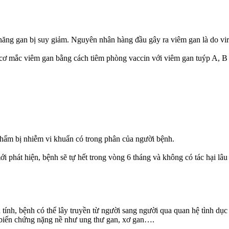
năng gan bị suy giảm. Nguyên nhân hàng đầu gây ra viêm gan là do vir
y cơ mắc viêm gan bằng cách tiêm phòng vaccin với viêm gan tuýp A, B 
hẩm bị nhiễm vi khuẩn có trong phân của người bệnh.
i phát hiện, bệnh sẽ tự hết trong vòng 6 tháng và không có tác hại lâu
tính, bệnh có thể lây truyền từ người sang người qua quan hệ tình d
 biến chứng nặng nề như ung thư gan, xơ gan….