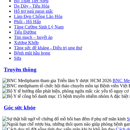
Bổ Thận Tiết Niệu
Dạ Dày - Tiêu Hóa
Hỗ trợ ngủ ngon giấc
Làm Đẹp Chống Lão Hóa
Phổi - Hô Hấp
Tăng Cường Sinh Lý Nam
Tiểu Đường
Tim mạch – huyết áp
Xương Khớp
Tăng sức đề kháng - Điều trị ung thư
Bệnh mũi hầu họng
Sữa
Truyền thông
BNC Medi
Góc sức khỏe
S
Cách du