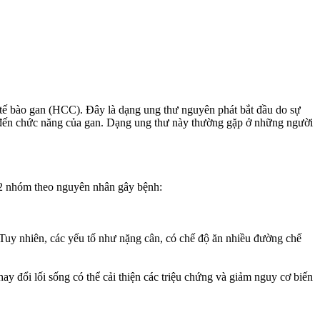
ô tế bào gan (HCC). Đây là dạng ung thư nguyên phát bắt đầu do sự
ởng đến chức năng của gan. Dạng ung thư này thường gặp ở những người
 2 nhóm theo nguyên nhân gây bệnh:
Tuy nhiên, các yếu tố như nặng cân, có chế độ ăn nhiều đường chế
y đổi lối sống có thể cải thiện các triệu chứng và giảm nguy cơ biến