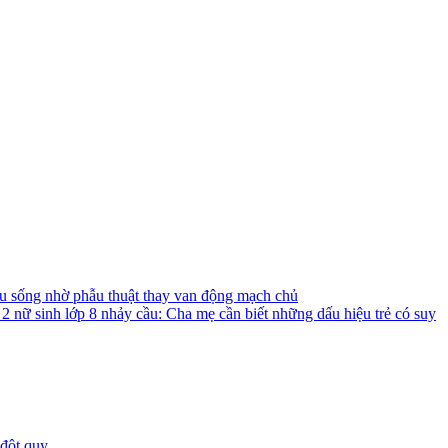
ứu sống nhờ phẫu thuật thay van động mạch chủ
c 2 nữ sinh lớp 8 nhảy cầu: Cha mẹ cần biết những dấu hiệu trẻ có suy
 đột quỵ