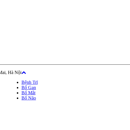
Mai, Hà Nội
Bệnh Trĩ
Bổ Gan
Bổ Mắt
Bổ Não