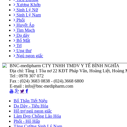
Xương Khớp
Sinh Lý Nữ
Sinh Lý Nam
Phổi
Huyết Áp
Tim Mạch
Dạ dày
Bổ Mắt
Trĩ
Ung thư
Ngủ ngon giấc
BNC-medipharm CTY TNHH TMDV Y TẾ BÌNH NGHĨA
Địa chỉ: Tầng 1 Tòa nơ 22 KĐT Pháp Vân, Hoàng Liệt, Hoàng 
Tel : 0978 307 072
Fax : (024) 3683 0838 - (024).3668 6800
E-mail : info@bnc-medipharm.com
Bổ Thận Tiết Niệu
Dạ Dày - Tiêu Hóa
Hỗ trợ ngủ ngon giấc
Làm Đẹp Chống Lão Hóa
Phổi - Hô Hấp
Tăng Cường Sinh Lý Nam