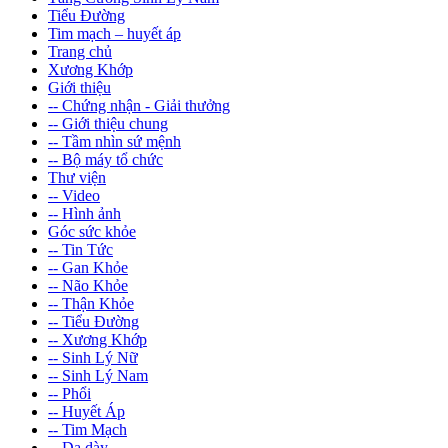
Tiểu Đường
Tim mạch – huyết áp
Trang chủ
Xương Khớp
Giới thiệu
-- Chứng nhận - Giải thưởng
-- Giới thiệu chung
-- Tầm nhìn sứ mệnh
-- Bộ máy tổ chức
Thư viện
-- Video
-- Hình ảnh
Góc sức khỏe
-- Tin Tức
-- Gan Khỏe
-- Não Khỏe
-- Thận Khỏe
-- Tiểu Đường
-- Xương Khớp
-- Sinh Lý Nữ
-- Sinh Lý Nam
-- Phổi
-- Huyết Áp
-- Tim Mạch
-- Dạ dày