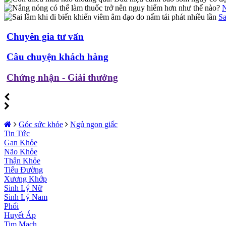
N
Sa
Chuyên gia tư vấn
Câu chuyện khách hàng
Chứng nhận - Giải thưởng
Góc sức khỏe
Ngủ ngon giấc
Tin Tức
Gan Khỏe
Não Khỏe
Thận Khỏe
Tiểu Đường
Xương Khớp
Sinh Lý Nữ
Sinh Lý Nam
Phổi
Huyết Áp
Tim Mạch