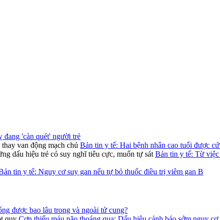
ỵ đang 'càn quét' người trẻ
Bản tin y tế: Hai bệnh nhân cao tuổi được c
Bản tin y tế: Từ việ
Bản tin y tế: Nguy cơ suy gan nếu tự bỏ thuốc điều trị viêm gan B
ống được bao lâu trong và ngoài tử cung?
Cơn thiếu máu não thoáng qua: Dấu hiệu cảnh báo sớm nguy cơ