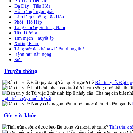
Bổ Thận Tiết Niệu
Dạ Dày - Tiêu Hóa
Hỗ trợ ngủ ngon giấc
Làm Đẹp Chống Lão Hóa
Phổi - Hô Hấp
Tăng Cường Sinh Lý Nam
Tiểu Đường
Tim mạch – huyết áp
Xương Khớp
Tăng sức đề kháng - Điều trị ung thư
Bệnh mũi hầu họng
Sữa
Truyền thông
Bản tin y tế: Đột qu
nghĩ tiêu cực, muốn tự sát
Góc sức khỏe
Tinh trùng s