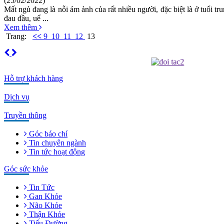
(25/02/2022)
Mất ngủ đang là nỗi ám ảnh của rất nhiều người, đặc biệt là ở tuổi tr
đau đầu, uể ...
Xem thêm
Trang:
<<
9
10
11
12
13
Hỗ trợ khách hàng
Dịch vụ
Truyền thông
Góc báo chí
Tin chuyên ngành
Tin tức hoạt động
Góc sức khỏe
Tin Tức
Gan Khỏe
Não Khỏe
Thận Khỏe
Tiểu Đường