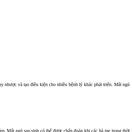
uy nhược và tạo điều kiện cho nhiều bệnh lý khác phát triển. Mất ngủ
ảm. Mất ngủ sau sinh có thể được chẩn đoán khi các bà mẹ trong thời