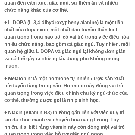
quan đến cảm xúc, giấc ngủ, sự thèm ăn và nhiều
chức năng khác của cơ thể.
+ L-DOPA (L-3,4-dihydroxyphenylalanine)
là một tiền
chất của dopamine, một chất dẫn truyền thần kinh
quan trọng trong não bộ, có vai trò trong việc điều hòa
nhiều chức năng, bao gồm cả giấc ngủ. Tuy nhiên, mối
quan hệ giữa L-DOPA và giấc ngủ lại không đơn giản
và có thể gây ra những tác dụng phụ không mong
muốn.
+ Melatonin:
là một hormone tự nhiên được sản xuất
bởi tuyến tùng trong não. Hormone này đóng vai trò
quan trọng trong việc điều chỉnh chu kỳ ngủ-thức của
cơ thể, thường được gọi là nhịp sinh học.
+ Niacin (Vitamin B3)
thường gắn liền với việc duy trì
làn da khỏe mạnh và chuyển hóa năng lượng. Tuy
nhiên, ít ai biết rằng vitamin này còn đóng một vai trò
quan trọng trong việc hỗ trợ giấc ngủ ngon.