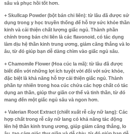
sâu và phục hồi tốt hơn.
+ Skullcap Powder (bột bán chi liên):
từ lâu đã được sử
dụng trong y học truyền thống để hỗ trợ sức khỏe thần
kinh và cải thiện chất lượng giấc ngủ. Thành phần
chính trong bán chi liên là các flavonoid, có tác dụng
làm dịu hệ thần kinh trung ương, giảm căng thẳng và lo
âu, từ đó giúp bạn dễ dàng chìm vào giấc ngủ sâu.
+ Chamomile Flower (Hoa cúc la mã):
từ lâu đã được
biết đến với những lợi ích tuyệt vời đối với sức khỏe,
đặc biệt là khả năng hỗ trợ cải thiện giấc ngủ. Thành
phần tự nhiên trong hoa cúc chứa các hợp chất có tác
dụng an thần, giúp thư giãn cơ thể và tinh thần, từ đó
mang đến một giấc ngủ sâu và ngon hơn.
+ Valerian Root Extract (chiết xuất rễ cây nữ lang):
Các
hợp chất trong rễ cây nữ lang có khả năng tác động
lên hệ thần kinh trung ương, giúp giảm căng thẳng, lo
âu, tạo cảm giác thư giãn và dễ chịu, từ đó giúp bạn dễ