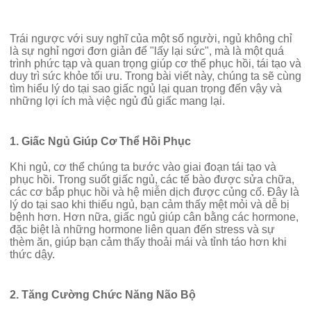
Trái ngược với suy nghĩ của một số người, ngủ không chỉ
là sự nghỉ ngơi đơn giản để "lấy lại sức", mà là một quá
trình phức tạp và quan trọng giúp cơ thể phục hồi, tái tạo và
duy trì sức khỏe tối ưu. Trong bài viết này, chúng ta sẽ cùng
tìm hiểu lý do tại sao giấc ngủ lại quan trọng đến vậy và
những lợi ích mà việc ngủ đủ giấc mang lại.
1. Giấc Ngủ Giúp Cơ Thể Hồi Phục
Khi ngủ, cơ thể chúng ta bước vào giai đoạn tái tạo và
phục hồi. Trong suốt giấc ngủ, các tế bào được sửa chữa,
các cơ bắp phục hồi và hệ miễn dịch được củng cố. Đây là
lý do tại sao khi thiếu ngủ, bạn cảm thấy mệt mỏi và dễ bị
bệnh hơn. Hơn nữa, giấc ngủ giúp cân bằng các hormone,
đặc biệt là những hormone liên quan đến stress và sự
thèm ăn, giúp bạn cảm thấy thoải mái và tỉnh táo hơn khi
thức dậy.
2. Tăng Cường Chức Năng Não Bộ