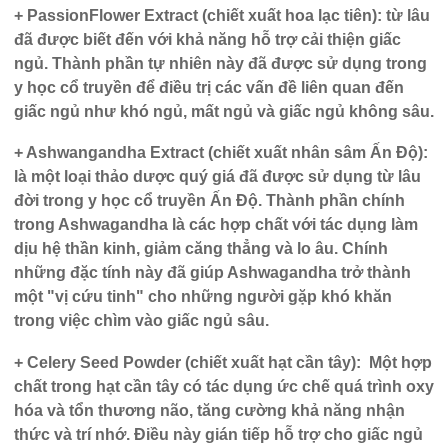
+ PassionFlower Extract (chiết xuất hoa lạc tiên):
từ lâu
đã được biết đến với khả năng hỗ trợ cải thiện giấc
ngủ. Thành phần tự nhiên này đã được sử dụng trong
y học cổ truyền để điều trị các vấn đề liên quan đến
giấc ngủ như khó ngủ, mất ngủ và giấc ngủ không sâu.
+ Ashwangandha Extract (chiết xuất nhân sâm Ấn Độ):
là một loại thảo dược quý giá đã được sử dụng từ lâu
đời trong y học cổ truyền Ấn Độ. Thành phần chính
trong Ashwagandha là các hợp chất với tác dụng làm
dịu hệ thần kinh, giảm căng thẳng và lo âu. Chính
những đặc tính này đã giúp Ashwagandha trở thành
một "vị cứu tinh" cho những người gặp khó khăn
trong việc chìm vào giấc ngủ sâu.
+ Celery Seed Powder (chiết xuất hạt cần tây):
Một hợp
chất trong hạt cần tây có tác dụng ức chế quá trình oxy
hóa và tổn thương não, tăng cường khả năng nhận
thức và trí nhớ. Điều này gián tiếp hỗ trợ cho giấc ngủ