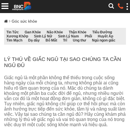
Góc sức khỏe
Tin Tức
Gan Khỏe
Não Khỏe
Thận Khỏe
Tiểu Đường
Xương Khớp
Sinh Lý Nữ
Sinh Lý Nam
Phổi
Huyết Áp
Tim Mạch
Dạ dày
Bổ Mắt
Trĩ
Ung thư
Ngủ ngon giấc
LÝ THÚ VỀ GIẤC NGỦ TẠI SAO CHÚNG TA CẦN
NGỦ ĐỦ
Giấc ngủ là một phần không thể thiếu trong cuộc sống
hàng ngày của mỗi chúng ta, nhưng không phải ai cũng
hiểu rõ tầm quan trọng của nó. Mặc dù chúng ta dành
khoảng một phần ba cuộc đời để ngủ, nhưng nhiều người
vẫn coi đó là một hoạt động đơn giản, không có gì đặc biệt.
Tuy nhiên, giấc ngủ không chỉ giúp cơ thể hồi phục mà còn
ảnh hưởng trực tiếp đến sức khỏe, tâm lý và năng suất làm
việc. Vậy tại sao chúng ta cần ngủ đủ? Hãy cùng khám phá
những lý thú về giấc ngủ và vai trò quan trọng của nó trong
việc duy trì một cuộc sống khỏe mạnh và hiệu quả.