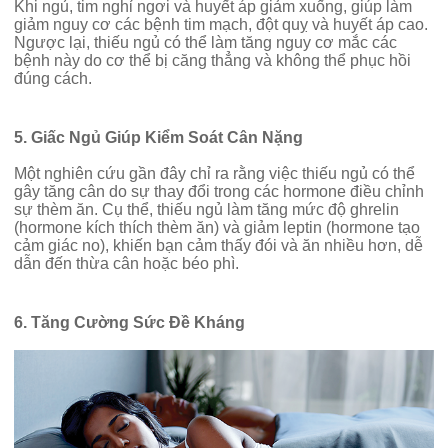
Khi ngủ, tim nghỉ ngơi và huyết áp giảm xuống, giúp làm
giảm nguy cơ các bệnh tim mạch, đột quỵ và huyết áp cao.
Ngược lại, thiếu ngủ có thể làm tăng nguy cơ mắc các
bệnh này do cơ thể bị căng thẳng và không thể phục hồi
đúng cách.
5. Giấc Ngủ Giúp Kiểm Soát Cân Nặng
Một nghiên cứu gần đây chỉ ra rằng việc thiếu ngủ có thể
gây tăng cân do sự thay đổi trong các hormone điều chỉnh
sự thèm ăn. Cụ thể, thiếu ngủ làm tăng mức độ ghrelin
(hormone kích thích thèm ăn) và giảm leptin (hormone tạo
cảm giác no), khiến bạn cảm thấy đói và ăn nhiều hơn, dễ
dẫn đến thừa cân hoặc béo phì.
6. Tăng Cường Sức Đề Kháng