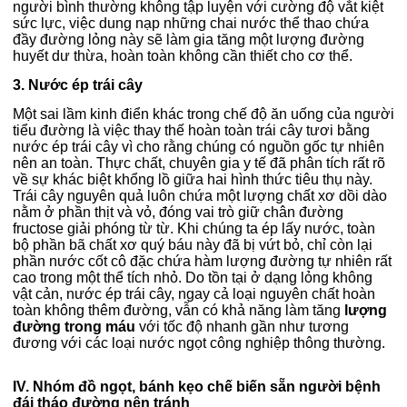
người bình thường không tập luyện với cường độ vắt kiệt
sức lực, việc dung nạp những chai nước thể thao chứa
đầy đường lỏng này sẽ làm gia tăng một lượng đường
huyết dư thừa, hoàn toàn không cần thiết cho cơ thể.
3. Nước ép trái cây
Một sai lầm kinh điển khác trong chế độ ăn uống của người
tiểu đường là việc thay thế hoàn toàn trái cây tươi bằng
nước ép trái cây vì cho rằng chúng có nguồn gốc tự nhiên
nên an toàn. Thực chất, chuyên gia y tế đã phân tích rất rõ
về sự khác biệt khổng lồ giữa hai hình thức tiêu thụ này.
Trái cây nguyên quả luôn chứa một lượng chất xơ dồi dào
nằm ở phần thịt và vỏ, đóng vai trò giữ chân đường
fructose giải phóng từ từ. Khi chúng ta ép lấy nước, toàn
bộ phần bã chất xơ quý báu này đã bị vứt bỏ, chỉ còn lại
phần nước cốt cô đặc chứa hàm lượng đường tự nhiên rất
cao trong một thể tích nhỏ. Do tồn tại ở dạng lỏng không
vật cản, nước ép trái cây, ngay cả loại nguyên chất hoàn
toàn không thêm đường, vẫn có khả năng làm tăng
lượng
đường trong máu
với tốc độ nhanh gần như tương
đương với các loại nước ngọt công nghiệp thông thường.
IV. Nhóm đồ ngọt, bánh kẹo chế biến sẵn người bệnh
đái tháo đường nên tránh