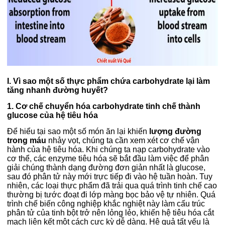
I. Vì sao một số thực phẩm chứa carbohydrate lại làm
tăng nhanh đường huyết?
1. Cơ chế chuyển hóa carbohydrate tinh chế thành
glucose của hệ tiêu hóa
Để hiểu tại sao một số món ăn lại khiến
lượng đường
trong máu
nhảy vọt, chúng ta cần xem xét cơ chế vận
hành của hệ tiêu hóa. Khi chúng ta nạp carbohydrate vào
cơ thể, các enzyme tiêu hóa sẽ bắt đầu làm việc để phân
giải chúng thành dạng đường đơn giản nhất là glucose,
sau đó phân tử này mới trực tiếp đi vào hệ tuần hoàn. Tuy
nhiên, các loại thực phẩm đã trải qua quá trình tinh chế cao
thường bị tước đoạt đi lớp màng bọc bảo vệ tự nhiên. Quá
trình chế biến công nghiệp khắc nghiệt này làm cấu trúc
phân tử của tinh bột trở nên lỏng lẻo, khiến hệ tiêu hóa cắt
mạch liên kết một cách cực kỳ dễ dàng. Hệ quả tất yếu là