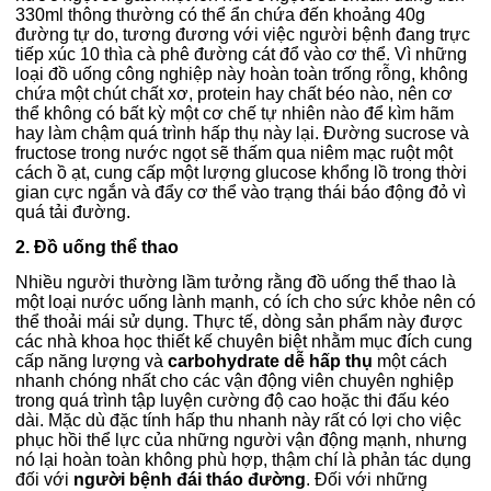
330ml thông thường có thể ẩn chứa đến khoảng 40g
đường tự do, tương đương với việc người bệnh đang trực
tiếp xúc 10 thìa cà phê đường cát đổ vào cơ thể. Vì những
loại đồ uống công nghiệp này hoàn toàn trống rỗng, không
chứa một chút chất xơ, protein hay chất béo nào, nên cơ
thể không có bất kỳ một cơ chế tự nhiên nào để kìm hãm
hay làm chậm quá trình hấp thụ này lại. Đường sucrose và
fructose trong nước ngọt sẽ thấm qua niêm mạc ruột một
cách ồ ạt, cung cấp một lượng glucose khổng lồ trong thời
gian cực ngắn và đẩy cơ thể vào trạng thái báo động đỏ vì
quá tải đường.
2. Đồ uống thể thao
Nhiều người thường lầm tưởng rằng đồ uống thể thao là
một loại nước uống lành mạnh, có ích cho sức khỏe nên có
thể thoải mái sử dụng. Thực tế, dòng sản phẩm này được
các nhà khoa học thiết kế chuyên biệt nhằm mục đích cung
cấp năng lượng và
carbohydrate dễ hấp thụ
một cách
nhanh chóng nhất cho các vận động viên chuyên nghiệp
trong quá trình tập luyện cường độ cao hoặc thi đấu kéo
dài. Mặc dù đặc tính hấp thu nhanh này rất có lợi cho việc
phục hồi thể lực của những người vận động mạnh, nhưng
nó lại hoàn toàn không phù hợp, thậm chí là phản tác dụng
đối với
người bệnh đái tháo đường
. Đối với những