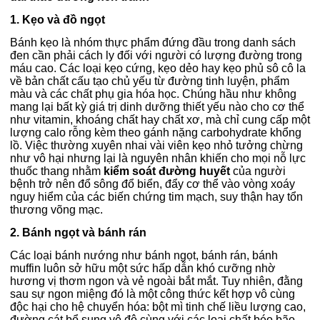
1. Kẹo và đồ ngọt
Bánh kẹo là nhóm thực phẩm đứng đầu trong danh sách
đen cần phải cách ly đối với người có lượng đường trong
máu cao. Các loại kẹo cứng, kẹo dẻo hay kẹo phủ sô cô la
về bản chất cấu tạo chủ yếu từ đường tinh luyện, phẩm
màu và các chất phụ gia hóa học. Chúng hầu như không
mang lại bất kỳ giá trị dinh dưỡng thiết yếu nào cho cơ thể
như vitamin, khoáng chất hay chất xơ, mà chỉ cung cấp một
lượng calo rỗng kèm theo gánh nặng carbohydrate khổng
lồ. Việc thường xuyên nhai vài viên kẹo nhỏ tưởng chừng
như vô hại nhưng lại là nguyên nhân khiến cho mọi nỗ lực
thuốc thang nhằm
kiểm soát đường huyết
của người
bệnh trở nên đổ sông đổ biển, đẩy cơ thể vào vòng xoáy
nguy hiểm của các biến chứng tim mạch, suy thận hay tổn
thương võng mạc.
2. Bánh ngọt và bánh rán
Các loại bánh nướng như bánh ngọt, bánh rán, bánh
muffin luôn sở hữu một sức hấp dẫn khó cưỡng nhờ
hương vị thơm ngon và vẻ ngoài bắt mắt. Tuy nhiên, đằng
sau sự ngon miệng đó là một công thức kết hợp vô cùng
độc hại cho hệ chuyển hóa: bột mì tinh chế liều lượng cao,
đường cát bổ sung vô độ cùng với các loại chất béo bão