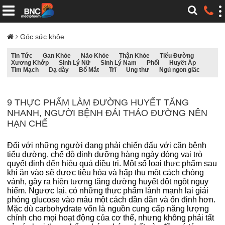
Góc sức khỏe
Tin Tức
Gan Khỏe
Não Khỏe
Thận Khỏe
Tiểu Đường
Xương Khớp
Sinh Lý Nữ
Sinh Lý Nam
Phổi
Huyết Áp
Tim Mạch
Dạ dày
Bổ Mắt
Trĩ
Ung thư
Ngủ ngon giấc
9 THỰC PHẨM LÀM ĐƯỜNG HUYẾT TĂNG
NHANH, NGƯỜI BỆNH ĐÁI THÁO ĐƯỜNG NÊN
HẠN CHẾ
Đối với những người đang phải chiến đấu với căn bệnh
tiểu đường, chế độ dinh dưỡng hàng ngày đóng vai trò
quyết định đến hiệu quả điều trị. Một số loại thực phẩm sau
khi ăn vào sẽ được tiêu hóa và hấp thụ một cách chóng
vánh, gây ra hiện tượng tăng đường huyết đột ngột nguy
hiểm. Ngược lại, có những thực phẩm lành mạnh lại giải
phóng glucose vào máu một cách dần dần và ổn định hơn.
Mặc dù carbohydrate vốn là nguồn cung cấp năng lượng
chính cho mọi hoạt động của cơ thể, nhưng không phải tất