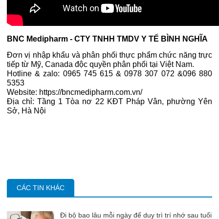
BNC Medipharm - CTY TNHH TMDV Y TẾ BÌNH NGHĨA
Đơn vị nhập khẩu và phân phối thực phẩm chức năng trực
tiếp từ Mỹ, Canada độc quyền phân phối tại Việt Nam.
Hotline & zalo: 0965 745 615 & 0978 307 072 &096 880
5353
Website: https://bncmedipharm.com.vn/
Địa chỉ: Tầng 1 Tòa nơ 22 KĐT Pháp Vân, phường Yên
Sở, Hà Nội
CÁC TIN KHÁC
Đi bộ bao lâu mỗi ngày để duy trì trí nhớ sau tuổi