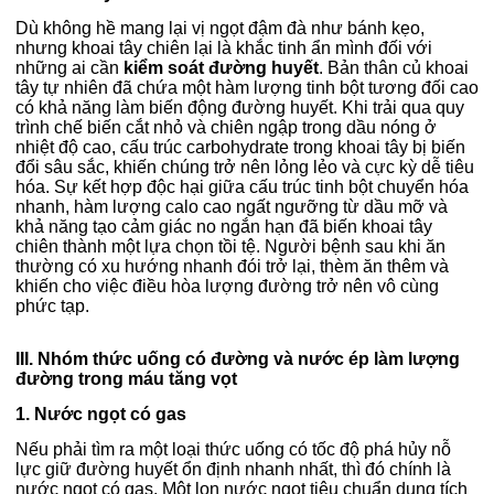
Dù không hề mang lại vị ngọt đậm đà như bánh kẹo,
nhưng khoai tây chiên lại là khắc tinh ẩn mình đối với
những ai cần
kiểm soát đường huyết
. Bản thân củ khoai
tây tự nhiên đã chứa một hàm lượng tinh bột tương đối cao
có khả năng làm biến động đường huyết. Khi trải qua quy
trình chế biến cắt nhỏ và chiên ngập trong dầu nóng ở
nhiệt độ cao, cấu trúc carbohydrate trong khoai tây bị biến
đổi sâu sắc, khiến chúng trở nên lỏng lẻo và cực kỳ dễ tiêu
hóa. Sự kết hợp độc hại giữa cấu trúc tinh bột chuyển hóa
nhanh, hàm lượng calo cao ngất ngưỡng từ dầu mỡ và
khả năng tạo cảm giác no ngắn hạn đã biến khoai tây
chiên thành một lựa chọn tồi tệ. Người bệnh sau khi ăn
thường có xu hướng nhanh đói trở lại, thèm ăn thêm và
khiến cho việc điều hòa lượng đường trở nên vô cùng
phức tạp.
III. Nhóm thức uống có đường và nước ép làm lượng
đường trong máu tăng vọt
1. Nước ngọt có gas
Nếu phải tìm ra một loại thức uống có tốc độ phá hủy nỗ
lực giữ đường huyết ổn định nhanh nhất, thì đó chính là
nước ngọt có gas. Một lon nước ngọt tiêu chuẩn dung tích