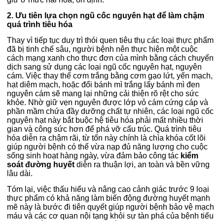
2. Ưu tiên lựa chọn ngũ cốc nguyên hạt để làm chậm
quá trình tiêu hóa
Thay vì tiếp tục duy trì thói quen tiêu thụ các loại thực phẩm
đã bị tinh chế sâu, người bệnh nên thực hiện một cuộc
cách mạng xanh cho thực đơn của mình bằng cách chuyển
dịch sang sử dụng các loại ngũ cốc nguyên hạt, nguyên
cám. Việc thay thế cơm trắng bằng cơm gạo lứt, yến mạch,
hạt diêm mạch, hoặc đổi bánh mì trắng lấy bánh mì đen
nguyên cám sẽ mang lại những cải thiện rõ rệt cho sức
khỏe. Nhờ giữ vẹn nguyên được lớp vỏ cám cứng cáp và
phần mầm chứa đầy dưỡng chất tự nhiên, các loại ngũ cốc
nguyên hạt này bắt buộc hệ tiêu hóa phải mất nhiều thời
gian và công sức hơn để phá vỡ cấu trúc. Quá trình tiêu
hóa diễn ra chậm rãi, từ tốn này chính là chìa khóa cốt lõi
giúp người bệnh có thể vừa nạp đủ năng lượng cho cuộc
sống sinh hoạt hàng ngày, vừa đảm bảo công tác
kiểm
soát đường huyết
diễn ra thuận lợi, an toàn và bền vững
lâu dài.
Tóm lại, việc thấu hiểu và nâng cao cảnh giác trước 9 loại
thực phẩm có khả năng làm biến động đường huyết mạnh
mẽ này là bước đi tiên quyết giúp người bệnh bảo vệ mạch
máu và các cơ quan nội tạng khỏi sự tàn phá của bệnh tiểu