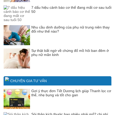
7 dấu hiệu cảnh báo cơ thể đang mất cơ sau tuổi
50
Nhu cầu dinh dưỡng của phụ nữ trung niên thay
đổi như thế nào?
Sự thật bất ngờ về chứng đổ mồ hôi ban đêm ở
phụ nữ mãn kinh
CHUYÊN GIA TƯ VẤN
Gợi ý thực đơn Tết Dương lịch giúp Thanh lọc cơ
thể, nhẹ bụng và tốt cho gan
Sỏi thận kích thước bao nhiêu phải mổ? chi phí