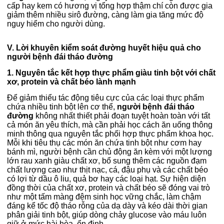
cấp hay kem có hương vị tổng hợp thậm chí còn được gia
giảm thêm nhiều sirô đường, càng làm gia tăng mức độ
nguy hiểm cho người dùng.
V. Lời khuyên kiểm soát đường huyết hiệu quả cho
người bệnh đái tháo đường
1. Nguyên tắc kết hợp thực phẩm giàu tinh bột với chất
xơ, protein và chất béo lành mạnh
Để giảm thiểu tác động tiêu cực của các loại thực phẩm
chứa nhiều tinh bột lên cơ thể,
người bệnh đái tháo
đường
không nhất thiết phải đoạn tuyệt hoàn toàn với tất
cả món ăn yêu thích, mà cần phải học cách ăn uống thông
minh thông qua nguyên tắc phối hợp thực phẩm khoa học.
Mỗi khi tiêu thụ các món ăn chứa tinh bột như cơm hay
bánh mì, người bệnh cần chủ động ăn kèm với một lượng
lớn rau xanh giàu chất xơ, bổ sung thêm các nguồn đạm
chất lượng cao như thịt nạc, cá, đậu phụ và các chất béo
có lợi từ dầu ô liu, quả bơ hay các loại hạt. Sự hiện diện
đồng thời của chất xơ, protein và chất béo sẽ đóng vai trò
như một tấm màng đệm sinh học vững chắc, làm chậm
đáng kể tốc độ tháo rỗng của dạ dày và kéo dài thời gian
phân giải tinh bột, giúp dòng chảy glucose vào máu luôn
giữ ở mức hài hòa, ổn định.