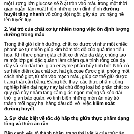
một lượng lớn glucose sẽ ồ ạt tràn vào máu trong một thời
gian ngắn, làm xuất hiện những cơn đỉnh đỉnh
đường
huyết tăng nhanh
vô cùng đột ngột, gây áp lực nặng nề
lên tuyến tụy.
2. Vai trò của chất xơ tự nhiên trong việc ổn định lượng
đường trong máu
Trong thế giới dinh dưỡng, chất xơ được ví như một chiếc
phanh xe tự nhiên giúp kìm hãm tốc độ của quá trình tiêu
hóa. Khi thực phẩm giàu chất xơ đi vào dạ dày, chúng tạo
ra một lớp gel đặc quánh làm chậm quá trình rỗng của dạ
dày và kéo dài thời gian enzyme phân hủy tinh bột. Nhờ có
sự hiện diện của chất xơ, hạt glucose được giải phóng một
cách nhỏ giọt, từ tốn vào mạch máu, giúp cơ thể giữ được
trạng thái cân bằng. Đáng tiếc thay, các thực phẩm công
nghiệp hiện đại ngày nay lại chủ động loại bỏ phần chất xơ
quý giá này nhằm tăng cảm giác ngon miệng và kéo dài
thời gian bảo quản, vô tình biến những món ăn này trở
thành mối nguy hại hàng đầu đối với việc
kiểm soát
đường huyết
.
3. Sự khác biệt về tốc độ hấp thụ giữa thực phẩm dạng
lỏng và thức ăn rắn
Bên cạnh yếu tố thành phần, trạng thái vật lý của thức ăn