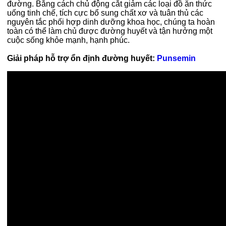
đường. Bằng cách chủ động cắt giảm các loại đồ ăn thức
uống tinh chế, tích cực bổ sung chất xơ và tuân thủ các
nguyên tắc phối hợp dinh dưỡng khoa học, chúng ta hoàn
toàn có thể làm chủ được đường huyết và tận hưởng một
cuộc sống khỏe mạnh, hạnh phúc.
Giải pháp hỗ trợ ổn định đường huyết:
Punsemin