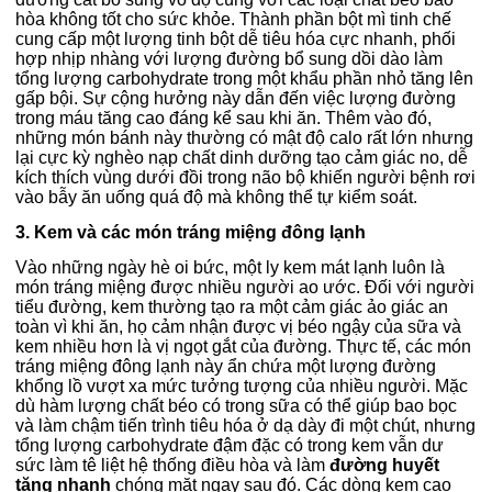
hòa không tốt cho sức khỏe. Thành phần bột mì tinh chế
cung cấp một lượng tinh bột dễ tiêu hóa cực nhanh, phối
hợp nhịp nhàng với lượng đường bổ sung dồi dào làm
tổng lượng carbohydrate trong một khẩu phần nhỏ tăng lên
gấp bội. Sự cộng hưởng này dẫn đến việc lượng đường
trong máu tăng cao đáng kể sau khi ăn. Thêm vào đó,
những món bánh này thường có mật độ calo rất lớn nhưng
lại cực kỳ nghèo nạp chất dinh dưỡng tạo cảm giác no, dễ
kích thích vùng dưới đồi trong não bộ khiến người bệnh rơi
vào bẫy ăn uống quá độ mà không thể tự kiểm soát.
3. Kem và các món tráng miệng đông lạnh
Vào những ngày hè oi bức, một ly kem mát lạnh luôn là
món tráng miệng được nhiều người ao ước. Đối với người
tiểu đường, kem thường tạo ra một cảm giác ảo giác an
toàn vì khi ăn, họ cảm nhận được vị béo ngậy của sữa và
kem nhiều hơn là vị ngọt gắt của đường. Thực tế, các món
tráng miệng đông lạnh này ẩn chứa một lượng đường
khổng lồ vượt xa mức tưởng tượng của nhiều người. Mặc
dù hàm lượng chất béo có trong sữa có thể giúp bao bọc
và làm chậm tiến trình tiêu hóa ở dạ dày đi một chút, nhưng
tổng lượng carbohydrate đậm đặc có trong kem vẫn dư
sức làm tê liệt hệ thống điều hòa và làm
đường huyết
tăng nhanh
chóng mặt ngay sau đó. Các dòng kem cao