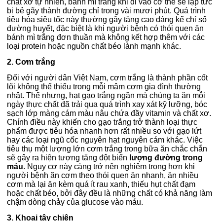
chất xơ tự nhiên, bánh mì trắng khi đi vào cơ thể sẽ lập tức
bị bẻ gãy thành đường chỉ trong vài mươi phút. Quá trình
tiêu hóa siêu tốc này thường gây tăng cao đáng kể chỉ số
đường huyết, đặc biệt là khi người bệnh có thói quen ăn
bánh mì trắng đơn thuần mà không kết hợp thêm với các
loại protein hoặc nguồn chất béo lành mạnh khác.
2. Cơm trắng
Đối với người dân Việt Nam, cơm trắng là thành phần cốt
lõi không thể thiếu trong mỗi mâm cơm gia đình thường
nhật. Thế nhưng, hạt gạo trắng ngần mà chúng ta ăn mỗi
ngày thực chất đã trải qua quá trình xay xát kỹ lưỡng, bóc
sạch lớp màng cám màu nâu chứa đầy vitamin và chất xơ.
Chính điều này khiến cho gạo trắng trở thành loại thực
phẩm được tiêu hóa nhanh hơn rất nhiều so với gạo lứt
hay các loại ngũ cốc nguyên hạt nguyên cám khác. Việc
tiêu thụ một lượng lớn cơm trắng trong bữa ăn chắc chắn
sẽ gây ra hiện tượng tăng đột biến
lượng đường trong
máu
. Nguy cơ này càng trở nên nghiêm trọng hơn khi
người bệnh ăn cơm theo thói quen ăn nhanh, ăn nhiều
cơm mà lại ăn kèm quá ít rau xanh, thiếu hụt chất đạm
hoặc chất béo, bởi đây đều là những chất có khả năng làm
chậm dòng chảy của glucose vào máu.
3. Khoai tây chiên