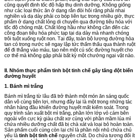
cũng quyết định tốc độ hấp thụ dinh dưỡng. Không giống
như các loại thức ăn ở dạng rắn đòi hỏi răng phải nhai
nghiền và dạ dày phải co bóp liên tục trong nhiều giờ, thực
phẩm ở dạng chất lỏng di chuyển qua đường tiêu hóa với
tốc độ chóng mặt. Chất lỏng hầu như không cần đến các
công đoạn tiêu hóa phức tạp tại dạ dày mà nhanh chóng
trôi tuột xuống ruột non. Tại đây, toàn bộ lượng đường hòa
tan có trong nước sẽ ngay lập tức thẩm thấu qua thành ruột
để đi thẳng vào máu, tạo nên một cú sốc đường huyết cho
cơ thể mà không gặp phải bất kỳ một chướng ngại vật nào.
II. Nhóm thực phẩm tinh bột tinh chế gây tăng đột biến
đường huyết
1. Bánh mì trắng
Bánh mì trắng từ lâu đã trở thành một món ăn sáng quốc
dân vô cùng tiện lợi, nhưng đây lại là một trong những tác
nhân hàng đầu khiến đường huyết mất kiểm soát. Trong
quy trình sản xuất bột mì trắng, phần lớn lớp vỏ cám bên
ngoài vốn cực kỳ giàu chất xơ cùng với phần mầm lúa mì
chứa nhiều dưỡng chất đã bị chà xát và loại bỏ hoàn toàn.
Sản phẩm cuối cùng còn lại chỉ là phần nội nhũ chứa chủ
yếu là
tinh bột tinh chế
nguyên chất. Do chứa tương đối ít