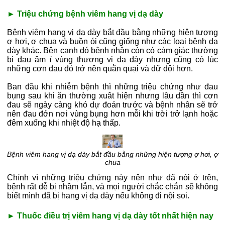
► Triệu chứng bệnh viêm hang vị dạ dày
Bệnh viêm hang vị dạ dày bắt đầu bằng những hiện tượng
ợ hơi, ợ chua và buồn ói cũng giống như các loại bệnh dạ
dày khác. Bên cạnh đó bệnh nhân còn có cảm giác thường
bị đau âm ỉ vùng thượng vị dạ dày nhưng cũng có lúc
những cơn đau đó trở nên quằn quại và dữ dội hơn.
Ban đầu khi nhiễm bệnh thì những triệu chứng như đau
bụng sau khi ăn thường xuât hiện nhưng lâu dần thì cơn
đau sẽ ngày càng khó dự đoán trước và bệnh nhân sẽ trở
nên đau đớn nơi vùng bụng hơn mỗi khi trời trở lạnh hoặc
đêm xuống khi nhiệt độ hạ thấp.
Bệnh viêm hang vị dạ dày bắt đầu bằng những hiện tượng ợ hơi, ợ
chua
Chính vì những triệu chứng này nên như đã nói ở trên,
bệnh rất dễ bị nhầm lẫn, và mọi người chắc chắn sẽ không
biết mình đã bị hang vị dạ dày nếu không đi nội soi.
► Thuốc điều trị viêm hang vị dạ dày tốt nhất hiện nay