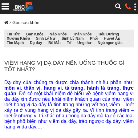
Góc sức khỏe
Tin Tức
Gan Khỏe
Não Khỏe
Thận Khỏe
Tiểu Đường
Xương Khớp
Sinh Lý Nữ
Sinh Lý Nam
Phổi
Huyết Áp
Tim Mạch
Dạ dày
Bổ Mắt
Trĩ
Ung thư
Ngủ ngon giấc
VIÊM HANG VỊ DẠ DÀY NÊN UỐNG THUỐC GÌ
TỐT NHẤT?
Dạ dày của chúng ta được chia thành nhiều phần như:
môn vị, thân vị, hang vị, tá tràng, hành tá tràng, thực
quản
. Để có một khái niệm dễ hiểu về bệnh viêm hang vị
dạ dày xin được nêu khái niệm khách quan của như: viêm
loét hang vị dạ dày là tình trạng những vết trợt, viêm – loét
xảy ra ở vùng hang vị dạ dày gây ra. Vì tình trạng viêm –
loét ở những vị trí khác nhau trong dạ dày mà ta có các loại
bệnh phổ biến như viêm dạ dày, trào ngược dạ dày, viêm
hang vị dạ dày,…