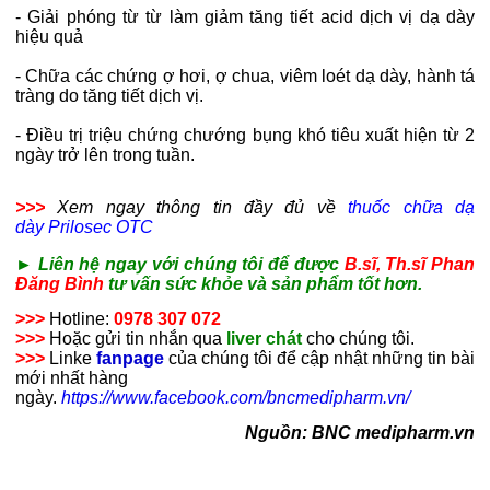
- Giải phóng từ từ làm giảm tăng tiết acid dịch vị dạ dày
hiệu quả
- Chữa các chứng ợ hơi, ợ chua, viêm loét dạ dày, hành tá
tràng do tăng tiết dịch vị.
- Điều trị triệu chứng chướng bụng khó tiêu xuất hiện từ 2
ngày trở lên trong tuần.
>>>
Xem ngay thông tin đầy đủ về
thuốc chữa dạ
dày
Prilosec OTC
► Liên hệ ngay với chúng tôi để được
B.sĩ, Th.sĩ Phan
Đăng Bình
tư vấn sức khỏe và sản phẩm tốt hơn.
>>>
Hotline:
0978 307 072
>>>
Hoặc gửi tin nhắn qua
liver chát
cho chúng tôi.
>>>
Linke
fanpage
của chúng tôi để cập nhật những tin bài
mới nhất hàng
ngày.
https://www.facebook.com/bncmedipharm.vn/
Nguồn: BNC medipharm.vn