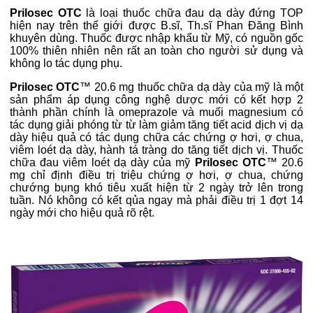
Prilosec OTC
là loại thuốc chữa đau dạ dày đứng TOP
hiện nay trên thế giới được B.sĩ, Th.sĩ Phan Đăng Bình
khuyên dùng. Thuốc được nhập khẩu từ Mỹ, có nguồn gốc
100% thiên nhiên nên rất an toàn cho người sử dụng và
không lo tác dụng phụ.
Prilosec OTC
™ 20.6 mg t
huốc chữa dạ dày của mỹ
là một
sản phẩm áp dụng công nghệ dược mới có kết hợp 2
thành phần chính là omeprazole và muối magnesium có
tác dụng giải phóng từ từ làm giảm tăng tiết acid dịch vị dạ
dày hiệu quả có tác dụng chữa các chứng ợ hơi, ợ chua,
viêm loét dạ dày, hành tá tràng do tăng tiết dịch vị.
Thuốc
chữa đau viêm loét dạ dày của mỹ
Prilosec OTC
™ 20.6
mg
chỉ định điều trị triệu chứng ợ hơi, ợ chua, chứng
chướng bụng khó tiêu xuất hiện từ 2 ngày trở lên trong
tuần. Nó không có kết qủa ngay mà phải điều trị 1 đợt 14
ngày mới cho hiệu quả rõ rệt.