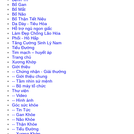
Bổ Gan
Bổ Mắt
Bổ Não
Bổ Thận Tiết Niệu
Dạ Dày - Tiêu Hóa
Hỗ trợ ngủ ngon giấc
Làm Đẹp Chống Lão Hóa
Phổi - Hô Hấp
Tăng Cường Sinh Lý Nam
Tiểu Đường
Tim mạch – huyết áp
Trang chủ
Xương Khớp
Giới thiệu
-- Chứng nhận - Giải thưởng
-- Giới thiệu chung
-- Tầm nhìn sứ mệnh
-- Bộ máy tổ chức
Thư viện
-- Video
-- Hình ảnh
Góc sức khỏe
-- Tin Tức
-- Gan Khỏe
-- Não Khỏe
-- Thận Khỏe
-- Tiểu Đường
-- Xương Khớp