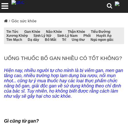
Góc sức khỏe
Tin Tức
Gan Khỏe
Não Khỏe
Thận Khỏe
Tiểu Đường
Xương Khớp
Sinh Lý Nữ
Sinh Lý Nam
Phổi
Huyết Áp
Tim Mạch
Dạ dày
Bổ Mắt
Trĩ
Ung thư
Ngủ ngon giấc
UỐNG THUỐC BỔ GAN NHIỀU CÓ TỐT KHÔNG?
Hiện nay, nhiều người tự cho mình là bị viêm gan, men gan
tăng cao, nhiều trường hợp lạm dụng bia rượu, nổi mụn
nhọt... cũng tự ý mua thuốc hay các loại thực phẩm chức
năng bổ gan, giải độc gan về sử dụng không theo chỉ định
của bác sĩ. Tuy nhiên, họ không biết được rằng cách làm
như vậy sẽ gây hại cho sức khỏe.
Gì cũng từ gan?