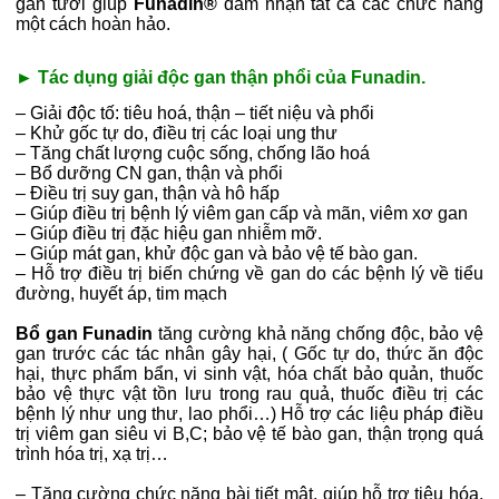
gan tươi giúp
Funadin®
đảm nhận tất cả các chức năng
một cách hoàn hảo.
► Tác dụng giải độc gan thận phổi của Funadin.
– Giải độc tố: tiêu hoá, thận – tiết niệu và phổi
– Khử gốc tự do, điều trị các loại ung thư
– Tăng chất lượng cuộc sống, chống lão hoá
– Bổ dưỡng CN gan, thận và phổi
– Điều trị suy gan, thận và hô hấp
– Giúp điều trị bệnh lý viêm gan cấp và mãn, viêm xơ gan
– Giúp điều trị đặc hiệu gan nhiễm mỡ.
– Giúp mát gan, khử độc gan và bảo vệ tế bào gan.
– Hỗ trợ điều trị biến chứng về gan do các bệnh lý về tiểu
đường, huyết áp, tim mạch
Bổ gan Funadin
tăng cường khả năng chống độc, bảo vệ
gan trước các tác nhân gây hại, ( Gốc tự do, thức ăn độc
hại, thực phẩm bẩn, vi sinh vật, hóa chất bảo quản, thuốc
bảo vệ thực vật tồn lưu trong rau quả, thuốc điều trị các
bệnh lý như ung thư, lao phổi…) Hỗ trợ các liệu pháp điều
trị viêm gan siêu vi B,C; bảo vệ tế bào gan, thận trọng quá
trình hóa trị, xạ trị…
– Tăng cường chức năng bài tiết mật, giúp hỗ trợ tiêu hóa,