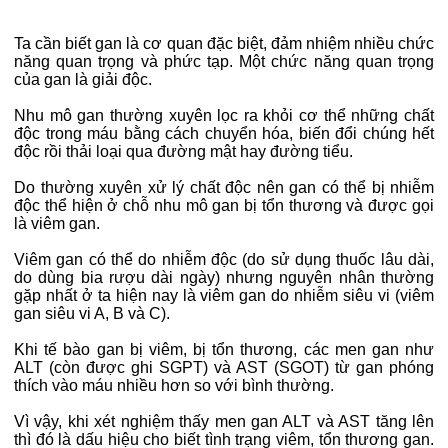
Ta cần biết gan là cơ quan đặc biệt, đảm nhiệm nhiều chức
năng quan trọng và phức tạp. Một chức năng quan trọng
của gan là giải độc.
Nhu mô gan thường xuyên lọc ra khỏi cơ thể những chất
độc trong máu bằng cách chuyển hóa, biến đổi chúng hết
độc rồi thải loại qua đường mật hay đường tiểu.
Do thường xuyên xử lý chất độc nên gan có thể bị nhiễm
độc thể hiện ở chỗ nhu mô gan bị tổn thương và được gọi
là viêm gan.
Viêm gan có thể do nhiễm độc (do sử dụng thuốc lâu dài,
do dùng bia rượu dài ngày) nhưng nguyên nhân thường
gặp nhất ở ta hiện nay là viêm gan do nhiễm siêu vi (viêm
gan siêu vi A, B và C).
Khi tế bào gan bị viêm, bị tổn thương, các men gan như
ALT (còn được ghi SGPT) và AST (SGOT) từ gan phóng
thích vào máu nhiều hơn so với bình thường.
Vì vậy, khi xét nghiệm thấy men gan ALT và AST tăng lên
thì đó là dấu hiệu cho biết tình trạng viêm, tổn thương gan.