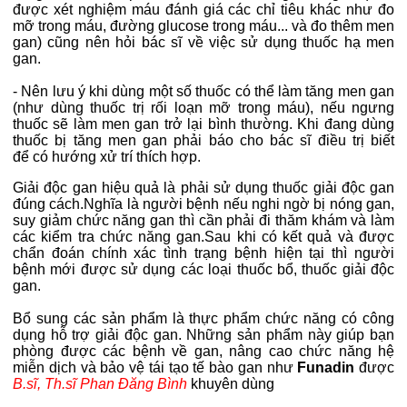
được xét nghiệm máu đánh giá các chỉ tiêu khác như đo
mỡ trong máu, đường glucose trong máu... và đo thêm men
gan) cũng nên hỏi bác sĩ về việc sử dụng thuốc hạ men
gan.
- Nên lưu ý khi dùng một số thuốc có thể làm tăng men gan
(như dùng thuốc trị rối loạn mỡ trong máu), nếu ngưng
thuốc sẽ làm men gan trở lại bình thường. Khi đang dùng
thuốc bị tăng men gan phải báo cho bác sĩ điều trị biết
để có hướng xử trí thích hợp.
Giải độc gan hiệu quả là phải sử dụng thuốc giải độc gan
đúng cách.Nghĩa là người bệnh nếu nghi ngờ bị nóng gan,
suy giảm chức năng gan thì cần phải đi thăm khám và làm
các kiểm tra chức năng gan.Sau khi có kết quả và được
chẩn đoán chính xác tình trạng bệnh hiện tại thì người
bệnh mới được sử dụng các loại thuốc bổ, thuốc giải độc
gan.​
Bổ sung các sản phẩm là thực phẩm chức năng có công
dụng hỗ trợ giải độc gan. Những sản phẩm này giúp bạn
phòng được các bệnh về gan, nâng cao chức năng hệ
miễn dịch và bảo vệ tái tạo tế bào gan như
Funadin
được
B.sĩ, Th.sĩ Phan Đăng Bình
khuyên dùng