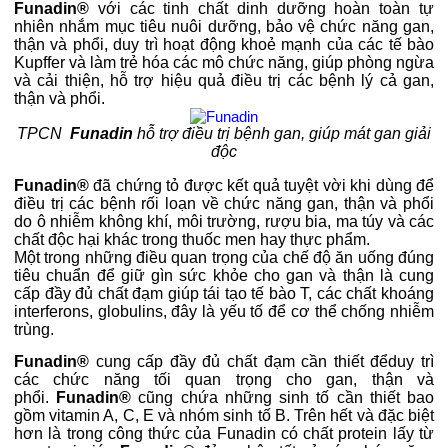
Funadin®
với các tinh chất dinh dưỡng hoàn toàn tự
nhiên nhắm mục tiêu nuôi dưỡng, bảo vệ chức năng gan,
thận và phổi, duy trì hoạt động khoẻ mạnh của các tế bào
Kupffer và làm trẻ hóa các mô chức năng, giúp phòng ngừa
và cải thiện, hỗ trợ hiệu quả điều trị các bệnh lý cả gan,
thận và phổi.
TPCN
Funadin
hỗ trợ điều trị bệnh gan, giúp mát gan giải
độc
Funadin®
đã chứng tỏ được kết quả tuyệt vời khi dùng để
điều trị các bệnh rối loạn về chức năng gan, thận và phổi
do ô nhiễm không khí, môi trường, rượu bia, ma túy và các
chất độc hại khác trong thuốc men hay thực phẩm.
Một trong những điều quan trọng của chế độ ăn uống đúng
tiêu chuẩn để giữ gìn sức khỏe cho gan và thận là cung
cấp đầy đủ chất đạm giúp tái tạo tế bào T, các chất khoáng
interferons, globulins, đây là yếu tố để cơ thể chống nhiễm
trùng.
Funadin®
cung cấp đầy đủ chất đạm cần thiết đểduy trì
các chức năng tối quan trọng cho gan, thận và
phổi.
Funadin®
cũng chứa những sinh tố cần thiết bao
gồm vitamin A, C, E và nhóm sinh tố B. Trên hết và đặc biệt
hơn là trong công thức của Funadin có chất protein lấy từ