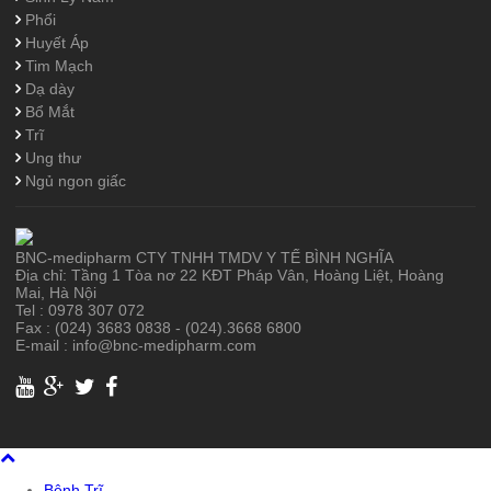
Phổi
Huyết Áp
Tim Mạch
Dạ dày
Bổ Mắt
Trĩ
Ung thư
Ngủ ngon giấc
BNC-medipharm CTY TNHH TMDV Y TẾ BÌNH NGHĨA
Địa chỉ: Tầng 1 Tòa nơ 22 KĐT Pháp Vân, Hoàng Liệt, Hoàng
Mai, Hà Nội
Tel : 0978 307 072
Fax : (024) 3683 0838 - (024).3668 6800
E-mail : info@bnc-medipharm.com
Bệnh Trĩ