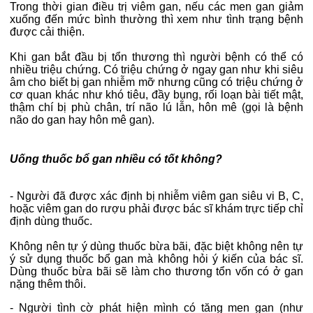
Trong thời gian điều trị viêm gan, nếu các men gan giảm
xuống đến mức bình thường thì xem như tình trạng bệnh
được cải thiện.
Khi gan bắt đầu bị tổn thương thì người bệnh có thể có
nhiều triệu chứng. Có triệu chứng ở ngay gan như khi siêu
âm cho biết bị gan nhiễm mỡ nhưng cũng có triệu chứng ở
cơ quan khác như khó tiêu, đầy bụng, rối loạn bài tiết mật,
thậm chí bị phù chân, trí não lú lẫn, hôn mê (gọi là bệnh
não do gan hay hôn mê gan).
Uống thuốc bổ gan nhiều có tốt không?
- Người đã được xác định bị nhiễm viêm gan siêu vi B, C,
hoặc viêm gan do rượu phải được bác sĩ khám trực tiếp chỉ
định dùng thuốc.
Không nên tự ý dùng thuốc bừa bãi, đặc biệt không nên tự
ý sử dụng thuốc bổ gan mà không hỏi ý kiến của bác sĩ.
Dùng thuốc bừa bãi sẽ làm cho thương tổn vốn có ở gan
nặng thêm thôi.
- Người tình cờ phát hiện mình có tăng men gan (như