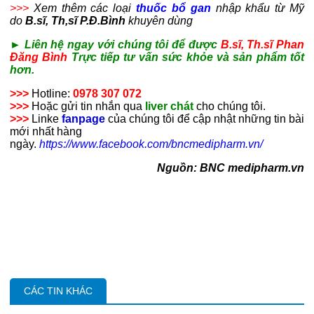
>>>
Xem thêm các loại
thuốc bổ gan
nhập khẩu từ Mỹ
do
B.sĩ, Th,sĩ P.Đ.Bình
khuyên dùng
► Liên hệ ngay với chúng tôi để được
B.sĩ, Th.sĩ Phan
Đăng Bình
Trực tiếp tư vấn sức khỏe và sản phẩm tốt
hơn.
>>>
Hotline:
0978 307 072
>>>
Hoặc gửi tin nhắn qua
liver chát
cho chúng tôi.
>>>
Linke
fanpage
của chúng tôi để cập nhật những tin bài
mới nhất hàng
ngày.
https://www.facebook.com/bncmedipharm.vn/
Nguồn: BNC medipharm.vn
CÁC TIN KHÁC