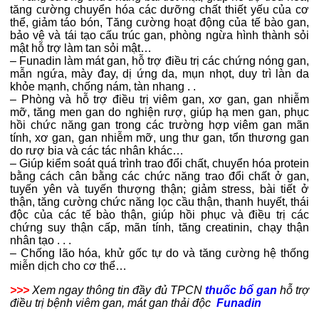
tăng cường chuyển hóa các dưỡng chất thiết yếu của cơ
thể, giảm táo bón, Tăng cường hoạt động của tế bào gan,
bảo vệ và tái tạo cấu trúc gan, phòng ngừa hình thành sỏi
mật hỗ trợ làm tan sỏi mật…
– Funadin làm mát gan, hỗ trợ điều trị các chứng nóng gan,
mẫn ngứa, mày đay, dị ứng da, mụn nhọt, duy trì làn da
khỏe mạnh, chống nám, tàn nhang . .
– Phòng và hỗ trợ điều trị viêm gan, xơ gan, gan nhiễm
mỡ, tăng men gan do nghiện rượ, giúp hạ men gan, phục
hồi chức năng gan trong các trường hợp viêm gan mãn
tính, xơ gan, gan nhiễm mỡ, ung thư gan, tổn thương gan
do rượ bia và các tác nhân khác…
– Giúp kiểm soát quá trình trao đổi chất, chuyển hóa protein
bằng cách cân bằng các chức năng trao đổi chất ở gan,
tuyến yên và tuyến thượng thận; giảm stress, bài tiết ở
thận, tăng cường chức năng lọc cầu thận, thanh huyết, thái
độc của các tế bào thận, giúp hồi phục và điều trị các
chứng suy thận cấp, mãn tính, tăng creatinin, chạy thận
nhân tạo . . .
– Chống lão hóa, khử gốc tự do và tăng cường hệ thống
miễn dịch cho cơ thể…
>>>
Xem ngay thông tin đầy đủ TPCN
thuốc bổ gan
hỗ trợ
điều trị bệnh viêm gan, mát gan thải độc
Funadin