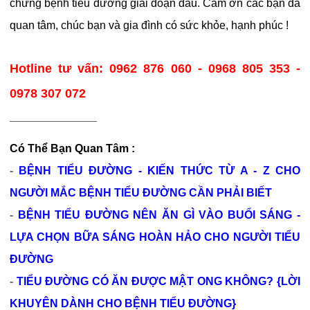
chứng bệnh tiểu đường giai đoạn đầu.
Cảm ơn các bạn đã
quan tâm, chúc bạn và gia đình có sức khỏe, hạnh phúc !
Hotline tư vấn: 0962 876 060 - 0968 805 353 -
0978 307 072
______________
Có Thể Bạn Quan Tâm :
-
BỆNH TIỂU ĐƯỜNG - KIẾN THỨC TỪ A - Z CHO
NGƯỜI MẮC BỆNH TIỂU ĐƯỜNG CẦN PHẢI BIẾT
-
BỆNH TIỂU ĐƯỜNG NÊN ĂN GÌ VÀO BUỔI SÁNG -
LỰA CHỌN BỮA SÁNG HOÀN HẢO CHO NGƯỜI TIỂU
ĐƯỜNG
-
TIỂU ĐƯỜNG CÓ ĂN ĐƯỢC MẬT ONG KHÔNG? {LỜI
KHUYÊN DÀNH CHO BỆNH TIỂU ĐƯỜNG}