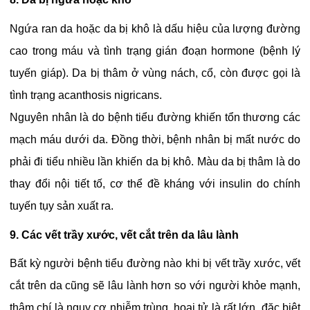
Ngứa ran da hoặc da bị khô là dấu hiệu của lượng đường
cao trong máu và tình trạng gián đoạn hormone (bệnh lý
tuyến giáp). Da bị thâm ở vùng nách, cổ, còn được gọi là
tình trạng acanthosis nigricans.
Nguyên nhân là do bệnh tiểu đường khiến tổn thương các
mạch máu dưới da. Đồng thời, bệnh nhân bị mất nước do
phải đi tiểu nhiều lần khiến da bị khô. Màu da bị thâm là do
thay đổi nội tiết tố, cơ thể đề kháng với insulin do chính
tuyến tụy sản xuất ra.
9. Các vết trầy xước, vết cắt trên da lâu lành
Bất kỳ người bệnh tiểu đường nào khi bị vết trầy xước, vết
cắt trên da cũng sẽ lâu lành hơn so với người khỏe mạnh,
thậm chí là nguy cơ nhiễm trùng, hoại tử là rất lớn, đặc biệt