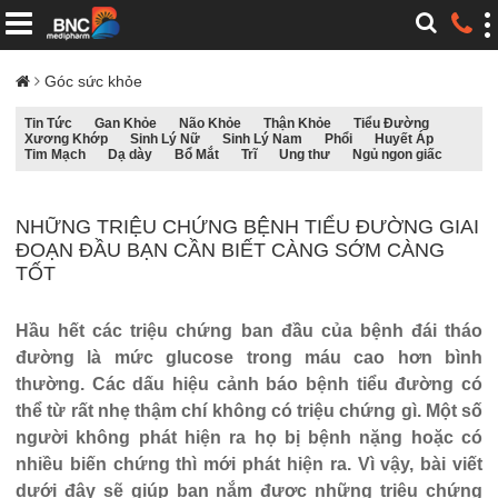
Góc sức khỏe
Tin Tức
Gan Khỏe
Não Khỏe
Thận Khỏe
Tiểu Đường
Xương Khớp
Sinh Lý Nữ
Sinh Lý Nam
Phổi
Huyết Áp
Tim Mạch
Dạ dày
Bổ Mắt
Trĩ
Ung thư
Ngủ ngon giấc
NHỮNG TRIỆU CHỨNG BỆNH TIỂU ĐƯỜNG GIAI
ĐOẠN ĐẦU BẠN CẦN BIẾT CÀNG SỚM CÀNG
TỐT
Hầu hết các triệu chứng ban đầu của bệnh đái tháo
đường là mức glucose trong máu cao hơn bình
thường. Các dấu hiệu cảnh báo bệnh tiểu đường có
thể từ rất nhẹ thậm chí không có triệu chứng gì. Một số
người không phát hiện ra họ bị bệnh nặng hoặc có
nhiều biến chứng thì mới phát hiện ra. Vì vậy, bài viết
dưới đây sẽ giúp bạn nắm được những triệu chứng