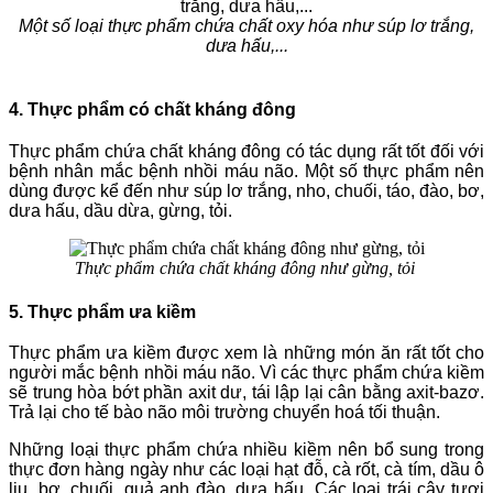
Một số loại thực phẩm chứa chất oxy hóa như súp lơ trắng,
dưa hấu,...
4. Thực phẩm có chất kháng đông
Thực phẩm chứa chất kháng đông có tác dụng rất tốt đối với
bệnh nhân mắc bệnh nhồi máu não. Một số thực phẩm nên
dùng được kể đến như súp lơ trắng, nho, chuối, táo, đào, bơ,
dưa hấu, dầu dừa, gừng, tỏi.
Thực phẩm chứa chất kháng đông như gừng, tỏi
5. Thực phẩm ưa kiềm
Thực phẩm ưa kiềm được xem là những món ăn rất tốt cho
người mắc bệnh nhồi máu não. Vì các thực phẩm chứa kiềm
sẽ trung hòa bớt phần axit dư, tái lập lại cân bằng axit-bazơ.
Trả lại cho tế bào não môi trường chuyển hoá tối thuận.
Những loại thực phẩm chứa nhiều kiềm nên bổ sung trong
thực đơn hàng ngày như các loại hạt đỗ, cà rốt, cà tím, dầu ô
liu, bơ, chuối, quả anh đào, dưa hấu. Các loại trái cây tươi