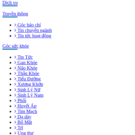
Dịch vụ
Truyền thông
Góc báo chí
Tin chuyên ngành
Tin tức hoạt động
Góc sức khỏe
Tin Tức
Gan Khỏe
Não Khỏe
Thận Khỏe
Tiểu Đường
Xương Khớp
Sinh Lý Nữ
Sinh Lý Nam
Phổi
Huyết Áp
Tim Mạch
Dạ dày
Bổ Mắt
Trĩ
Ung thư