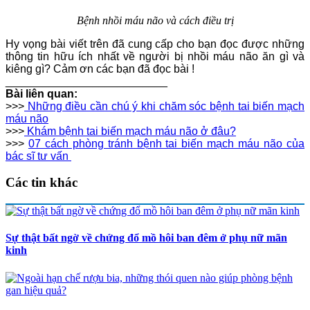
Bệnh nhồi máu não và cách điều trị
Hy vọng bài viết trên đã cung cấp cho bạn đọc được những
thông tin hữu ích nhất về người bị nhồi máu não ăn gì và
kiêng gì? Cảm ơn các bạn đã đọc bài !
__________________________
Bài liên quan:
>>>
Những điều cần chú ý khi chăm sóc bệnh tai biến mạch
máu não
>>>
Khám bệnh tai biến mạch máu não ở đâu?
>>>
07 cách phòng tránh bệnh tai biến mạch máu não của
bác sĩ tư vấn
Các tin khác
Sự thật bất ngờ về chứng đổ mồ hôi ban đêm ở phụ nữ mãn
kinh