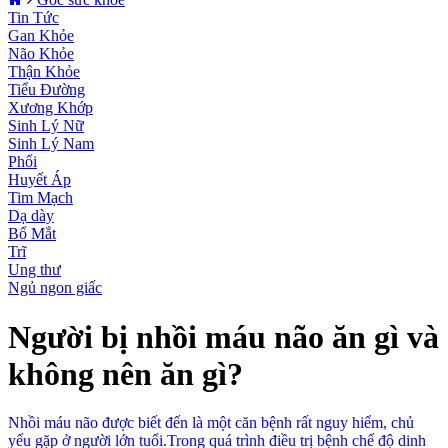
Tin Tức
Gan Khỏe
Não Khỏe
Thận Khỏe
Tiểu Đường
Xương Khớp
Sinh Lý Nữ
Sinh Lý Nam
Phổi
Huyết Áp
Tim Mạch
Dạ dày
Bổ Mắt
Trĩ
Ung thư
Ngủ ngon giấc
Người bị nhồi máu não ăn gì và
không nên ăn gì?
Nhồi máu não được biết đến là một căn bệnh rất nguy hiểm, chủ
yếu gặp ở người lớn tuổi.Trong quá trình điều trị bệnh chế độ dinh