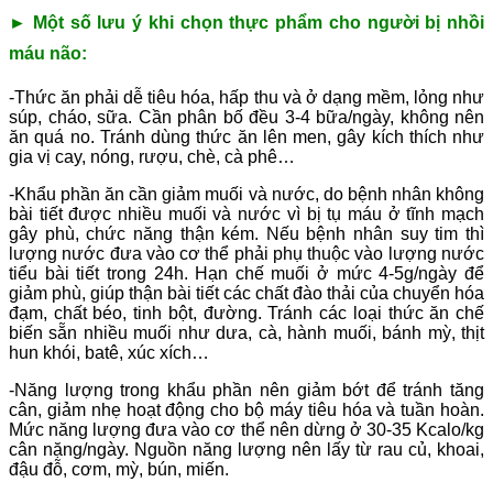
► Một số lưu ý khi chọn thực phẩm cho người bị nhồi
máu não:
-Thức ăn phải dễ tiêu hóa, hấp thu và ở dạng mềm, lỏng như
súp, cháo, sữa. Cần phân bố đều 3-4 bữa/ngày, không nên
ăn quá no. Tránh dùng thức ăn lên men, gây kích thích như
gia vị cay, nóng, rượu, chè, cà phê…
-Khẩu phần ăn cần giảm muối và nước, do bệnh nhân không
bài tiết được nhiều muối và nước vì bị tụ máu ở tĩnh mạch
gây phù, chức năng thận kém. Nếu bệnh nhân suy tim thì
lượng nước đưa vào cơ thể phải phụ thuộc vào lượng nước
tiểu bài tiết trong 24h. Hạn chế muối ở mức 4-5g/ngày để
giảm phù, giúp thận bài tiết các chất đào thải của chuyển hóa
đạm, chất béo, tinh bột, đường. Tránh các loại thức ăn chế
biến sẵn nhiều muối như dưa, cà, hành muối, bánh mỳ, thịt
hun khói, batê, xúc xích…
-Năng lượng trong khẩu phần nên giảm bớt để tránh tăng
cân, giảm nhẹ hoạt động cho bộ máy tiêu hóa và tuần hoàn.
Mức năng lượng đưa vào cơ thể nên dừng ở 30-35 Kcalo/kg
cân nặng/ngày. Nguồn năng lượng nên lấy từ rau củ, khoai,
đậu đỗ, cơm, mỳ, bún, miến.