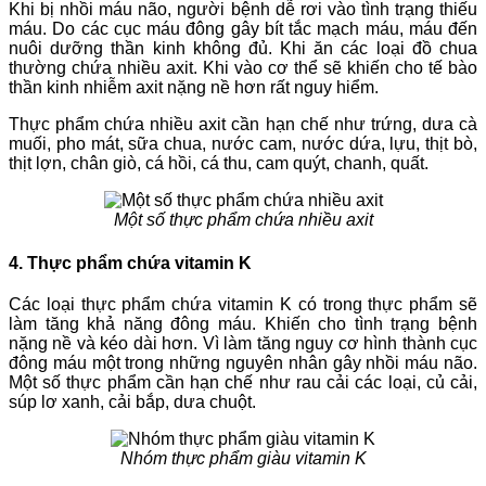
Khi bị nhồi máu não, người bệnh dễ rơi vào tình trạng thiếu
máu. Do các cục máu đông gây bít tắc mạch máu, máu đến
nuôi dưỡng thần kinh không đủ. Khi ăn các loại đồ chua
thường chứa nhiều axit. Khi vào cơ thể sẽ khiến cho tế bào
thần kinh nhiễm axit nặng nề hơn rất nguy hiểm.
Thực phẩm chứa nhiều axit cần hạn chế như trứng, dưa cà
muối, pho mát, sữa chua, nước cam, nước dứa, lựu, thịt bò,
thịt lợn, chân giò, cá hồi, cá thu, cam quýt, chanh, quất.
Một số thực phẩm chứa nhiều axit
4. Thực phẩm chứa vitamin K
Các loại thực phẩm chứa vitamin K có trong thực phẩm sẽ
làm tăng khả năng đông máu. Khiến cho tình trạng bệnh
nặng nề và kéo dài hơn. Vì làm tăng nguy cơ hình thành cục
đông máu một trong những nguyên nhân gây nhồi máu não.
Một số thực phẩm cần hạn chế như rau cải các loại, củ cải,
súp lơ xanh, cải bắp, dưa chuột.
Nhóm thực phẩm giàu vitamin K