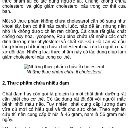
thực phẩm lại có tác dụng ngược lại. Chúng không chứa
cholesterol và giúp giảm cholesterol xấu trong cơ thể của
bạn.
Một số thực phẩm không chứa cholesterol cần bổ sung như
khoai tây, bạn có thể nấu canh, luộc, hấp để ăn, nhưng nên
nhớ là không được chiên rán chúng. Cà chua rất giàu chất
chống oxy hóa, lycopene, Rau bina chứa rất nhiều các chất
dinh dưỡng như phytosterol và chất xơ. Đậu Hà Lan và đậu
lăng không chỉ không chứa cholesterol mà còn là nguồn chất
xơ dồi dào. Những loại thực phẩm này có tác dụng giúp làm
giảm cholesterol xấu trong cơ thể.
Những thực phẩm chứa ít cholesterol
2. Thực phẩm chứa nhiều đạm
Chất đạm hay còn gọi là protein là một chất dinh dưỡng rất
cần thiết cho cơ thể. Có tác dụng rất tốt đối với người mắc
bệnh nhồi máu não. Tuy nhiên, phải cung cấp lượng đạm
vừa đủ mới có hiệu quả và tốt cho sức khỏe. Theo nghiên
cứu thì nên cung cấp ở nữ là 46 gram, nam là 56 gram mỗi
ngày.