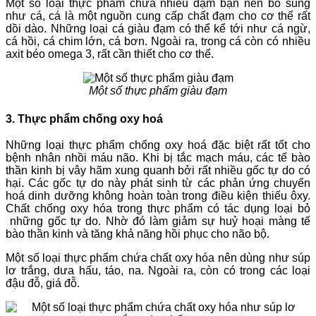
Một số loại thực phẩm chứa nhiều đạm bạn nên bổ sung
như cá, cá là một nguồn cung cấp chất đạm cho cơ thể rất
dồi dào. Những loại cá giàu đạm có thể kể tới như cá ngừ,
cá hồi, cá chim lớn, cá bơn. Ngoài ra, trong cá còn có nhiều
axit béo omega 3, rất cần thiết cho cơ thể.
Một số thực phẩm giàu đạm
3. Thực phẩm chống oxy hoá
Những loại thực phẩm chống oxy hoá đặc biệt rất tốt cho
bệnh nhân nhồi máu não. Khi bị tắc mạch máu, các tế bào
thần kinh bị vây hãm xung quanh bởi rất nhiều gốc tự do có
hại. Các gốc tự do này phát sinh từ các phản ứng chuyển
hoá dinh dưỡng không hoàn toàn trong điều kiện thiếu ôxy.
Chất chống oxy hóa trong thực phẩm có tác dụng loại bỏ
những gốc tự do. Nhờ đó làm giảm sự huỷ hoại màng tế
bào thần kinh và tăng khả năng hồi phục cho não bộ.
Một số loại thực phẩm chứa chất oxy hóa nên dùng như súp
lơ trắng, dưa hấu, táo, na. Ngoài ra, còn có trong các loại
đậu đỗ, giá đỗ.