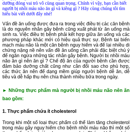
dưỡng đóng vai trò vô cùng quan trọng. Chính vì vậy, bạn cần biết
người bị nhồi máu não ăn gì và kiêng gì ? Hãy cùng chúng tôi tìm
hiểu bài viết dưới đây nhé!
Vấn đề ăn uống được đưa ra trong việc điều trị các căn bệnh
là do nguyên nhân gây bệnh cũng xuất phát từ ăn uống mà
sinh ra. Việc điều trị bệnh phải kết hợp giữa ăn uống và các
phương pháp khác mới có hiệu quả thực sự. Bệnh tai biến
mạch máu não là một căn bệnh nguy hiểm và để lại nhiều di
chứng nặng nề nên vấn đề ăn uống cần phải đặc biệt chú ý
để ngăn ngừa những tác nhân gây bệnh. Người bị nhồi máu
não ăn gì nên ăn gì ? Chế độ ăn của người bệnh cần được
đảm bảo dưỡng chất cũng như cân đối sao cho phù hợp,
các thức ăn nên để dạng mềm giúp người bệnh dễ ăn, dễ
tiêu và dễ hấp thụ nên chia thành nhiều bữa trong ngày.
► Những thực phẩm mà người bị nhồi máu não nên ăn
bao gồm:
1. Thực phẩm chứa ít cholesterol
Trong khi một số loại thực phẩm có thể làm tăng cholesterol
trong máu gây nguy hiểm cho bệnh nhồi máu não thì một số