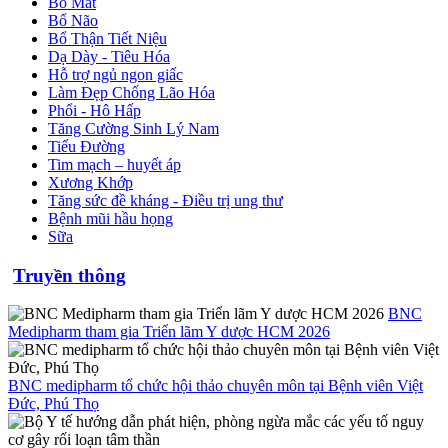
Bổ Mắt
Bổ Não
Bổ Thận Tiết Niệu
Dạ Dày - Tiêu Hóa
Hỗ trợ ngủ ngon giấc
Làm Đẹp Chống Lão Hóa
Phổi - Hô Hấp
Tăng Cường Sinh Lý Nam
Tiểu Đường
Tim mạch – huyết áp
Xương Khớp
Tăng sức đề kháng - Điều trị ung thư
Bệnh mũi hầu họng
Sữa
Truyền thông
BNC
Medipharm tham gia Triển lãm Y dược HCM 2026
BNC medipharm tổ chức hội thảo chuyên môn tại Bệnh viên Việt
Đức, Phú Thọ