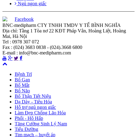
Ngủ ngon giấc
Facebook
BNC-medipharm CTY TNHH TMDV Y TẾ BÌNH NGHĨA
Địa chỉ: Tầng 1 Tòa nơ 22 KĐT Pháp Vân, Hoàng Liệt, Hoàng
Mai, Hà Nội
Tel : 0978 307 072
Fax : (024) 3683 0838 - (024).3668 6800
E-mail : info@bnc-medipharm.com
Bệnh Trĩ
Bổ Gan
Bổ Mắt
Bổ Não
Bổ Thận Tiết Niệu
Dạ Dày - Tiêu Hóa
Hỗ trợ ngủ ngon giấc
Làm Đẹp Chống Lão Hóa
Phổi - Hô Hấp
Tăng Cường Sinh Lý Nam
Tiểu Đường
Tim mạch – huyết áp