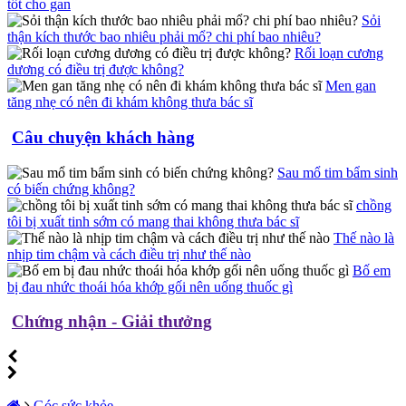
tốt cho gan
Sỏi
thận kích thước bao nhiêu phải mổ? chi phí bao nhiêu?
Rối loạn cương
dương có điều trị được không?
Men gan
tăng nhẹ có nên đi khám không thưa bác sĩ
Câu chuyện khách hàng
Sau mổ tim bẩm sinh
có biến chứng không?
chồng
tôi bị xuất tinh sớm có mang thai không thưa bác sĩ
Thế nào là
nhịp tim chậm và cách điều trị như thế nào
Bố em
bị đau nhức thoái hóa khớp gối nên uống thuốc gì
Chứng nhận - Giải thưởng
Góc sức khỏe