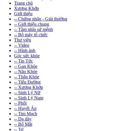
Trang chủ
Xương Khớp
Giới thiệu
-- Chứng nhận - Giải thưởng
-- Giới thiệu chung
-- Tầm nhìn sứ mệnh
-- Bộ máy tổ chức
Thư viện
-- Video
-- Hình ảnh
Góc sức khỏe
-- Tin Tức
-- Gan Khỏe
-- Não Khỏe
-- Thận Khỏe
-- Tiểu Đường
-- Xương Khớp
-- Sinh Lý Nữ
-- Sinh Lý Nam
-- Phổi
-- Huyết Áp
-- Tim Mạch
-- Dạ dày
-- Bổ Mắt
-- Trĩ