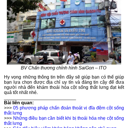
BV Chấn thương chỉnh hình SaiGon – ITO
Hy vọng những thông tin trên đây sẽ giúp bạn có thể giúp
bạn lựa chọn được địa chỉ uy tín và đáng tin cậy để đưa
người nhà đến khám thoái hóa cột sống thắt lưng đạt kết
quả tốt nhất nhé.
____________________________
Bài liên quan:
>>>
05 phương pháp chẩn đoán thoát vị đĩa đệm cột sống
thắt lưng
>>>
Những điều bạn cần biết khi bị thoái hóa nhẹ cột sống
thắt lưng