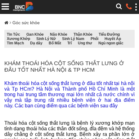
Góc sức khỏe
Tin Tức
Gan Khỏe
Não Khỏe
Thận Khỏe
Tiểu Đường
Xương Khớp
Sinh Lý Nữ
Sinh Lý Nam
Phổi
Huyết Áp
Tim Mạch
Dạ dày
Bổ Mắt
Trĩ
Ung thư
Ngủ ngon giấc
KHÁM THOÁI HÓA CỘT SỐNG THẮT LƯNG Ở
ĐÂU TỐT NHẤT HÀ NỘI & TP HCM
K
hám thoái hóa cột sống thắt lưng ở đâu tốt nhất tại hà nội
và Tp HCm?
Hà Nội và Thành phố Hồ Chí Minh là một
trong hai trung tâm thương mại lớn nhất cả nước chính vì
vậy mà tập trung rất nhiều bệnh viện ở hai địa điểm
này. Các bạn cùng điểm qua các bệnh viện sau đây
Thoái hóa cột sống thắt lưng là bệnh lý xương khớp mạn
tính dạng thoái hóa các thân đốt sống, đĩa đệm và hệ thống
dây chằng ở cột sống thắt lưng. Bệnh xảy ra phần lớn ở