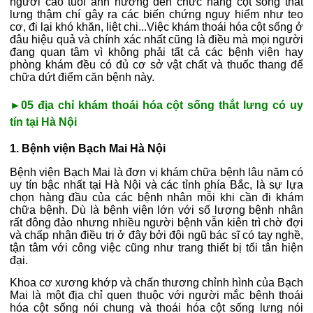
người cao tuổi ảnh hưởng đến chức năng cột sống thắt
lưng thậm chí gây ra các biến chứng nguy hiểm như teo
cơ, đi lại khó khăn, liệt chi...Việc khám thoái hóa cột sống ở
đâu hiệu quả và chính xác nhất cũng là điều mà mọi người
đang quan tâm vì không phải tất cả các bệnh viện hay
phòng khám đều có đủ cơ sở vật chất và thuốc thang để
chữa dứt điểm căn bệnh này.
►05 địa chỉ khám thoái hóa cột sống thắt lưng có uy
tín tại Hà Nội
1. Bệnh viện Bạch Mai Hà Nội
Bệnh viện Bạch Mai là đơn vị khám chữa bệnh lâu năm có
uy tín bậc nhất tại Hà Nội và các tỉnh phía Bắc, là sự lựa
chọn hàng đầu của các bệnh nhân mỗi khi cần đi khám
chữa bệnh. Dù là bệnh viện lớn với số lượng bệnh nhân
rất đông đảo nhưng nhiều người bệnh vẫn kiên trì chờ đợi
và chấp nhận điều trị ở đây bởi đội ngũ bác sĩ có tay nghề,
tận tâm với công việc cũng như trang thiết bị tối tân hiện
đại.
Khoa cơ xương khớp và chấn thương chỉnh hình của Bạch
Mai là một địa chỉ quen thuộc với người mắc bệnh thoái
hóa cột sống nói chung và thoái hóa cột sống lưng nói