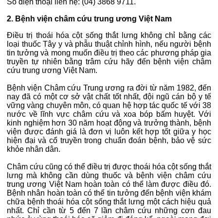
Số điện thoại liên hệ: (04) 3868 9711.
2. Bệnh viện châm cứu trung ương Việt Nam
Điều trị thoái hóa cột sống thắt lưng không chỉ bằng các
loại thuốc Tây y và phẫu thuật chỉnh hình, nếu người bệnh
tin tưởng và mong muốn điều trị theo các phương pháp gia
truyền tự nhiên bằng trâm cứu hãy đến bệnh viện châm
cứu trung ương Việt Nam.
Bệnh viện Châm cứu Trung ương ra đời từ năm 1982, đến
nay đã có một cơ sở vật chất tốt nhất, đội ngũ cán bộ y tế
vững vàng chuyên môn, có quan hệ hợp tác quốc tế với 38
nước về lĩnh vực châm cứu và xoa bóp bấm huyệt. Với
kinh nghiệm hơn 30 năm hoạt động và trưởng thành, bệnh
viện được đánh giá là đơn vị luôn kết hợp tốt giữa y học
hiện đại và cổ truyền trong chuẩn đoán bệnh, bảo vệ sức
khỏe nhân dân.
Châm cứu cũng có thể điều trị được thoái hóa cột sống thắt
lưng mà không cần dùng thuốc và bệnh viện châm cứu
trung ương Việt Nam hoàn toàn có thể làm được điều đó.
Bệnh nhân hoàn toàn có thể tin tưởng đến bệnh viện khám
chữa bệnh thoái hóa cột sống thắt lưng một cách hiệu quả
nhất. Chỉ cần từ 5 đến 7 lần châm cứu những cơn đau