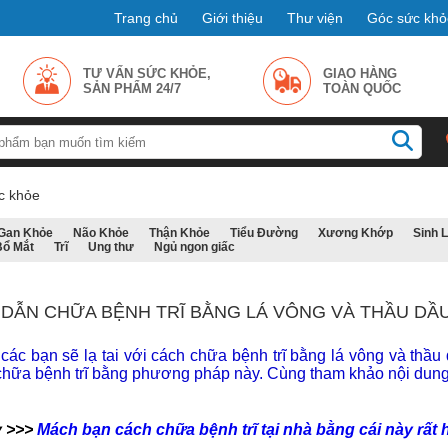
Trang chủ
Giới thiệu
Thư viện
Góc sức khỏ
TƯ VẤN SỨC KHỎE,
GIAO HÀNG
SẢN PHẨM 24/7
TOÀN QUỐC
c khỏe
Gan Khỏe
Não Khỏe
Thận Khỏe
Tiểu Đường
Xương Khớp
Sinh 
Bổ Mắt
Trĩ
Ung thư
Ngủ ngon giấc
DẪN CHỮA BỆNH TRĨ BẰNG LÁ VÔNG VÀ THẦU DẦU
ác bạn sẽ lạ tai với cách chữa bệnh trĩ bằng lá vông và thầu d
chữa bệnh trĩ bằng phương pháp này. Cùng tham khảo nội dung
y >>>
Mách bạn cách chữa bệnh trĩ tại nhà bằng cái này rất