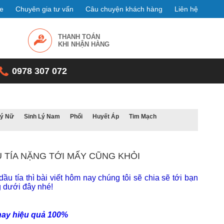
e
Chuyên gia tư vấn
Câu chuyện khách hàng
Liên hệ
THANH TOÁN
KHI NHẬN HÀNG
0978 307 072
Lý Nữ
Sinh Lý Nam
Phổi
Huyết Áp
Tim Mạch
 TÍA NẶNG TỚI MẤY CŨNG KHỎI
ầu tía thì bài viết hôm nay chúng tôi sẽ chia sẽ tới bạn
 dưới đây nhé!
 hay hiệu quả 100%