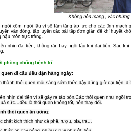
Không nên mang , vác những
 ngồi xổm, ngồi lâu vì sẽ làm tăng áp lực cho các tĩnh mạch 
yên vận động, tập luyện các bài tập đơn giản để khí huyết khô
 hậu môn trực tràng.
n nhịn đại tiện, không rặn hay ngồi lâu khi đại tiện. Sau khi
g.
t phòng chống bệnh trĩ
i quen đi cầu đều đặn hàng ngày:
h thành thói quen mỗi sáng sớm thức dậy đúng giờ đại tiện, đi
n nhịn đại tiện vì sẽ gây ra táo bón.Các thói quen như ngồi tr
uá sức…đều là thói quen không tốt, nên thay đổi.
ỉnh thói quen ăn uống:
c chất kích thích như cà phê, rượu, bia, trà…
c thức ăn cay nóng, nhiều gia vị như ớt, tiêu.