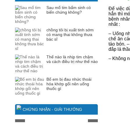
Sau mổ tim bẩm sinh có
Để việc d
biến chứng không?
hẳn thì m
bệnh nhân
nhât :
chồng tôi bị xuất tinh sớm
– Uống nhi
có mang thai không thưa
chế ăn cá
bác sĩ
táo bón. –
đắp lá thầ
Thế nào là nhịp tim chậm
– Không n
và cách điều trị như thế nào
Bố em bị đau nhức thoái
hóa khớp gối nên uống
thuốc gì
CHỨNG NHẬN - GIẢI THƯỞNG