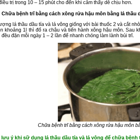
iều trị trong 10 – 15 phút cho đến khi cảm thấy dễ chịu hơn.
: Chữa bệnh trĩ bằng cách xông rửa hậu môn bằng lá thầu d
ợng lá thầu dầu tía và lá vông giống với bài thuốc 2 và cắt nh
òn khoảng 1l thì đổ ra chậu và tiến hành xông hậu môn. Sau k
đều đặn mỗi ngày 1 – 2 lần để nhanh chóng làm lành búi trĩ.
Chữa bệnh trĩ bằng cách xông rửa hậu môn bằn
ưu ý khi sữ dụng lá thầu dầu tía và lá vông để chữa bệnh t