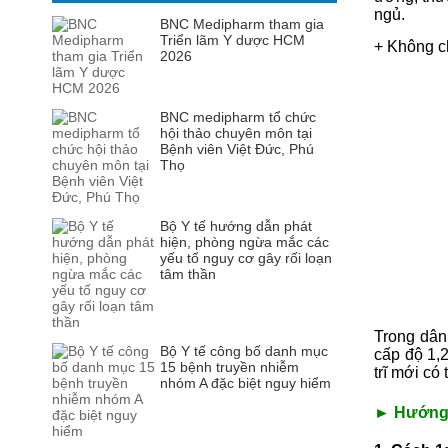
ngủ.
BNC Medipharm tham gia
Triển lãm Y dược HCM
+ Không ch
2026
BNC medipharm tổ chức
hội thảo chuyên môn tại
Bệnh viên Việt Đức, Phú
Thọ
Bộ Y tế hướng dẫn phát
hiện, phòng ngừa mắc các
yếu tố nguy cơ gây rối loạn
tâm thần
Trong dân
Bộ Y tế công bố danh mục
cấp độ 1,2
15 bệnh truyền nhiễm
trĩ mới có 
nhóm A đặc biệt nguy hiểm
► Hướng d