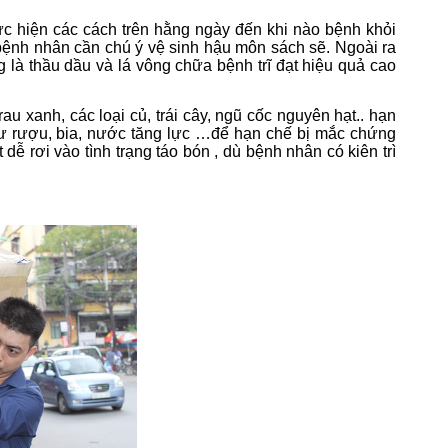
ực hiện các cách trên hằng ngày đến khi nào bệnh khỏi
 bệnh nhân cần chú ý vệ sinh hậu môn sách sẽ. Ngoài ra
 là thầu dầu và lá vông chữa bệnh trĩ đạt hiệu quả cao
 xanh, các loại củ, trái cây, ngũ cốc nguyên hạt.. hạn
hư rượu, bia, nước tăng lực …để hạn chế bị mắc chứng
dễ rơi vào tình trạng táo bón , dù bệnh nhân có kiên trì