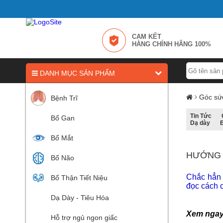
CAM KẾT
HÀNG CHÍNH HÃNG 100%
DANH MỤC SẢN PHẨM
Góc sứ
Bệnh Trĩ
Tin Tức
Bổ Gan
Dạ dày
Bổ Mắt
HƯỚNG 
Bổ Não
Chắc hẳn c
Bổ Thận Tiết Niệu
đọc cách 
Dạ Dày - Tiêu Hóa
Xem nga
Hỗ trợ ngủ ngon giấc