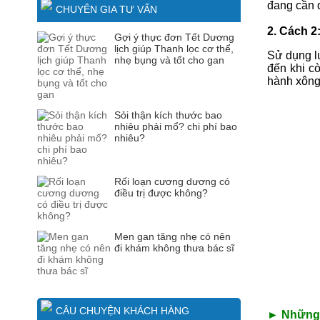
đang cần đ
CHUYÊN GIA TƯ VẤN
2. Cách 2
Gợi ý thực đơn Tết Dương
lịch giúp Thanh lọc cơ thể,
Sử dụng lư
nhẹ bụng và tốt cho gan
đến khi c
hành xông 
Sỏi thận kích thước bao
nhiêu phải mổ? chi phí bao
nhiêu?
Rối loạn cương dương có
điều trị được không?
Men gan tăng nhẹ có nên
đi khám không thưa bác sĩ
CÂU CHUYỆN KHÁCH HÀNG
► Những l