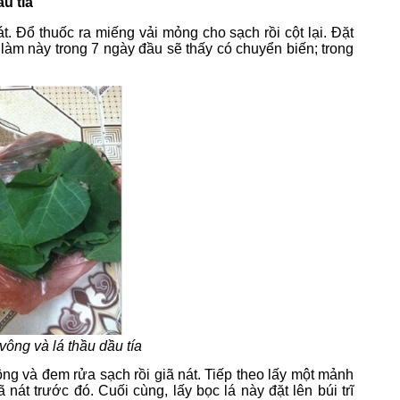
u tía
t. Đổ thuốc ra miếng vải mỏng cho sạch rồi cột lại. Đặt
 làm này trong 7 ngày đầu sẽ thấy có chuyển biến; trong
vông và lá thầu dầu tía
ng và đem rửa sạch rồi giã nát. Tiếp theo lấy một mảnh
át trước đó. Cuối cùng, lấy bọc lá này đặt lên búi trĩ