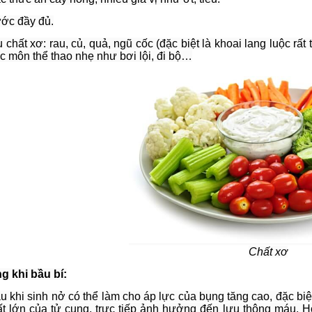
ớc đầy đủ.
 chất xơ: rau, củ, quả, ngũ cốc (đặc biệt là khoai lang luộc rấ
c môn thể thao nhẹ như bơi lội, đi bộ…
Chất xơ
g khi bầu bí:
 khi sinh nở có thể làm cho áp lực của bụng tăng cao, đặc biệt
ất lớn của tử cung, trực tiếp ảnh hưởng đến lưu thông máu. H