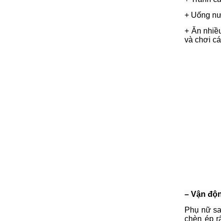
+ Uống nư
+ Ăn nhiều
và chơi cá
– Vận độn
Phụ nữ sau
chèn ép r