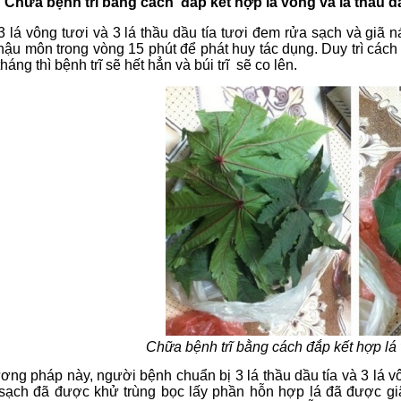
: Chữa bệnh trĩ bằng cách đắp kết hợp lá vông và lá thầu dầ
 lá vông tươi và 3 lá thầu dầu tía tươi đem rửa sạch và giã ná
hậu môn trong vòng 15 phút để phát huy tác dụng. Duy trì cách
háng thì bệnh trĩ sẽ hết hẳn và búi trĩ sẽ co lên.
Chữa bệnh trĩ bằng cách đắp kết hợp lá 
ng pháp này, người bệnh chuẩn bị 3 lá thầu dầu tía và 3 lá vô
sạch đã được khử trùng bọc lấy phần hỗn hợp lá đã được giã n