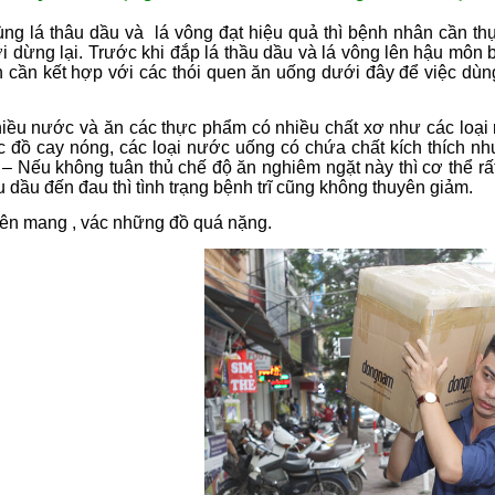
ùng lá thâu dầu và lá vông đạt hiệu quả thì bệnh nhân cần th
ới dừng lại. Trước khi đắp lá thầu dầu và lá vông lên hậu môn
 cần kết hợp với các thói quen ăn uống dưới đây để việc dùng
ều nước và ăn các thực phẩm có nhiều chất xơ như các loại rau
c đồ cay nóng, các loại nước uống có chứa chất kích thích n
 – Nếu không tuân thủ chế độ ăn nghiêm ngặt này thì cơ thể rất 
u dầu đến đau thì tình trạng bệnh trĩ cũng không thuyên giảm.
ên mang , vác những đồ quá nặng.