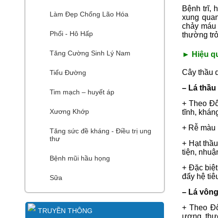
Bệnh trĩ, 
Làm Đẹp Chống Lão Hóa
xung quan
chảy máu k
Phổi - Hô Hấp
thường tr
Tăng Cường Sinh Lý Nam
► Hiệu qu
Cây thầu d
Tiểu Đường
– Lá thầu 
Tim mạch – huyết áp
+ Theo Đôn
Xương Khớp
tĩnh, khán
​+
Rễ màu n
Tăng sức đề kháng - Điều trị ung
thư
​+
Hạt thầu
tiện, nhuậ
Bệnh mũi hầu họng
​+
Đặc biệt
đẩy hệ tiê
Sữa
– Lá vông
+ Theo Đô
TRUYỀN THÔNG
ương, thườ