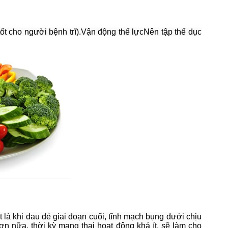
t tốt cho người bệnh trĩ).Vận động thể lựcNên tập thể dục
 là khi đau đẻ giai đoạn cuối, tĩnh mạch bụng dưới chịu
ơn nữa, thời kỳ mang thai hoạt động khá ít, sẽ làm cho