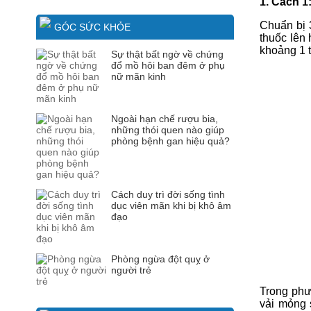
1. Cách 1
Chuẩn bị 3
GÓC SỨC KHỎE
thuốc lên 
khoảng 1 t
Sự thật bất ngờ về chứng
đổ mồ hôi ban đêm ở phụ
nữ mãn kinh
Ngoài hạn chế rượu bia,
những thói quen nào giúp
phòng bệnh gan hiệu quả?
Cách duy trì đời sống tình
dục viên mãn khi bị khô âm
đạo
Phòng ngừa đột quỵ ở
người trẻ
Trong phươ
vải mỏng 