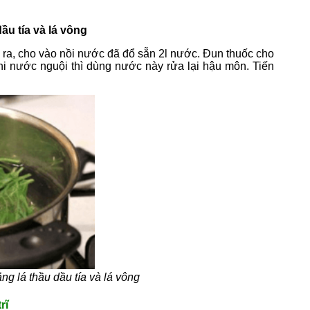
ầu tía và lá vông
ỏ ra, cho vào nồi nước đã đổ sẵn 2l nước. Đun thuốc cho
hi nước nguội thì dùng nước này rửa lại hậu môn. Tiến
g lá thầu dầu tía và lá vông
rĩ