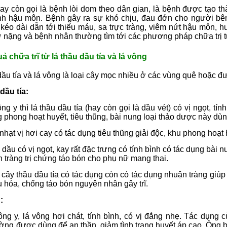
hay còn gọi là bệnh lòi dom theo dân gian, là bệnh được tạo t
h hậu môn. Bệnh gây ra sự khó chịu, đau đớn cho người bên
éo dài dẫn tới thiếu máu, sa trực tràng, viêm nứt hậu môn, huyế
ở nặng và
bệnh nhân thường tìm tới các phương pháp chữa trị t
ả chữa trĩ từ lá thầu dầu tía và lá vông
ầu tía và lá vông là loại cây mọc nhiều ở các vùng quê hoặc đ
dầu tía:
g y thì lá thầu dầu tía (hay còn gọi là dầu vét) có vị ngọt, tí
g phong hoạt huyết, tiêu thũng, bài nung loại thảo dược này dùn
hạt vị hơi cay có tác dụng tiêu thũng giải độc, khu phong hoạt 
 dầu có vị ngọt, kay rất đặc trưng có tính bình có tác dụng bài
n tràng trị chứng táo bón cho phụ nữ mang thai.
 cây thầu dầu tía có tác dụng còn có tác dụng nhuận tràng giúp
u hóa, chống táo bón nguyên nhân gây trĩ.
:
ng y, lá vông hơi chát, tính bình, có vị đắng nhẹ. Tác dụng 
ng được dùng để an thần, giảm tình trạng huyết áp cao. Ông bà