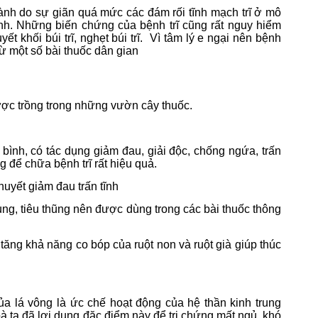
hành do sự giãn quá mức các đám rối tĩnh mạch trĩ ở mô
h. Những biến chứng của bệnh trĩ cũng rất nguy hiểm
t khối búi trĩ, nghẹt búi trĩ.
Vì tâm lý e ngại nên bệnh
ừ một số bài thuốc dân gian
ược trồng trong những vườn cây thuốc.
nh bình, có tác dụng giảm đau, giải độc, chống ngứa, trấn
g để chữa bệnh trĩ rất hiệu quả.
huyết giảm đau trấn tĩnh
 nung, tiêu thũng nên được dùng trong các bài thuốc thông
 tăng khả năng co bóp của ruột non và ruột già giúp thúc
của lá vông là ức chế hoạt động của hệ thần kinh trung
 ta đã lợi dụng đặc điểm này để trị chứng mất ngủ, khó