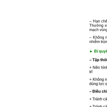
– Hạn chế
Thường xu
mạch vùng
– Không nê
nhiễm trùn
► Bí quyế
– Tập thó
+ Nên hìn
trĩ
+ Không nê
dùng lực q
– Điều ch
+ Tránh cá
+ Tránh cá