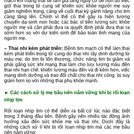
mạch khi mang thai sẽ làm gia tăng nguy cơ đẻ non do việc
giữ thai trong tử cung sẽ khiến sức khỏe người mẹ suy
giảm nghiêm trọng, càng về cuối thai kỳ gánh nặng cho tim
càng tăng lên. Chính vì thế có thể gây ra hiện tượng
chuyển dạ sinh non hoặc các bác sĩ tiên lượng sức khỏe
người mẹ và cần phải đưa ra quyết định phải đưa thai ra
sớm hơn so với dự kiến sinh để bảo toàn tính mạng của
người mẹ.
–
Thai nhi kém phát triển:
Bệnh tim mạch có thể làm thai
kém phát triển trong tử cung do thai nhi lấy dinh dưỡng từ
máu mẹ, do tim bị tổn thương, chức năng tim bị giảm và
phải gắng sức khi mang thai làm cho lưu lượng máu đên
thai nhi hạn chế. khiến lượng máu đến và đi kém hơn, việc
mang dinh dưỡng và trao đổi chất cho thai nhi cũng bị suy
giảm hơn so với những thai phụ khỏe mạnh.
► Các cách xử lý mẹ bầu nên nắm vững khi bị rối loạn
nhịp tim
Rối loạn nhịp tim có thể diễn ra bất cứ lúc nào đặc biệt
trong 3 tháng đầu tiên. Bệnh gây nên nhiều tác động ảnh
hưởng xấu đến sức khỏe mẹ và thai nhi. Dưới đây là
những cách xử lí khi bị rối loạn nhịp tim mà các mẹ bầu
nên nắm vững: