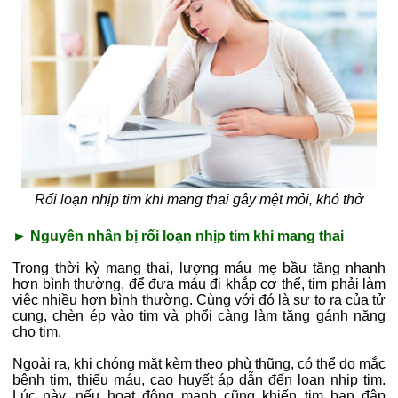
Rối loạn nhịp tim khi mang thai gây mệt mỏi, khó thở
► Nguyên nhân bị rối loạn nhịp tim khi mang thai
Trong thời kỳ mang thai, lượng máu mẹ bầu tăng nhanh
hơn bình thường, để đưa máu đi khắp cơ thể, tim phải làm
việc nhiều hơn bình thường. Cùng với đó là sự to ra của tử
cung, chèn ép vào tim và phổi càng làm tăng gánh nặng
cho tim.
Ngoài ra, khi chóng mặt kèm theo phù thũng, có thể do mắc
bệnh tim, thiếu máu, cao huyết áp dẫn đến loạn nhịp tim.
Lúc này, nếu hoạt động mạnh cũng khiến tim bạn đập