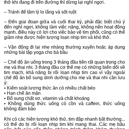
thở khi đang đi trên đường thì dừng lại nghỉ ngơi.
–
Tránh để tâm lý lo lắng và sốt ruột
–
Đến giai đoạn giữa và cuối thai kỳ, phải đặc biệt chú ý
đến nghỉ ngơi, không làm việc nặng, không nên hoạt động
mạnh, điều này có lợi cho việc bảo vệ tim phổi, cũng có thể
giảm nhẹ được hiện tượng loạn nhịp tim và khó thở.
–
Vận động đi lại nhẹ nhàng thường xuyên hoặc áp dụng
những bài tập yoga cho bà bầu
–
Chế độ ăn uống trong 3 tháng đầu tiên rất quan trọng cho
mẹ và thai nhi. 3 tháng đầu cơ thể mẹ có những biến dổi về
tim mạch, khả năng bị rối loạn nhịp tim cao vì vậy ngoài
chế độ ăn bổ sung dinh dưỡng cho mẹ và thai nhi cần lưu
ý:
• Kiểm soát lượng thức ăn có nhiều chất béo
•
Hạn chế ăn mặn
•
Bổ sung chất xơ, vitamin và chất khoáng
•
Không dùng thức uống có cồn và caffein, thức uống
không đảm bảo
Khi có các hiện tượng khó thử, tim đập nhanh bất thường...
có thể do bị rối loạn nhịp tim khi mang thai. Các mẹ bầu