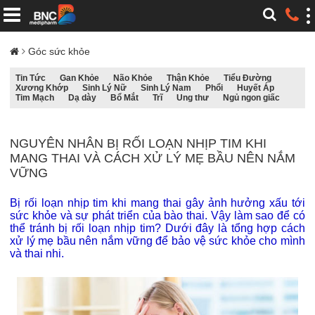
Góc sức khỏe
Tin Tức
Gan Khỏe
Não Khỏe
Thận Khỏe
Tiểu Đường
Xương Khớp
Sinh Lý Nữ
Sinh Lý Nam
Phổi
Huyết Áp
Tim Mạch
Dạ dày
Bổ Mắt
Trĩ
Ung thư
Ngủ ngon giấc
NGUYÊN NHÂN BỊ RỐI LOẠN NHỊP TIM KHI
MANG THAI VÀ CÁCH XỬ LÝ MẸ BẦU NÊN NẮM
VỮNG
Bị rối loạn nhịp tim khi mang thai gây ảnh hưởng xấu tới
sức khỏe và sự phát triển của bào thai. Vậy làm sao để có
thể tránh bị rối loạn nhịp tim? Dưới đây là tổng hợp cách
xử lý mẹ bầu nên nắm vững để bảo vệ sức khỏe cho mình
và thai nhi.