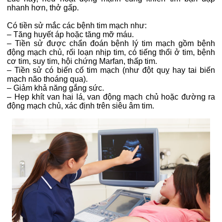
nhanh hơn, thở gấp.
Có tiền sử mắc các bệnh tim mạch như:
– Tăng huyết áp hoặc tăng mỡ máu.
–
Tiền sử được chẩn đoán bệnh lý tim mạch gồm bệnh
động mạch chủ, rối loạn nhịp tim, có tiếng thổi ở tim, bệnh
cơ tim, suy tim, hội chứng Marfan, thấp tim.
–
Tiền sử có biến cố tim mạch (như đột quỵ hay tai biến
mạch não thoáng qua).
–
Giảm khả năng gắng sức.
–
Hẹp khít van hai lá, van động mạch chủ hoặc đường ra
động mạch chủ, xác định trên siêu âm tim.