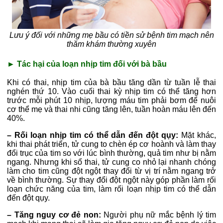
Lưu ý đối với những mẹ bầu có tiền sử bệnh tim mạch nên
thăm khám thường xuyên
► Tác hại của loạn nhịp tim đối với bà bầu
Khi có thai, nhịp tim của bà bầu tăng dần từ tuần lễ thai
nghén thứ 10. Vào cuối thai kỳ nhịp tim có thể tăng hơn
trước mỗi phút 10 nhịp, lượng máu tim phải bơm để nuôi
cơ thể mẹ và thai nhi cũng tăng lên, tuần hoàn máu lên đến
40%.
– Rối loạn nhịp tim có thể dẫn đến đột qụy:
Mặt khác,
khi thai phát triển, tử cung to chèn ép cơ hoành và làm thay
đổi trục của tim so với lúc bình thường, quả tim như bị nằm
ngang. Nhưng khi sổ thai, tử cung co nhỏ lại nhanh chóng
làm cho tim cũng đột ngột thay đổi từ vị trí nằm ngang trở
về bình thường. Sự thay đổi đột ngột này góp phần làm rối
loạn chức năng của tim, làm rối loạn nhịp tim có thể dẫn
đến đột qụy.
–
Tăng nguy cơ đẻ non:
Người phụ nữ mắc bệnh lý tim