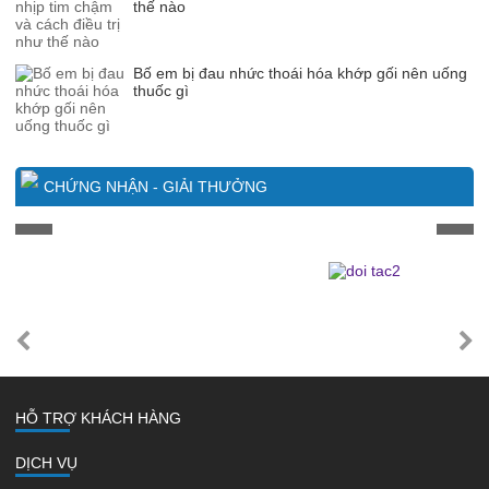
thế nào
Bố em bị đau nhức thoái hóa khớp gối nên uống
thuốc gì
CHỨNG NHẬN - GIẢI THƯỞNG
HỖ TRỢ KHÁCH HÀNG
DỊCH VỤ