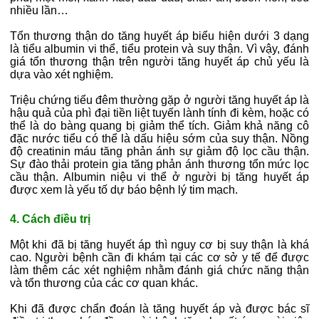
nhiều lần…
Tổn thương thận do tăng huyết áp biểu hiện dưới 3 dạng
là tiểu albumin vi thể, tiểu protein và suy thận. Vì vậy, đánh
giá tổn thương thận trên người tăng huyết áp chủ yếu là
dựa vào xét nghiệm.
Triệu chứng tiểu đêm thường gặp ở người tăng huyết áp là
hậu quả của phì đại tiền liệt tuyến lành tính đi kèm, hoặc có
thể là do bàng quang bị giảm thể tích. Giảm khả năng cô
đặc nước tiểu có thể là dấu hiệu sớm của suy thận. Nồng
độ creatinin máu tăng phản ánh sự giảm độ lọc cầu thận.
Sự đào thải protein gia tăng phản ánh thương tổn mức lọc
cầu thận. Albumin niệu vi thể ở người bị tăng huyết áp
được xem là yếu tố dự báo bệnh lý tim mạch.
4. Cách điều trị
Một khi đã bị tăng huyết áp thì nguy cơ bị suy thận là khá
cao. Người bệnh cần đi khám tại các cơ sở y tế để được
làm thêm các xét nghiệm nhằm đánh giá chức năng thận
và tổn thương của các cơ quan khác.
Khi đã được chẩn đoán là tăng huyết áp và được bác sĩ