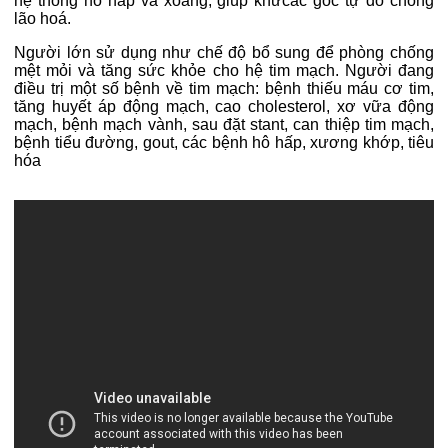
hệ thống hô hấp và xoang, giúp khửcác gốc tự do chống
lão hoá.
Người lớn sử dụng như chế độ bổ sung để phòng chống
mệt mỏi và tăng sức khỏe cho hệ tim mạch. Người đang
điều trị một số bệnh về tim mạch: bệnh thiếu máu cơ tim,
tăng huyết áp động mạch, cao cholesterol, xơ vữa động
mạch, bệnh mạch vành, sau đặt stant, can thiệp tim mạch,
bệnh tiểu đường, gout, các bệnh hô hấp, xương khớp, tiêu
hóa