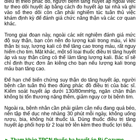
điều trị theo phác đồ, người bệnh tăng huyết áp ngoài việc
tự theo dõi huyết áp bằng cách đo huyết áp tại nhà và ghi
vào sổ theo dõi còn cần phải nghiêm túc tuân thủ việc
khám định kỳ để đánh giá chức năng thận và các cơ quan
khác.
Trong giai đoạn này, ngoài các xét nghiệm đánh giá mức
độ suy thận, bạn còn nên đo lượng kali trong máu, vì khi
thận bị suy, lượng kali có thể tăng cao trong máu, rất nguy
hiểm cho tim. Mặt khác, một số loại thuốc điều trị tăng huyết
áp và suy thận cũng có thể làm tăng lượng kali. Bác sĩ sẽ
chỉ định thực đơn ăn kiêng cho bạn nếu lượng kali trong
máu bạn tăng cao.
Để hạn chế biến chứng suy thận do tăng huyết áp, người
bệnh cần tuân thủ theo đúng phác đồ điều trị của bác sĩ.
Kiểm soát huyết áp dưới 130/80mmHg, ngăn chặn thận
không bị tổn thương nặng thêm, giảm nguy cơ bị bệnh tim.
Ngoài ra, bệnh nhân cần phải giảm cân nếu đang quá béo,
nên tập thể dục nhẹ nhàng 30 phút mỗi ngày, không uống
rượu, bia, không hút thuốc lá. Dùng thuốc điều trị tăng
huyết áp phối hợp từ 2 loại trở lên kèm theo thuốc lợi tiểu.
► Tham khảo TPCN thuốc hạ huyết áp Bi-Cozyme