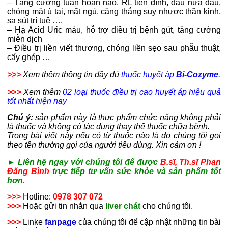
– Tăng cường tuần hoàn não, RL tiền đình, đau nửa đầu,
chóng mặt ù tai, mất ngủ, căng thẳng suy nhược thần kinh,
sa sút trí tuệ ….
– Hạ Acid Uric máu, hỗ trợ điều trị bệnh gút, tăng cường
miễn dịch
– Điều trị liền viết thương, chóng liền sẹo sau phẫu thuật,
cấy ghép …
>>>
Xem thêm thông tin đầy đủ
thuốc huyết áp
Bi-Cozyme
.
>>>
Xem thêm
02 loại thuốc điều trị cao huyết áp hiệu quả
tốt nhất hiện nay
Chú ý:
sản phẩm này là thực phẩm chức năng không phải
là thuốc và không có tác dụng thay thế thuốc chữa bệnh.
Trong bài viết này nếu có từ thuốc nào là do chúng tôi gọi
theo tên thường gọi của người tiêu dùng. Xin cảm ơn !
► Liên hệ ngay với chúng tôi để được
B.sĩ, Th.sĩ Phan
Đăng Bình
trực tiếp tư vấn sức khỏe và sản phẩm tốt
hơn.
>>>
Hotline:
0978 307 072
>>>
Hoặc gửi tin nhắn qua
liver chát
cho chúng tôi.
>>>
Linke
fanpage
của chúng tôi để cập nhật những tin bài