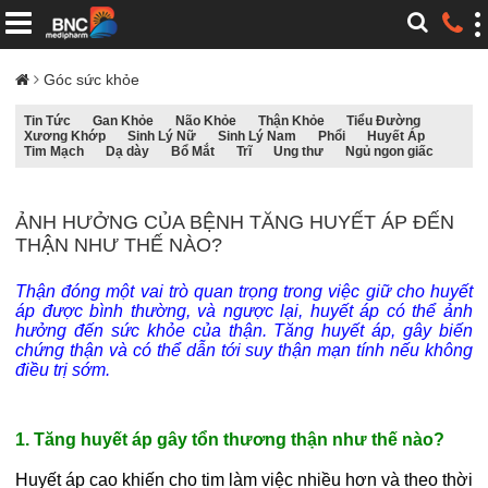
Góc sức khỏe
Tin Tức
Gan Khỏe
Não Khỏe
Thận Khỏe
Tiểu Đường
Xương Khớp
Sinh Lý Nữ
Sinh Lý Nam
Phổi
Huyết Áp
Tim Mạch
Dạ dày
Bổ Mắt
Trĩ
Ung thư
Ngủ ngon giấc
ẢNH HƯỞNG CỦA BỆNH TĂNG HUYẾT ÁP ĐẾN
THẬN NHƯ THẾ NÀO?
Thận đóng một vai trò quan trọng trong việc giữ cho huyết
áp được bình thường, và ngược lại, huyết áp có thể ảnh
hưởng đến sức khỏe của thận. Tăng huyết áp, gây biến
chứng thận và có thể dẫn tới suy thận mạn tính nếu không
điều trị sớm.
1. Tăng huyết áp gây tổn thương thận như thế nào?
Huyết áp cao khiến cho tim làm việc nhiều hơn và theo thời