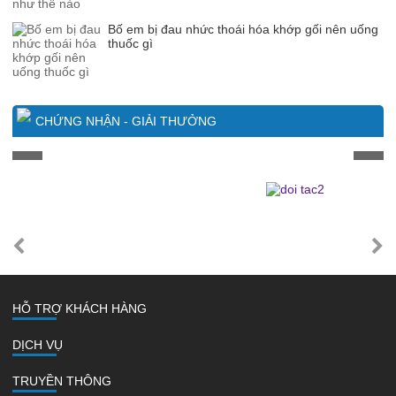
Bố em bị đau nhức thoái hóa khớp gối nên uống
thuốc gì
CHỨNG NHẬN - GIẢI THƯỞNG
HỖ TRỢ KHÁCH HÀNG
DỊCH VỤ
TRUYỀN THÔNG