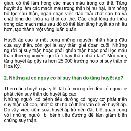
gian, có thể làm hỏng các mạch máu trong cơ thể. Tăng
huyết áp làm các mạch máu trong thận bị hư hại, làm hỏng
bộ lọc cầu thận, ngăn chặn việc đào thải chất cặn bã và
chất lỏng dư thừa ra khỏi cơ thể. Các chất lỏng dư thừa
trong các mạch máu sau đó có thể làm tăng huyết áp nhiều
hơn, tạo thành một vòng luẩn quẩn.
Huyết áp cao là một trong những nguyên nhân hàng đầu
của suy thận, còn gọi là suy thận giai đoạn cuối. Những
người bị suy thận hoặc phải ghép thận hoặc phải lọc máu
thận thường xuyên, gọi là “chạy thận nhân tạo”. Mỗi năm,
tăng huyết áp gây ra hơn 25.000 trường hợp bị suy thận ở
Hoa Kỳ
.
2. Những ai có nguy cơ bị suy thận do tăng huyết áp?
Theo các chuyên gia y tế, tất cả mọi người đều có nguy cơ
phát triển suy thận do huyết áp cao.
Những người có bệnh tiểu đường có nguy cơ phát triển
suy thận rất cao, nhất là khi họ có thêm vấn đề về huyết áp.
Do vậy, việc kiểm soát huyết áp trở nên đặc biệt quan trọng
với những người bị bệnh tiểu đường để làm giảm biến
chứng suy thận.