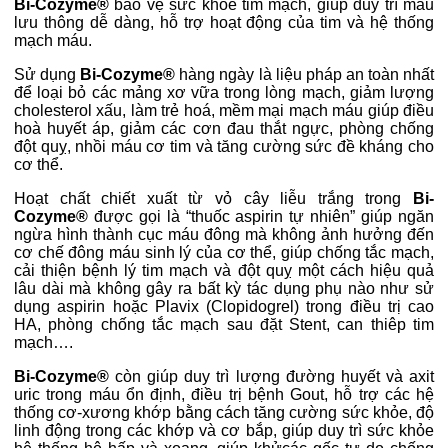
Bi-Cozyme®
bảo vệ sức khỏe tim mạch, giúp duy trì máu
lưu thông dễ dàng, hỗ trợ hoạt động của tim và hệ thống
mạch máu.
Sử dụng
Bi-Cozyme®
hàng ngày là liệu pháp an toàn nhất
để loại bỏ các mảng xơ vữa trong lòng mạch, giảm lượng
cholesterol xấu, làm trẻ hoá, mềm mại mạch máu giúp điều
hoà huyết áp, giảm các cơn đau thắt ngực, phòng chống
đột quỵ, nhồi máu cơ tim và tăng cường sức đề kháng cho
cơ thể.
Hoạt chất chiết xuất từ vỏ cây liễu trắng trong
Bi-
Cozyme®
được gọi là “thuốc aspirin tự nhiên” giúp ngăn
ngừa hình thành cục máu đông mà không ảnh hưởng đến
cơ chế đông máu sinh lý của cơ thể, giúp chống tắc mạch,
cải thiện bệnh lý tim mạch và đột quỵ một cách hiệu quả
lâu dài mà không gây ra bất kỳ tác dụng phụ nào như sử
dụng aspirin hoặc Plavix (Clopidogrel) trong điều trị cao
HA, phòng chống tắc mạch sau đặt Stent, can thiêp tim
mạch….
Bi-Cozyme®
còn giúp duy trì lượng đường huyết và axit
uric trong máu ổn định, điều trị bệnh Gout, hỗ trợ các hệ
thống cơ-xương khớp bằng cách tăng cường sức khỏe, độ
linh động trong các khớp và cơ bắp, giúp duy trì sức khỏe